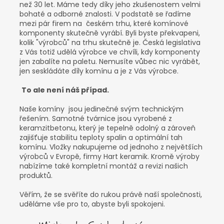
než 30 let. Máme tedy díky jeho zkušenostem velmi
bohaté a odborné znalosti. V podstatě se řadíme
mezi pár firem na českém trhu, které komínové
komponenty skutečně vyrábí. Byli byste překvapeni,
kolik "výrobců" na trhu skutečně je. Česká legislativa
z Vás totiž udělá výrobce ve chvíli, kdy komponenty
jen zabalíte na paletu. Nemusíte vůbec nic vyrábět,
jen seskládáte díly komínu a je z Vás výrobce.
To ale není náš případ.
Naše komíny jsou jedinečné svým technickým
řešením. Samotné tvárnice jsou vyrobené z
keramzitbetonu, který je tepelně odolný a zároveň
zajišťuje stabilitu teploty spalin a optimální tah
komínu. Vložky nakupujeme od jednoho z největších
výrobců v Evropě, firmy Hart keramik.
Kromě výroby
nabízíme také kompletní montáž a revizi našich
produktů.
Věřím, že se svěříte do rukou právě naší společnosti,
uděláme vše pro to, abyste byli spokojeni.