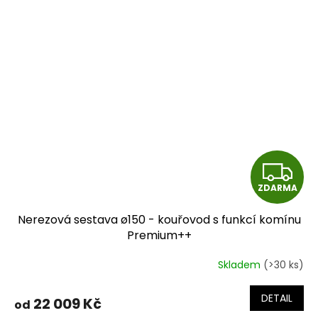
Z
ZDARMA
D
Nerezová sestava ø150 - kouřovod s funkcí komínu
A
Premium++
R
Skladem
(>30 ks)
M
DETAIL
22 009 Kč
od