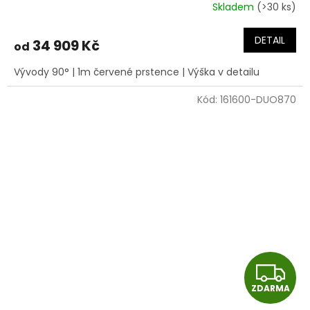
R
Skladem
(>30 ks)
M
DETAIL
34 909 Kč
od
A
Vývody 90° | 1m červené prstence | Výška v detailu
Kód:
161600-DUO870
Z
ZDARMA
D