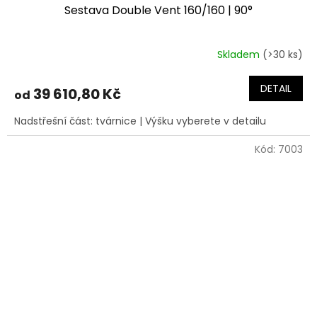
Sestava Double Vent 160/160 | 90°
A
R
Skladem
(>30 ks)
M
DETAIL
39 610,80 Kč
od
A
Nadstřešní část: tvárnice | Výšku vyberete v detailu
Kód:
7003