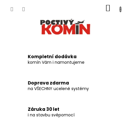
Přejít
NÁKUP
na
obsah
KOŠÍK
K
o
Kompletní dodávka
m
komín Vám i namontujeme
í
n
Doprava zdarma
o
na VŠECHNY ucelené systémy
v
é
Záruka 30 let
s
i na stavbu svépomocí
e
s