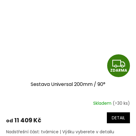
Z
ZDARMA
D
Sestava Universal 200mm / 90°
A
R
Skladem
(>30 ks)
Průměrné
hodnocení
M
produktu
DETAIL
11 409 Kč
od
je
A
5,0
Nadstřešní část: tvárnice | Výšku vyberete v detailu
z