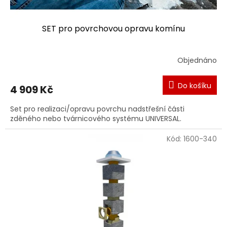
e
SET pro povrchovou opravu komínu
Objednáno
Do košíku
4 909 Kč
Set pro realizaci/opravu povrchu nadstřešní části
zděného nebo tvárnicového systému UNIVERSAL.
Kód:
1600-340