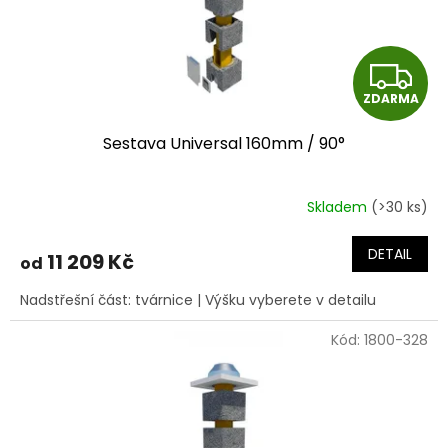
Z
ZDARMA
D
Sestava Universal 160mm / 90°
A
R
Skladem
(>30 ks)
M
DETAIL
11 209 Kč
od
A
Nadstřešní část: tvárnice | Výšku vyberete v detailu
Kód:
1800-328