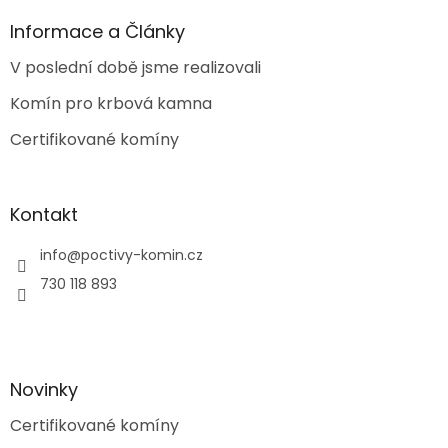
p
a
Informace a Články
t
V poslední době jsme realizovali
í
Komín pro krbová kamna
Certifikované komíny
Kontakt
info
@
poctivy-komin.cz
730 118 893
Novinky
Certifikované komíny