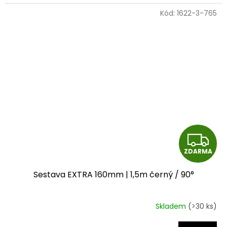
5
Kód:
1622-3-765
hvězdiček.
Z
ZDARMA
D
Sestava EXTRA 160mm | 1,5m černý / 90°
A
R
Skladem
(>30 ks)
M