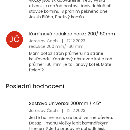
vložky jsou zkracovatelné. Tedy výšku
otvoru je možné nastavit individuálně při
stavbě komínu. S přáním pěkného dne,
Jakub Bláha, Poctivý komín
Komínová redukce nerez 200/150mm
JČ
Jaroslav Čech
|
12.12.2023
|
redukce 200 mm/ 160 mm
Mám dotaz stran průměru na straně
kouřovodu. Komínový nástavec kotle má
průměr 160 mm ,je to litinový kotel. Máte
řešení?
Poslední hodnocení
Sestava Universal 200mm / 45°
Hodnocení
Jaroslav Čech
|
12.12.2023
produktu
Ještě ho nemám, ale budí ve mě důvěru.
je
Dotaz - mohu vložky lepit kamnářským
5
tmelem? Je to pracovně pohodlnější.