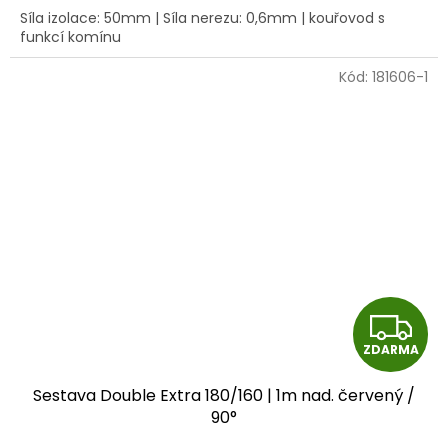
A
Síla izolace: 50mm | Síla nerezu: 0,6mm | kouřovod s
funkcí komínu
Kód:
181606-1
Z
ZDARMA
D
Sestava Double Extra 180/160 | 1m nad. červený /
A
90°