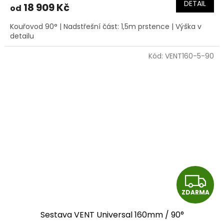
DETAIL
18 909 Kč
od
A
Kouřovod 90° | Nadstřešní část: 1,5m prstence | Výška v
detailu
Kód:
VENT160-5-90
Z
ZDARMA
D
Sestava VENT Universal 160mm / 90°
A