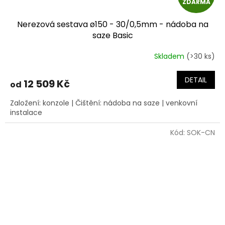
ZDARMA
D
Nerezová sestava ø150 - 30/0,5mm - nádoba na
A
saze Basic
R
Skladem
(>30 ks)
Průměrné
hodnocení
M
produktu
DETAIL
12 509 Kč
od
je
A
5,0
Založení: konzole | Čištění: nádoba na saze | venkovní
z
instalace
5
hvězdiček.
Kód:
SOK-CN