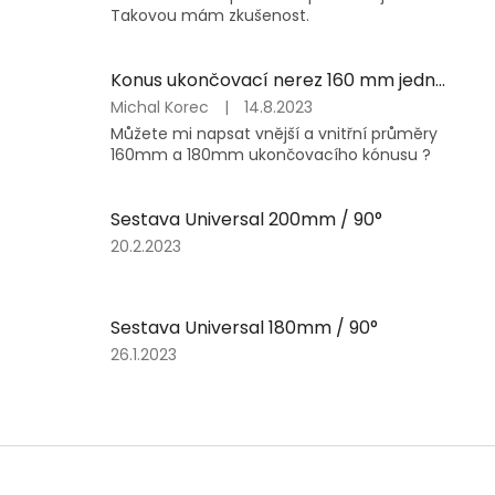
z
Takovou mám zkušenost.
5
hvězdiček.
Konus ukončovací nerez 160 mm jednoprůduch
Hodnocení
Michal Korec
|
14.8.2023
produktu
Můžete mi napsat vnější a vnitřní průměry
je
160mm a 180mm ukončovacího kónusu ?
5
z
5
Sestava Universal 200mm / 90°
hvězdiček.
Hodnocení
20.2.2023
produktu
je
5
Sestava Universal 180mm / 90°
z
5
Hodnocení
26.1.2023
hvězdiček.
produktu
je
5
z
Z
5
á
hvězdiček.