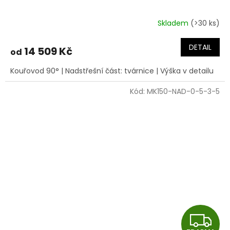
R
Skladem
(>30 ks)
M
DETAIL
14 509 Kč
od
A
Kouřovod 90° | Nadstřešní část: tvárnice | Výška v detailu
Kód:
MK150-NAD-0-5-3-5
Z