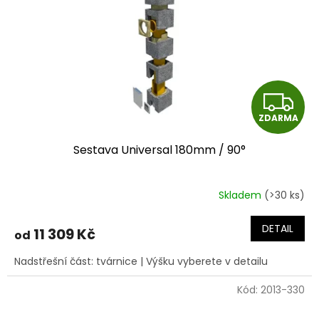
Z
ZDARMA
D
Sestava Universal 180mm / 90°
A
R
Skladem
(>30 ks)
Průměrné
hodnocení
M
produktu
DETAIL
11 309 Kč
od
je
A
5,0
Nadstřešní část: tvárnice | Výšku vyberete v detailu
z
5
Kód:
2013-330
hvězdiček.