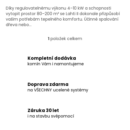
A
Díky regulovatelnému výkonu 4–10 kW a schopnosti
vytopit prostor 80–200 m³ se Lahti II dokonale přizpůsobí
vašim potřebám tepelného komfortu. Účinné spalování
dřeva nebo...
1
položek celkem
O
v
l
á
Kompletní dodávka
d
komín Vám i namontujeme
a
c
í
Doprava zdarma
p
na VŠECHNY ucelené systémy
r
v
k
y
Záruka 30 let
v
i na stavbu svépomocí
ý
p
i