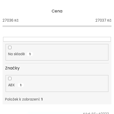
e
n
Cena
í
p
27036
Kč
27037
Kč
r
o
d
u
k
t
Na skladě
1
ů
Značky
ABX
1
Položek k zobrazení:
1
V
Kód:
PT-40322