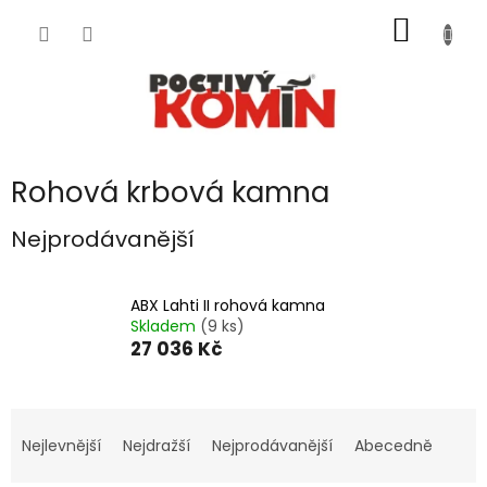
Přejít
NÁKUP
na
obsah
KOŠÍK
Rohová krbová kamna
Nejprodávanější
ABX Lahti II rohová kamna
Skladem
(9 ks)
27 036 Kč
Ř
a
Nejlevnější
Nejdražší
Nejprodávanější
Abecedně
z