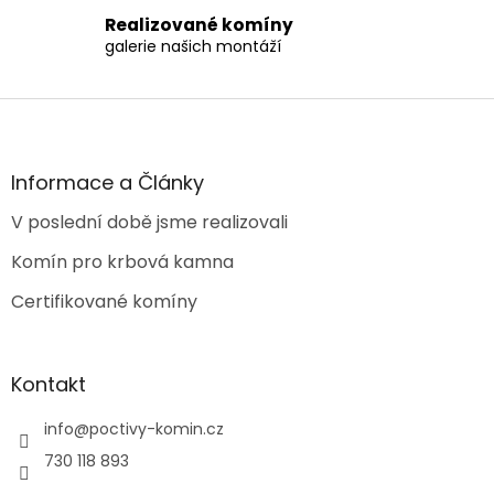
s
Realizované komíny
u
galerie našich montáží
Z
á
p
a
Informace a Články
t
V poslední době jsme realizovali
í
Komín pro krbová kamna
Certifikované komíny
Kontakt
info
@
poctivy-komin.cz
730 118 893