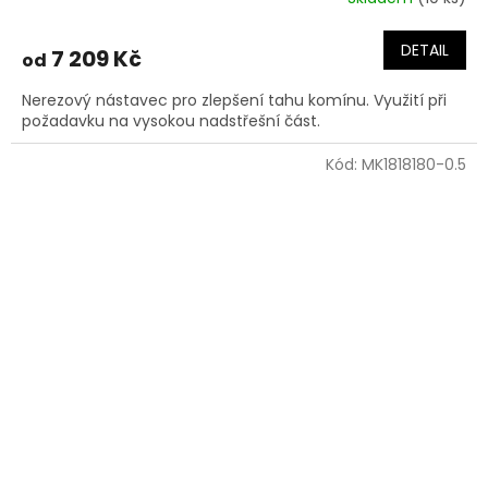
DETAIL
7 209 Kč
od
Nerezový nástavec pro zlepšení tahu komínu. Využití při
požadavku na vysokou nadstřešní část.
Kód:
MK1818180-0.5