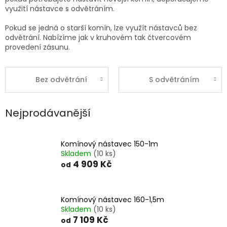
využití nástavce s odvětráním.
Pokud se jedná o starší komín, lze využít nástavců bez
odvětrání. Nabízíme jak v kruhovém tak čtvercovém
provedení zásunu.
Bez odvětrání
S odvětráním
Nejprodávanější
Komínový nástavec 150-1m
Skladem
(10 ks)
4 909 Kč
od
Komínový nástavec 160-1,5m
Skladem
(10 ks)
7 109 Kč
od