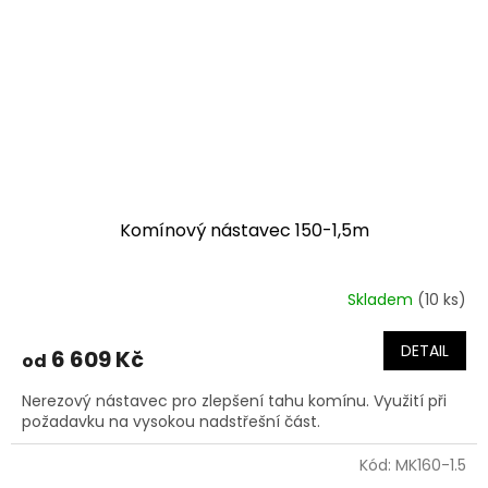
Komínový nástavec 150-1,5m
Skladem
(10 ks)
DETAIL
6 609 Kč
od
Nerezový nástavec pro zlepšení tahu komínu. Využití při
požadavku na vysokou nadstřešní část.
Kód:
MK160-1.5