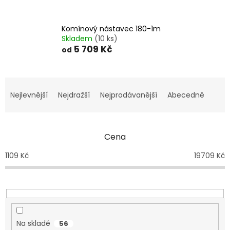
Komínový nástavec 180-1m
Skladem
(10 ks)
5 709 Kč
od
Ř
a
Nejlevnější
Nejdražší
Nejprodávanější
Abecedně
z
e
n
Cena
í
p
1109
Kč
19709
Kč
r
o
d
u
k
t
Na skladě
56
ů