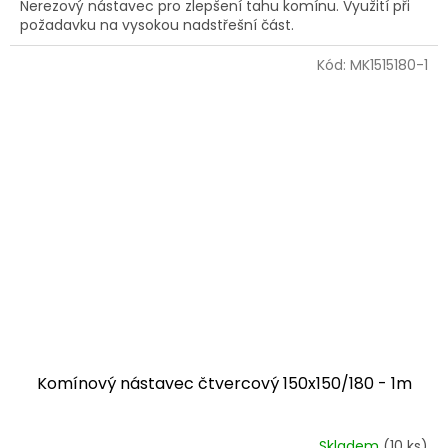
Nerezový nástavec pro zlepšení tahu komínu. Využití při
požadavku na vysokou nadstřešní část.
Kód:
MK1515180-1
Komínový nástavec čtvercový 150x150/180 - 1m
Skladem
(10 ks)