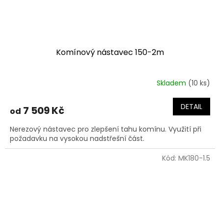
Komínový nástavec 150-2m
Skladem
(10 ks)
DETAIL
7 509 Kč
od
Nerezový nástavec pro zlepšení tahu komínu. Využití při
požadavku na vysokou nadstřešní část.
Kód:
MK180-1.5