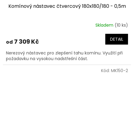
Komínový nástavec čtvercový 180x180/180 - 0,5m
Skladem
(10 ks)
DETAIL
7 309 Kč
od
Nerezový nástavec pro zlepšení tahu komínu. Využití při
požadavku na vysokou nadstřešní část.
Kód:
MK150-2