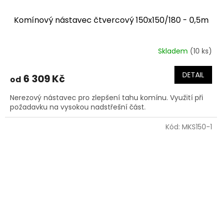
Komínový nástavec čtvercový 150x150/180 - 0,5m
Skladem
(10 ks)
DETAIL
6 309 Kč
od
Nerezový nástavec pro zlepšení tahu komínu. Využití při
požadavku na vysokou nadstřešní část.
Kód:
MKS150-1