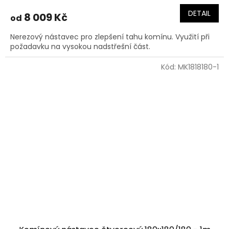
DETAIL
8 009 Kč
od
Nerezový nástavec pro zlepšení tahu komínu. Využití při
požadavku na vysokou nadstřešní část.
Kód:
MK1818180-1