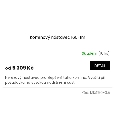
Komínový nástavec 160-1m
Skladem
(10 ks)
DETAIL
5 309 Kč
od
Nerezový nástavec pro zlepšení tahu komínu. Využití při
požadavku na vysokou nadstřešní část.
Kód:
MKS150-0.5