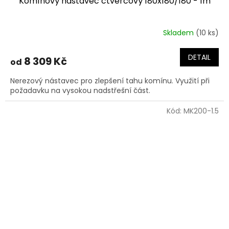
Komínový nástavec čtvercový 180x180/180 - 1m
Skladem
(10 ks)
DETAIL
8 309 Kč
od
Nerezový nástavec pro zlepšení tahu komínu. Využití při
požadavku na vysokou nadstřešní část.
Kód:
MK200-1.5