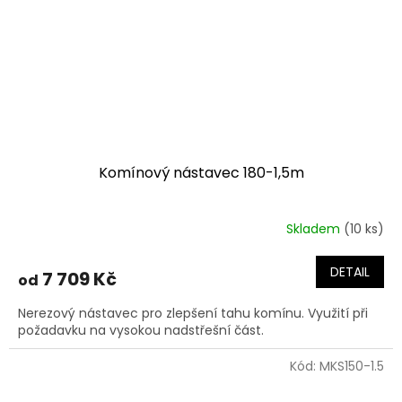
Komínový nástavec 180-1,5m
Skladem
(10 ks)
DETAIL
7 709 Kč
od
Nerezový nástavec pro zlepšení tahu komínu. Využití při
požadavku na vysokou nadstřešní část.
Kód:
MKS150-1.5