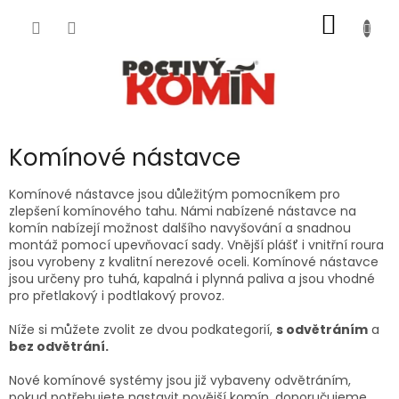
Přejít
NÁKUP
na
obsah
KOŠÍK
Komínové nástavce
Komínové nástavce jsou důležitým pomocníkem pro
zlepšení komínového tahu. Námi nabízené nástavce na
komín nabízejí možnost dalšího navyšování a snadnou
montáž pomocí upevňovací sady. Vnější plášť i vnitřní roura
jsou vyrobeny z kvalitní nerezové oceli. Komínové nástavce
jsou určeny pro tuhá, kapalná i plynná paliva a jsou vhodné
pro přetlakový i podtlakový provoz.
Níže si můžete zvolit ze dvou podkategorií,
s odvětráním
a
bez odvětrání.
Nové komínové systémy jsou již vybaveny odvětráním,
pokud potřebujete nastavit novější komín, doporučujeme