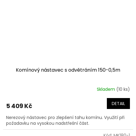
Komínový nástavec s odvětráním 150-0,5m
Skladem
(10 ks)
DETAIL
5 409 Kč
Nerezový nástavec pro zlepšení tahu komínu. Využití při
požadavku na vysokou nadstřešní část.
Kód:
MK180-1