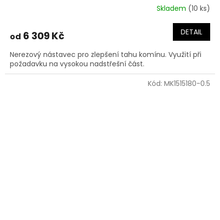
Skladem
(10 ks)
DETAIL
6 309 Kč
od
Nerezový nástavec pro zlepšení tahu komínu. Využití při
požadavku na vysokou nadstřešní část.
Kód:
MK1515180-0.5