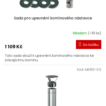
ů
Sada pro upevnění komínového nástavce
Skladem
(>30 ks)
Do košíku
1 109 Kč
Tato sada slouží k upevnění komínového nástavce ke
stávajícímu komínu.
Kód:
MK150-0.5