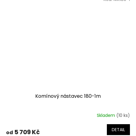
Komínový nástavec 180-1m
Skladem
(10 ks)
DETAIL
5 709 Kč
od