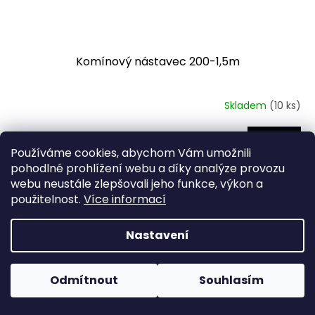
Komínový nástavec 200-1,5m
Skladem
(10 ks)
DETAIL
8 509 Kč
od
Používáme cookies, abychom Vám umožnili
pohodlné prohlížení webu a díky analýze provozu
Nerezový nástavec pro zlepšení tahu komínu. Využití při
webu neustále zlepšovali jeho funkce, výkon a
požadavku na vysokou nadstřešní část.
použitelnost.
Více informací
Kód:
MK180-2
Nastavení
Odmítnout
Souhlasím