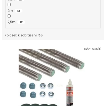
2m
12
2,5m
12
Položek k zobrazení:
56
V
Kód:
SUN10
ý
p
i
s
p
r
o
d
u
k
t