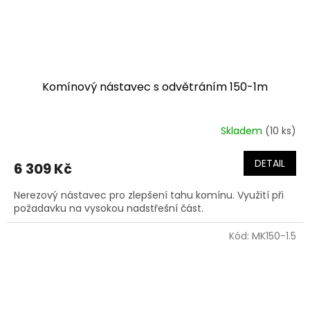
Komínový nástavec s odvětráním 150-1m
Skladem
(10 ks)
DETAIL
6 309 Kč
Nerezový nástavec pro zlepšení tahu komínu. Využití při
požadavku na vysokou nadstřešní část.
Kód:
MK150-1.5