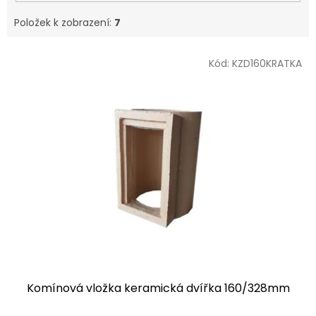
Položek k zobrazení:
7
V
Kód:
KZD160KRATKA
ý
p
i
s
p
r
o
d
u
k
t
ů
Komínová vložka keramická dvířka 160/328mm