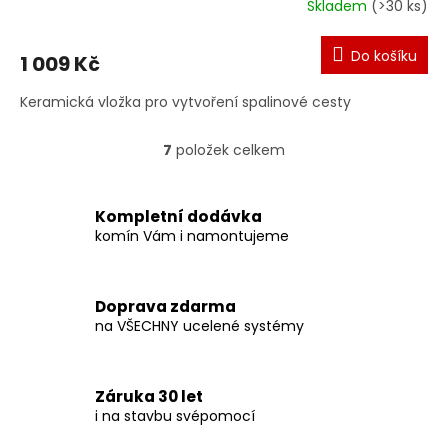
Skladem
(>30 ks)
Do košíku
1 009 Kč
Keramická vložka pro vytvoření spalinové cesty
7
položek celkem
O
v
l
á
Kompletní dodávka
d
komín Vám i namontujeme
a
c
í
Doprava zdarma
p
na VŠECHNY ucelené systémy
r
v
k
y
Záruka 30 let
v
i na stavbu svépomocí
ý
p