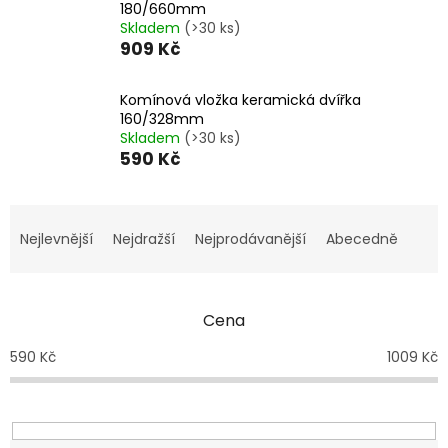
180/660mm
Skladem
(>30 ks)
909 Kč
Komínová vložka keramická dvířka
160/328mm
Skladem
(>30 ks)
590 Kč
Ř
a
Nejlevnější
Nejdražší
Nejprodávanější
Abecedně
z
e
n
Cena
í
p
590
Kč
1009
Kč
r
o
d
u