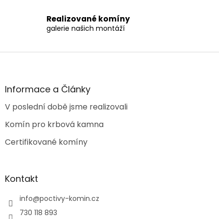
i
s
Realizované komíny
u
galerie našich montáží
Z
á
p
a
Informace a Články
t
V poslední době jsme realizovali
í
Komín pro krbová kamna
Certifikované komíny
Kontakt
info
@
poctivy-komin.cz
730 118 893