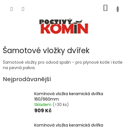
Přejít
NÁKUP
na
obsah
KOŠÍK
Šamotové vložky dvířek
Šamotové vložky pro odvod spalin - pro plynové kotle i kotle
na pevná paliva.
Nejprodávanější
Komínová vložka keramická dvířka
160/660mm
Skladem
(>30 ks)
909 Kč
Komínová vložka keramická dvířka