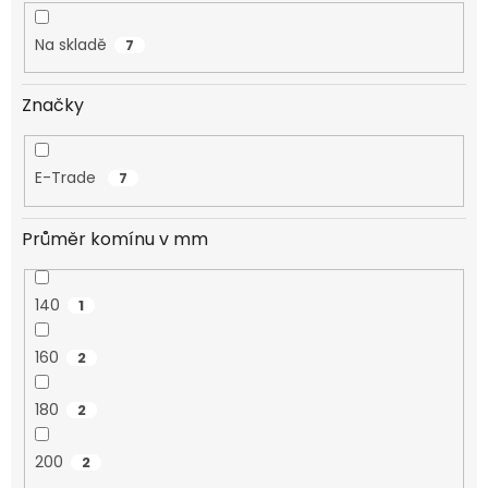
k
t
Na skladě
7
ů
Značky
E-Trade
7
Průměr komínu v mm
140
1
160
2
180
2
200
2