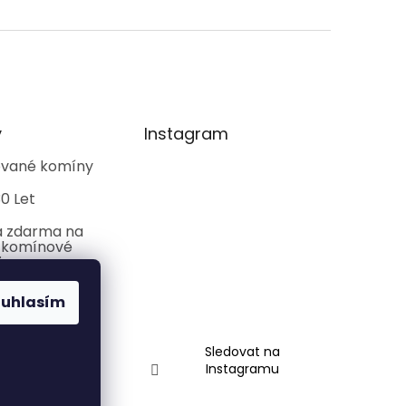
y
Instagram
kované komíny
0 Let
 zdarma na
 komínové
ice
ouhlasím
Sledovat na
Instagramu