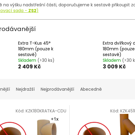
ě na výšku nadstřešní části, doporučujeme k sestavě přikoupit 
rovací sada -
ZS2
)
rodávanější
Extra T-Kus 45°
Extra dvířkový d
180mm (pouze k
180mm (pouze
sestavě)
sestavě)
Skladem
(>30 ks)
Skladem
(>30 k
2 409 Kč
3 009 Kč
nější
Nejdražší
Nejprodávanější
Abecedně
Kód:
KZK180KRATKA-CDU
Kód:
KZK45