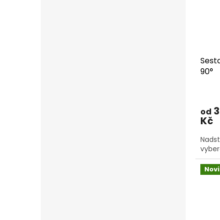
Sest
90°
3
od
Kč
Nadst
vyber
Nov