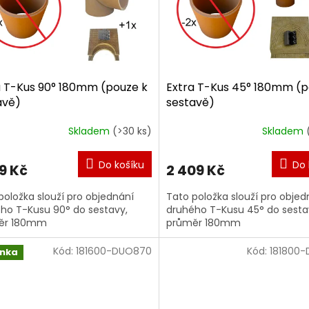
a T-Kus 90° 180mm (pouze k
Extra T-Kus 45° 180mm (p
avě)
sestavě)
Skladem
(>30 ks)
Skladem
Do košíku
Do 
9 Kč
2 409 Kč
položka slouží pro objednání
Tato položka slouží pro objed
ho T-Kusu 90° do sestavy,
druhého T-Kusu 45° do sesta
ěr 180mm
průměr 180mm
Kód:
181600-DUO870
Kód:
181800
inka