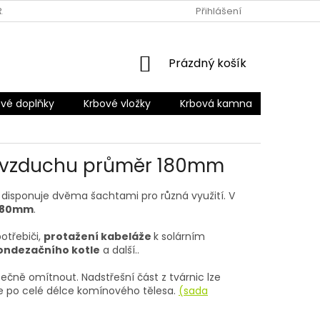
RANY OSOBNÍCH ÚDAJŮ
Přihlášení
NÁKUPNÍ
Prázdný košík
KOŠÍK
vé doplňky
Krbové vložky
Krbová kamna
Šamotov
 vzduchu průměr 180mm
 disponuje dvěma šachtami pro různá využití. V
180mm
.
otřebiči,
protažení kabeláže
k solárním
ondezačního kotle
a další..
ečně omítnout. Nadstřešní část z tvárnic lze
že po celé délce komínového tělesa.
(sada