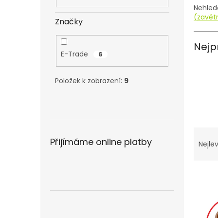
n
Nehled
e
(zavět
Značky
l
Nejp
E-Trade
6
Položek k zobrazení:
9
Ř
Přijímáme online platby
a
Nejlev
z
e
V
n
ý
í
p
p
i
r
s