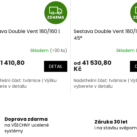
Z
ZDARMA
Z
D
ava Double Vent 180/160 |
Sestava Double Vent 180/1
A
45°
R
Skladem
(>30 ks)
Skladem
M
1 410,80
41 530,80
od
DETAIL
Kč
A
řešní část: tvárnice | Výšku
Nadstřešní část: tvárnice | Vý
ete v detailu
vyberete v detailu
O
v
l
á
Doprava zdarma
Záruka 30 let
d
na VŠECHNY ucelené
i na stavbu svépom
a
systémy
c