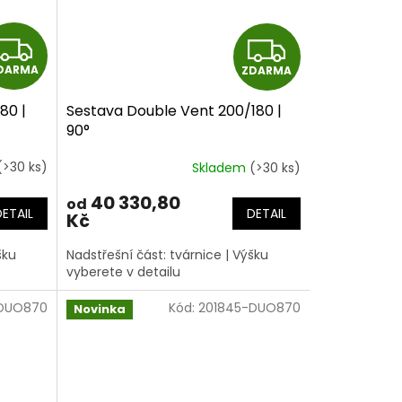
Z
Z
DARMA
ZDARMA
D
D
80 |
Sestava Double Vent 200/180 |
A
A
90°
R
R
(>30 ks)
Skladem
(>30 ks)
M
M
40 330,80
od
DETAIL
DETAIL
Kč
A
A
šku
Nadstřešní část: tvárnice | Výšku
vyberete v detailu
-DUO870
Kód:
201845-DUO870
Novinka