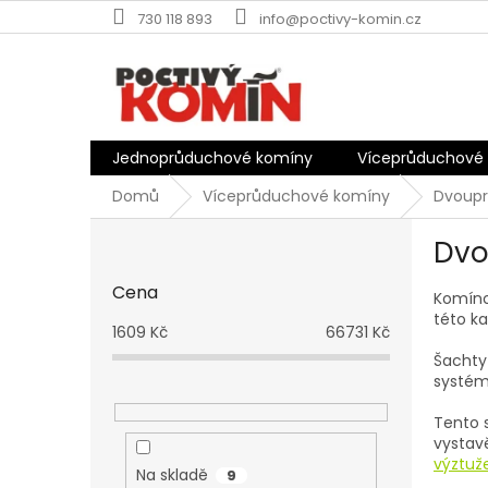
Přejít
730 118 893
info@poctivy-komin.cz
na
obsah
Jednoprůduchové komíny
Víceprůduchové
Domů
Víceprůduchové komíny
Dvoupr
P
Dvo
o
s
Cena
t
Komín
této k
r
1609
Kč
66731
Kč
a
Šachty 
n
systé
n
í
Tento s
p
vystav
výztuž
a
Na skladě
9