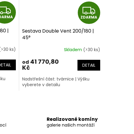
Z
Z
DARMA
ZDARMA
D
D
80 |
Sestava Double Vent 200/180 |
A
A
45°
R
R
(>30 ks)
Skladem
(>30 ks)
M
M
41 770,80
od
DETAIL
DETAIL
Kč
A
A
šku
Nadstřešní část: tvárnice | Výšku
vyberete v detailu
Realizované komíny
ocí
galerie našich montáží