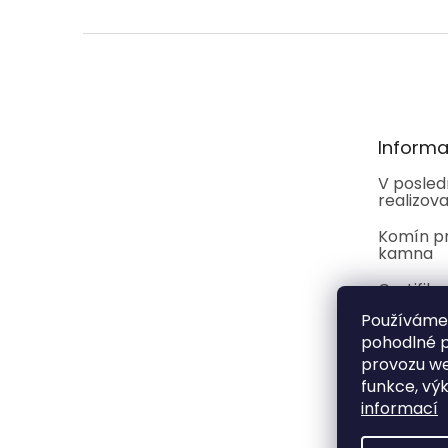
Z
á
p
a
t
Informa
í
V posled
realizova
Komín p
kamna
Certifik
Používáme
pohodlné p
provozu we
funkce, vý
informací