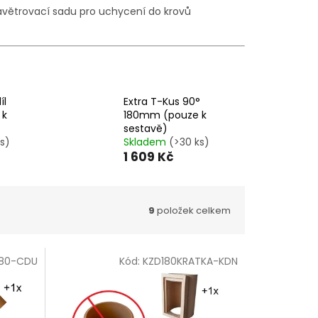
zavětrovací sadu pro uchycení do krovů
íl
Extra T-Kus 90°
 k
180mm (pouze k
sestavě)
s)
Skladem
(>30 ks)
1 609 Kč
9
položek celkem
180-CDU
Kód:
KZD180KRATKA-KDN