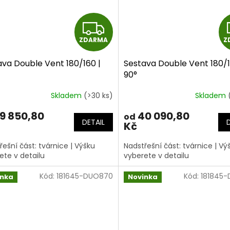
Z
ZDARMA
Z
D
ava Double Vent 180/160 |
Sestava Double Vent 180/1
A
90°
R
Skladem
(>30 ks)
Skladem
M
9 850,80
40 090,80
od
DETAIL
Kč
A
řešní část: tvárnice | Výšku
Nadstřešní část: tvárnice | Vý
ete v detailu
vyberete v detailu
Kód:
181645-DUO870
Kód:
181845
inka
Novinka