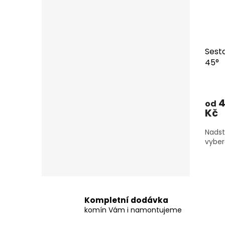
Sest
45°
4
od
Kč
Nadst
vyber
Kompletní dodávka
komín Vám i namontujeme