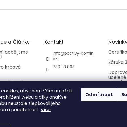
í
p
r
v
k
y
v
ce a Články
Kontakt
Novink
ý
p
ní době jsme
Certifi
i
info
@
poctivy-komin.
li
s
cz
Záruka 3
u
ro krbová
730 118 893
Doprava
ucelené
ované komíny
stavebn
 cookies, abychom Vám umožnili
Odmítnout
S
rohlížení webu a díky analýze
bu neustále zlepšovali jeho
kon a použitelnost.
Více