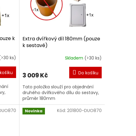
ouze k
Extra dvířkový díl 180mm (pouze
k sestavě)
(>30 ks)
Skladem
(>30 ks)
košíku
Do košíku
3 009 Kč
nání
Tato položka slouží pro objednání
vy,
druhého dvířkového dílu do sestavy,
průměr 180mm
-DUO870
Kód:
201800-DUO870
Novinka