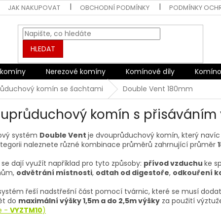
JAK NAKUPOVAT
OBCHODNÍ PODMÍNKY
PODMÍNKY OCH
HLEDAT
 komíny
Nerezové komíny
Komínové díly
Komíno
ůduchový komín se šachtami
Double Vent 180mm
uprůduchový komín s přisáváním
ový systém
Double Vent
je dvouprůduchový komín, který navíc
ategorii naleznete různé kombinace průměrů zahrnující průměr
se dají využít například pro tyto způsoby:
přívod vzduchu
ke sp
mům,
odvětrání místnosti
,
odtah od digestoře
,
odkouření k
ystém řeší nadstřešní část pomocí tvárnic, které se musí dodat
ět do
maximální výšky 1,5m a do 2,5m výšky
za použití výztu
e -
VYZTM10
)