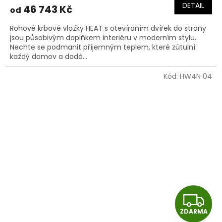
DETAIL
46 743 Kč
od
Rohové krbové vložky HEAT s otevíráním dvířek do strany
jsou působivým doplňkem interiéru v moderním stylu.
Nechte se podmanit příjemným teplem, které zútulní
každý domov a dodá...
Kód:
HW4N 04
Z
ZDARMA
D