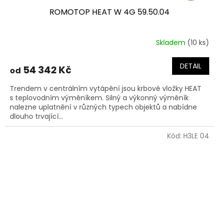
ROMOTOP HEAT W 4G 59.50.04
A
R
Skladem
(10 ks)
M
DETAIL
54 342 Kč
od
A
Trendem v centrálním vytápění jsou krbové vložky HEAT
s teplovodním výměníkem. Silný a výkonný výměník
nalezne uplatnění v různých typech objektů a nabídne
dlouho trvající...
Kód:
H3LE 04