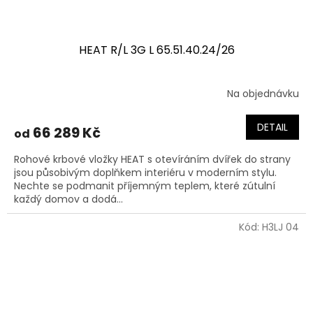
HEAT R/L 3G L 65.51.40.24/26
Na objednávku
DETAIL
66 289 Kč
od
Rohové krbové vložky HEAT s otevíráním dvířek do strany
jsou působivým doplňkem interiéru v moderním stylu.
Nechte se podmanit příjemným teplem, které zútulní
každý domov a dodá...
Kód:
H3LJ 04