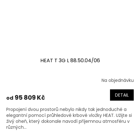
HEAT T 3G L 88.50.04/06
Na objednávku
DETAIL
95 809 Kč
od
Propojení dvou prostorů nebylo nikdy tak jednoduché a
elegantní pomocí průhledové krbové vložky HEAT. Užijte si
živý oheň, který dokonale navodí příjemnou atmosféru v
různých...