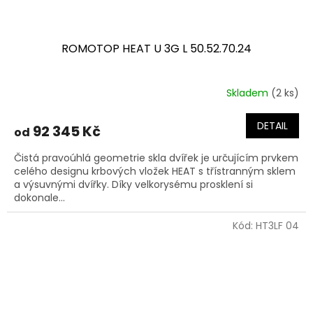
ROMOTOP HEAT U 3G L 50.52.70.24
Skladem
(2 ks)
DETAIL
92 345 Kč
od
Čistá pravoúhlá geometrie skla dvířek je určujícím prvkem
celého designu krbových vložek HEAT s třístranným sklem
a výsuvnými dvířky. Díky velkorysému prosklení si
dokonale...
Kód:
HT3LF 04