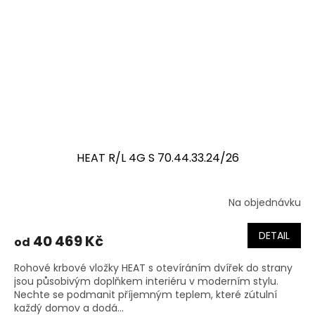
HEAT R/L 4G S 70.44.33.24/26
Na objednávku
DETAIL
40 469 Kč
od
Rohové krbové vložky HEAT s otevíráním dvířek do strany
jsou působivým doplňkem interiéru v moderním stylu.
Nechte se podmanit příjemným teplem, které zútulní
každý domov a dodá...