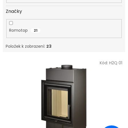
Značky
Romotop
21
Položek k zobrazení:
23
V
Kód:
H2Q 01
ý
p
i
s
p
r
o
d
u
k