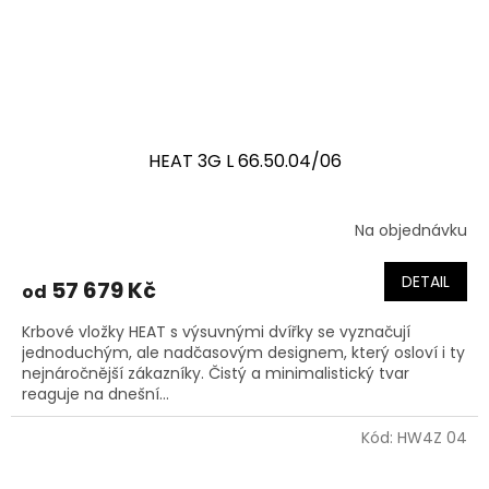
HEAT 3G L 66.50.04/06
Na objednávku
DETAIL
57 679 Kč
od
Krbové vložky HEAT s výsuvnými dvířky se vyznačují
jednoduchým, ale nadčasovým designem, který osloví i ty
nejnáročnější zákazníky. Čistý a minimalistický tvar
reaguje na dnešní...
Kód:
HW4Z 04