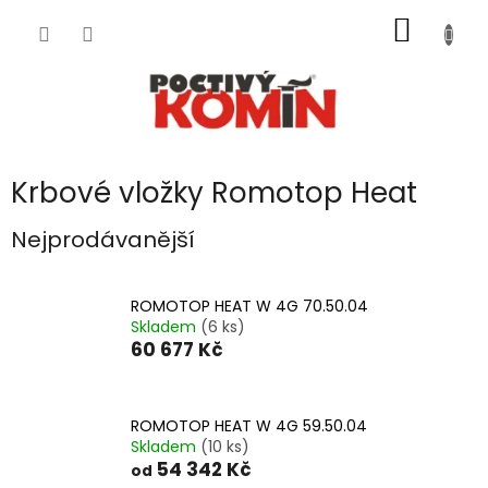
Přejít
NÁKUP
na
obsah
KOŠÍK
Krbové vložky Romotop Heat
Nejprodávanější
ROMOTOP HEAT W 4G 70.50.04
Skladem
(6 ks)
60 677 Kč
ROMOTOP HEAT W 4G 59.50.04
Skladem
(10 ks)
54 342 Kč
od