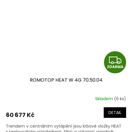
Z
ZDARMA
D
ROMOTOP HEAT W 4G 70.50.04
A
R
Skladem
(6 ks)
M
DETAIL
60 677 Kč
A
Trendem v centrálním vytápění jsou krbové vložky HEAT
s teplovodním výměníkem. Silný a výkonný výměník