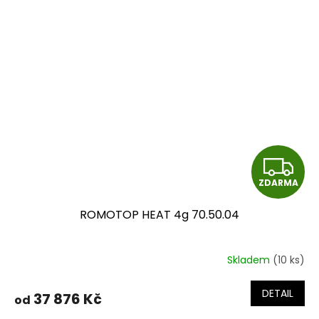
Z
ZDARMA
D
ROMOTOP HEAT 4g 70.50.04
A
R
Skladem
(10 ks)
M
DETAIL
37 876 Kč
od
A