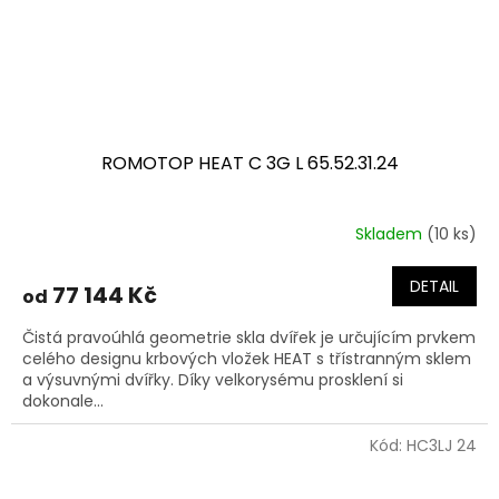
ROMOTOP HEAT C 3G L 65.52.31.24
Skladem
(10 ks)
DETAIL
77 144 Kč
od
Čistá pravoúhlá geometrie skla dvířek je určujícím prvkem
celého designu krbových vložek HEAT s třístranným sklem
a výsuvnými dvířky. Díky velkorysému prosklení si
dokonale...
Kód:
HC3LJ 24