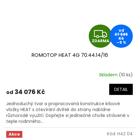
Z
od
37 595
Kč
ZDARMA
–9 %
D
ROMOTOP HEAT 4G 70.44.14/16
A
R
Skladem
(10 ks)
M
DETAIL
34 076 Kč
od
A
Jednoduchý tvar a propracovaná konstrukce krbové
vložky HEAT s otevírání dvířek do strany nabídne
různorodé využití. Dopřejte si jedinečné chvíle strávené v
teple rodinného...
Kód:
H4Z 04
Akce