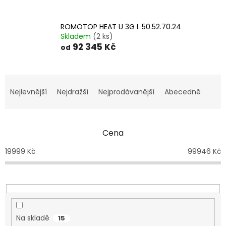
ROMOTOP HEAT U 3G L 50.52.70.24
Skladem
(2 ks)
92 345 Kč
od
Ř
a
Nejlevnější
Nejdražší
Nejprodávanější
Abecedně
z
e
n
Cena
í
p
19999
Kč
99946
Kč
r
o
d
u
k
t
Na skladě
15
ů