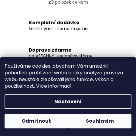
23
položek celkem
O
v
l
á
Kompletní dodávka
d
komín Vám i namontujeme
a
c
í
Doprava zdarma
p
na VŠECHNY ucelené systémy
r
v
Používáme cookies, abychom Vám umožnili
k
pohodlné prohlížení webu a díky analýze provozu
y
Záruka 30 let
webu neustále zlepšovali jeho funkce, výkon a
v
i na stavbu svépomocí
ý
použitelnost.
Více informací
p
i
Nastavení
s
Realizované komíny
u
galerie našich montáží
Odmítnout
Souhlasím
Z
á