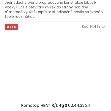
Jednoduchý tvar a propracovaná konstrukce krbové
vložky HEAT s otevírání dvířek do strany nabídne
různorodé využití. Dopřejte si jedinečné chvíle strávené v
teple rodinného...
Kód:
HL4SY 24
Akce
Romotop HEAT R/L 4g S 60.44.33.24