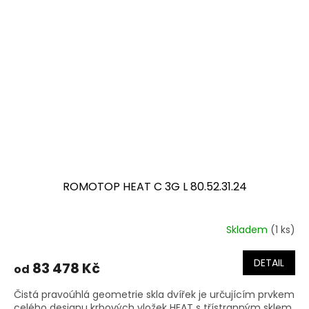
ROMOTOP HEAT C 3G L 80.52.31.24
Skladem
(1 ks)
DETAIL
83 478 Kč
od
Čistá pravoúhlá geometrie skla dvířek je určujícím prvkem
celého designu krbových vložek HEAT s třístranným sklem