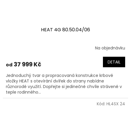
HEAT 4G 80.50.04/06
Na objednávku
DETAIL
37 999 Kč
od
Jednoduchý tvar a propracovaná konstrukce krbové
vložky HEAT s otevírání dvířek do strany nabídne
různorodé využití. Dopřejte si jedinečné chvíle strávené v
teple rodinného...
Kód:
HL4SX 24