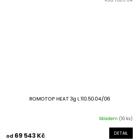
Kód:
H3LG 04
ROMOTOP HEAT 3g L 110.50.04/06
Skladem
(10 ks)
DETAIL
69 543 Kč
od