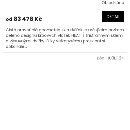
Objednáno
DETAIL
83 478 Kč
od
Čistá pravoúhlá geometrie skla dvířek je určujícím prvkem
celého designu krbových vložek HEAT s třístranným sklem
a výsuvnými dvířky. Díky velkorysému prosklení si
dokonale...
Kód:
HU3LF 24