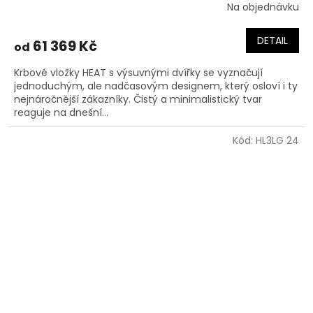
Na objednávku
DETAIL
61 369 Kč
od
Krbové vložky HEAT s výsuvnými dvířky se vyznačují
jednoduchým, ale nadčasovým designem, který osloví i ty
nejnáročnější zákazníky. Čistý a minimalistický tvar
reaguje na dnešní...
Kód:
HL3LG 24