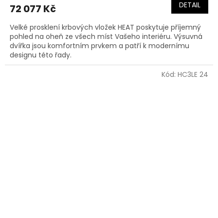
DETAIL
72 077 Kč
Velké prosklení krbových vložek HEAT poskytuje příjemný
pohled na oheň ze všech míst Vašeho interiéru. Výsuvná
dvířka jsou komfortním prvkem a patří k modernímu
designu této řady.
Kód:
HC3LE 24