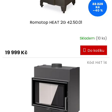
t
33 329
ů
Kč
–40 %
Romotop HEAT 2G 42.50.01
Skladem
(10 ks)
Do košíku
19 999 Kč
Kód:
H4T 14