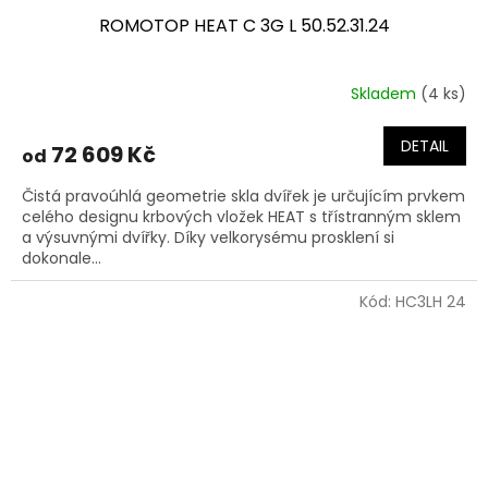
ROMOTOP HEAT C 3G L 50.52.31.24
Skladem
(4 ks)
DETAIL
72 609 Kč
od
Čistá pravoúhlá geometrie skla dvířek je určujícím prvkem
celého designu krbových vložek HEAT s třístranným sklem
a výsuvnými dvířky. Díky velkorysému prosklení si
dokonale...
Kód:
HC3LH 24