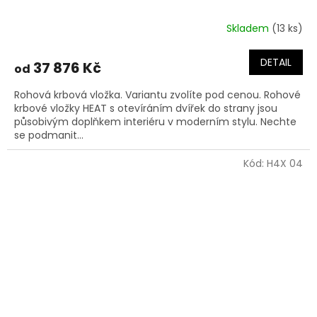
Skladem
(13 ks)
DETAIL
37 876 Kč
od
Rohová krbová vložka. Variantu zvolíte pod cenou. Rohové
krbové vložky HEAT s otevíráním dvířek do strany jsou
působivým doplňkem interiéru v moderním stylu. Nechte
se podmanit...
Kód:
H4X 04