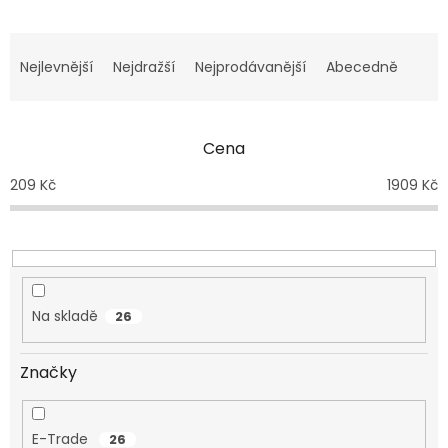
Ř
a
Nejlevnější
Nejdražší
Nejprodávanější
Abecedně
z
e
n
Cena
í
p
209
Kč
1909
Kč
r
o
d
u
k
t
Na skladě
26
ů
Značky
E-Trade
26