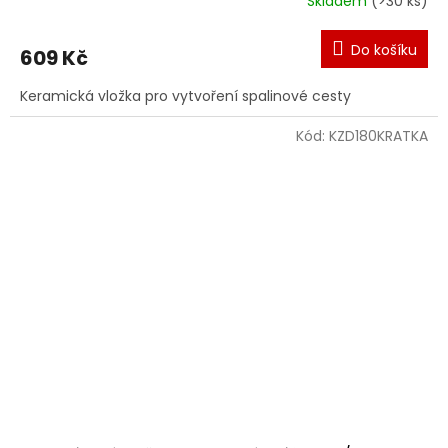
Skladem
(>30 ks)
Do košíku
609 Kč
Keramická vložka pro vytvoření spalinové cesty
Kód:
KZD180KRATKA