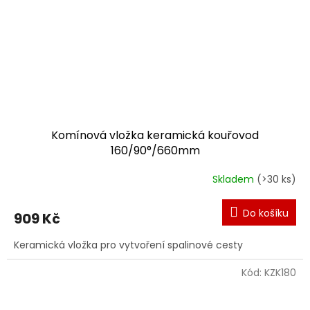
Komínová vložka keramická kouřovod
160/90°/660mm
Skladem
(>30 ks)
Do košíku
909 Kč
Keramická vložka pro vytvoření spalinové cesty
Kód:
KZK180