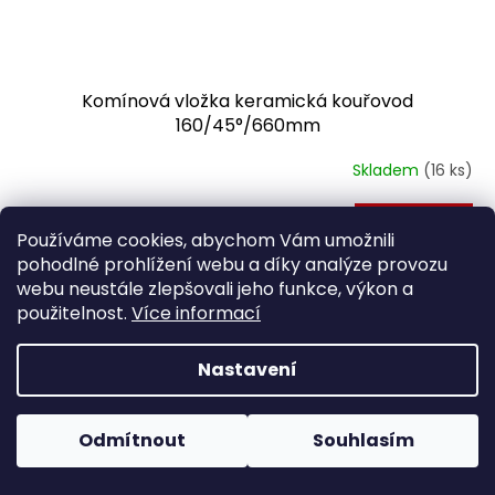
Komínová vložka keramická kouřovod
160/45°/660mm
Skladem
(16 ks)
Do košíku
1 909 Kč
Používáme cookies, abychom Vám umožnili
pohodlné prohlížení webu a díky analýze provozu
Keramická vložka pro vytvoření spalinové cesty
webu neustále zlepšovali jeho funkce, výkon a
použitelnost.
Více informací
NAČÍST DALŠÍ 2
S
Nastavení
1
2
t
O
r
26
položek celkem
v
á
l
Odmítnout
Souhlasím
NAHORU
n
á
k
o
d