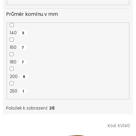
Průměr komínu v mm
140
3
160
7
180
7
200
8
250
1
Položek k zobrazení:
26
V
Kód:
KV140
ý