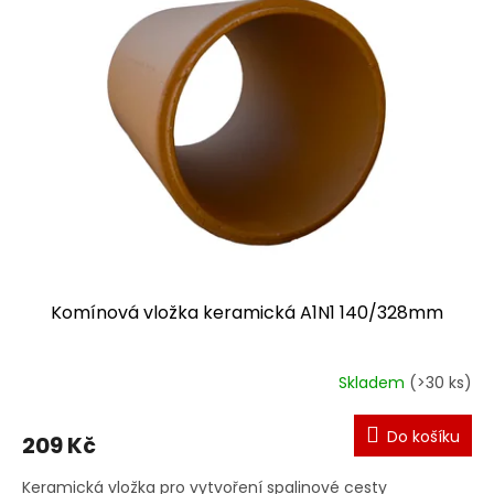
p
i
s
p
r
o
d
u
k
t
ů
Komínová vložka keramická A1N1 140/328mm
Skladem
(>30 ks)
Do košíku
209 Kč
Keramická vložka pro vytvoření spalinové cesty