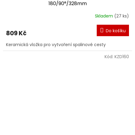
180/90°/328mm
Skladem
(27 ks)
Do košíku
809 Kč
Keramická vložka pro vytvoření spalinové cesty
Kód:
KZD160