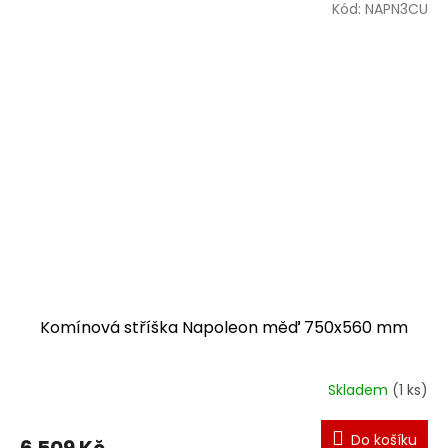
Kód:
NAPN3CU
Komínová stříška Napoleon měď 750x560 mm
Skladem
(1 ks)
Do košíku
6 509 Kč