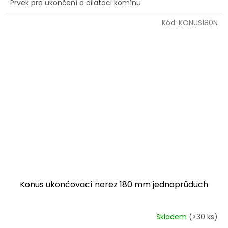
Prvek pro ukončení a dilataci komínu
z
5
hvězdiček.
Kód:
KONUS180N
Konus ukončovací nerez 180 mm jednoprůduch
Skladem
(>30 ks)