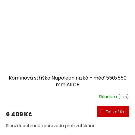
Komínová stříška Napoleon nízká - měď 550x550
mm AKCE
Skladem
(1 ks)
Do košíku
6 409 Kč
Slouží k ochraně kouřovodu proti zatékání