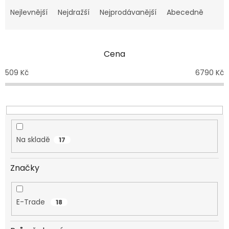
a
Nejlevnější
Nejdražší
Nejprodávanější
Abecedně
z
e
n
Cena
í
p
509
Kč
6790
Kč
r
o
d
u
k
t
Na skladě
17
ů
Značky
E-Trade
18