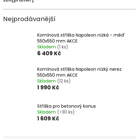
Nejprodávanější
Komínová stříška Napoleon nízká - měď
550x550 mm AKCE
Skladem
(1 ks)
6 409 Kč
Komínová stříška Napoleon nízký nerez
550x550 mm AKCE
Skladem
(12 ks)
1 990 Kč
Stříška pro betonový konus
Skladem
(>30 ks)
1 609 Kč
Ř