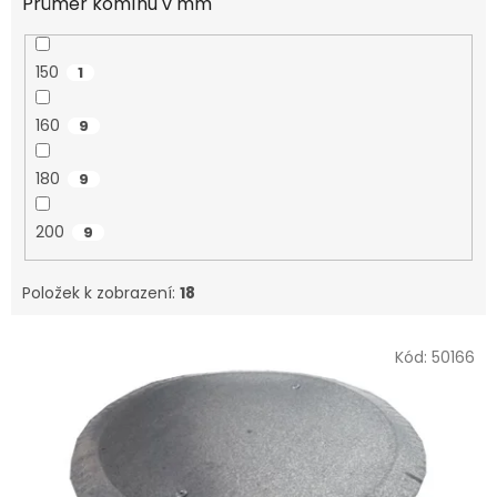
Průměr komínu v mm
150
1
160
9
180
9
200
9
Položek k zobrazení:
18
V
Kód:
50166
ý
p
i
s
p
r