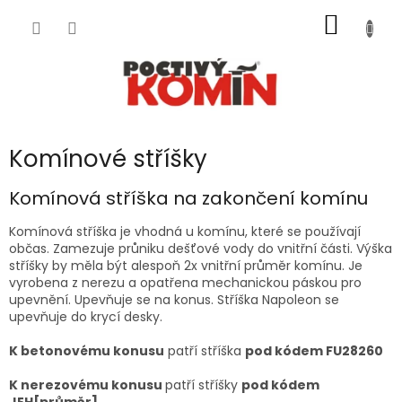
Přejít
NÁKUP
na
obsah
KOŠÍK
Komínové stříšky
Komínová stříška na zakončení komínu
Komínová stříška je vhodná u komínu, které se používají
občas. Zamezuje průniku dešťové vody do vnitřní části. Výška
stříšky by měla být alespoň 2x vnitřní průměr komínu. Je
vyrobena z nerezu a opatřena mechanickou páskou pro
upevnění. Upevňuje se na konus. Stříška Napoleon se
upevňuje do krycí desky.
K betonovému konusu
patří stříška
pod kódem FU28260
K nerezovému konusu
patří stříšky
pod kódem
JEH[průměr]