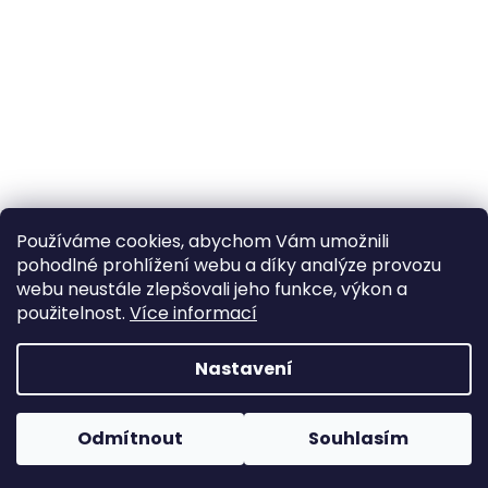
Používáme cookies, abychom Vám umožnili
pohodlné prohlížení webu a díky analýze provozu
Sledovat na Instagramu
webu neustále zlepšovali jeho funkce, výkon a
použitelnost.
Více informací
Vytvořil Shoptet
Nastavení
Copyright 2026
Poctivý komín
. Všechna práva
Odmítnout
Souhlasím
vyhrazena.
Upravit nastavení cookies