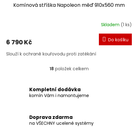
Komínová stříška Napoleon měď 910x560 mm
Skladem
(1 ks)
Do košíku
6 790 Kč
Slouží k ochraně kouřovodu proti zatékání
18
položek celkem
O
v
l
á
Kompletní dodávka
d
komín Vám i namontujeme
a
c
í
Doprava zdarma
p
na VŠECHNY ucelené systémy
r
v
k