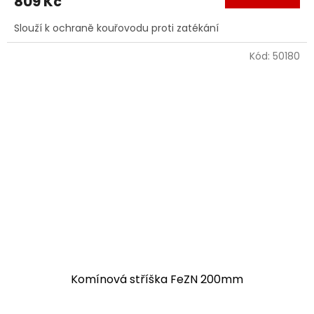
809 Kč
Slouží k ochraně kouřovodu proti zatékání
Kód:
50180
Komínová stříška FeZN 200mm