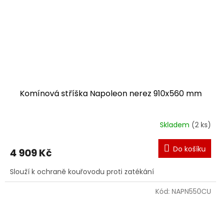
Komínová stříška Napoleon nerez 910x560 mm
Skladem
(2 ks)
Do košíku
4 909 Kč
Slouží k ochraně kouřovodu proti zatékání
Kód:
NAPN550CU