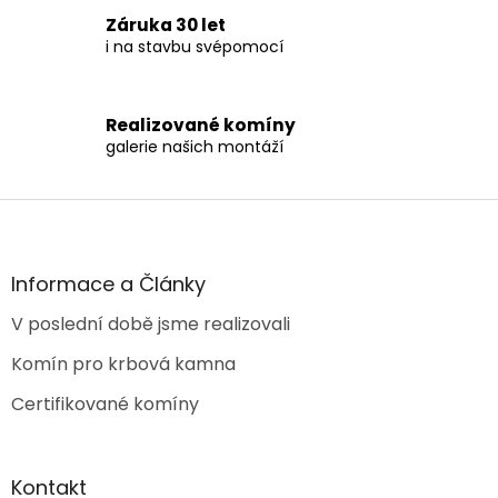
y
Záruka 30 let
v
i na stavbu svépomocí
ý
p
i
s
Realizované komíny
u
galerie našich montáží
Z
á
p
a
Informace a Články
t
V poslední době jsme realizovali
í
Komín pro krbová kamna
Certifikované komíny
Kontakt