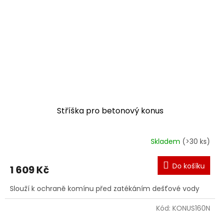
Stříška pro betonový konus
Skladem
(>30 ks)
Do košíku
1 609 Kč
Slouží k ochraně komínu před zatékáním dešťové vody
Kód:
KONUS160N