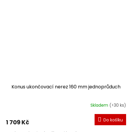
Konus ukončovací nerez 160 mm jednoprůduch
Skladem
(>30 ks)
Průměrné
hodnocení
produktu
Do košíku
1 709 Kč
je
5,0