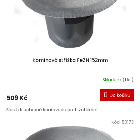
o
d
u
k
t
ů
Komínová stříška FeZN 152mm
Skladem
(1 ks)
Do košíku
509 Kč
Slouží k ochraně kouřovodu proti zatékání
Kód:
50173