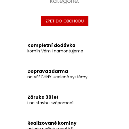
kategorie.
ZPĚT DO OBCHODU
Kompletní dodávka
komín Vám i namontujeme
Doprava zdarma
na VŠECHNY ucelené systémy
Záruka 30 let
i na stavbu svépomocí
Realizované komíny
galerie našich montáží