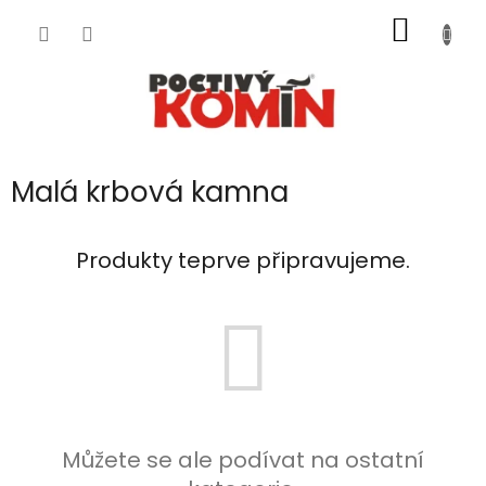
Přejít
NÁKUP
na
obsah
KOŠÍK
Malá krbová kamna
Produkty teprve připravujeme.
Můžete se ale podívat na ostatní