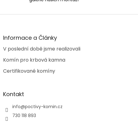
Z
á
p
a
Informace a Články
t
V poslední době jsme realizovali
í
Komín pro krbová kamna
Certifikované komíny
Kontakt
info
@
poctivy-komin.cz
730 118 893