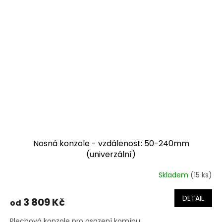
Nosná konzole - vzdálenost: 50-240mm
(univerzální)
Skladem
(15 ks)
DETAIL
3 809 Kč
od
Plechová konzole pro osazení komínu.