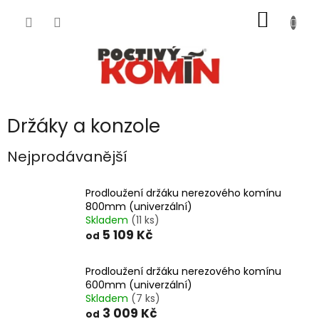
Přejít
NÁKUP
na
obsah
KOŠÍK
Držáky a konzole
Nejprodávanější
Prodloužení držáku nerezového komínu
800mm (univerzální)
Skladem
(11 ks)
5 109 Kč
od
Prodloužení držáku nerezového komínu
600mm (univerzální)
Skladem
(7 ks)
3 009 Kč
od