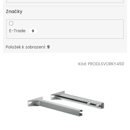
Značky
E-Trade
9
Položek k zobrazení:
9
V
Kód:
PRODLSVORKY450
ý
p
i
s
p
r
o
d
u
k