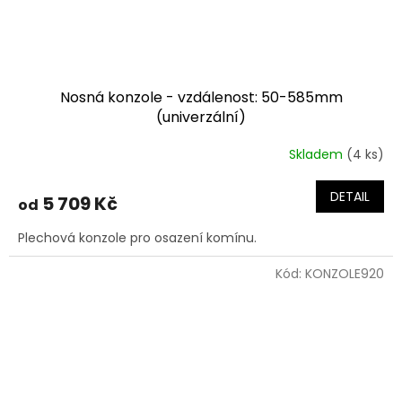
Nosná konzole - vzdálenost: 50-585mm
(univerzální)
Skladem
(4 ks)
DETAIL
5 709 Kč
od
Plechová konzole pro osazení komínu.
Kód:
KONZOLE920