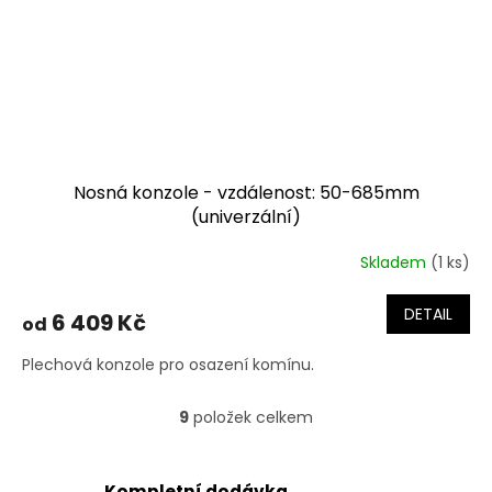
Nosná konzole - vzdálenost: 50-685mm
(univerzální)
Skladem
(1 ks)
DETAIL
6 409 Kč
od
Plechová konzole pro osazení komínu.
9
položek celkem
O
v
l
á
Kompletní dodávka