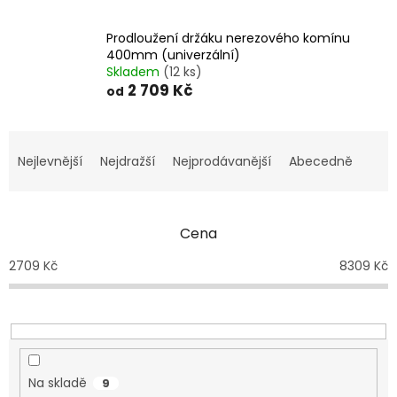
Prodloužení držáku nerezového komínu
400mm (univerzální)
Skladem
(12 ks)
2 709 Kč
od
Ř
a
Nejlevnější
Nejdražší
Nejprodávanější
Abecedně
z
e
n
Cena
í
p
2709
Kč
8309
Kč
r
o
d
u
k
t
Na skladě
9
ů