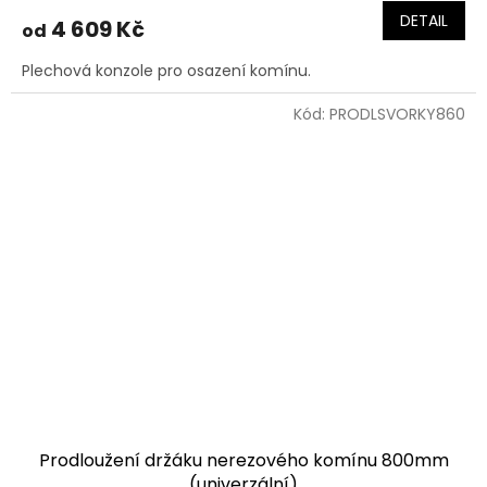
DETAIL
4 609 Kč
od
Plechová konzole pro osazení komínu.
Kód:
PRODLSVORKY860
Prodloužení držáku nerezového komínu 800mm
(univerzální)