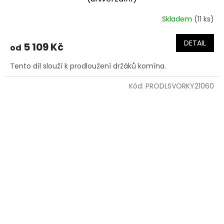
Skladem
(11 ks)
DETAIL
5 109 Kč
od
Tento díl slouží k prodloužení držáků komína.
Kód:
PRODLSVORKY21060