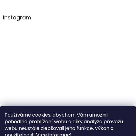
Instagram
Používáme cookies, abychom Vám umožnili
pohodlné prohlížení webu a díky analýze provozu
Sledovat na Instagramu
webu neustále zlepšovali jeho funkce, výkon a
použitelnost.
Více informací