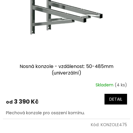
Nosná konzole - vzdálenost: 50-485mm
(univerzální)
Skladem
(4 ks)
DETAIL
3 390 Kč
od
Plechová konzole pro osazení komínu.
Kód:
KONZOLE475