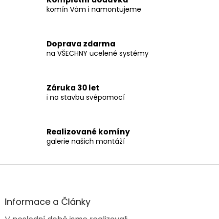
d
komín Vám i namontujeme
a
c
í
Doprava zdarma
p
na VŠECHNY ucelené systémy
r
v
k
y
Záruka 30 let
v
i na stavbu svépomocí
ý
p
i
s
Realizované komíny
u
galerie našich montáží
Z
á
p
a
Informace a Články
t