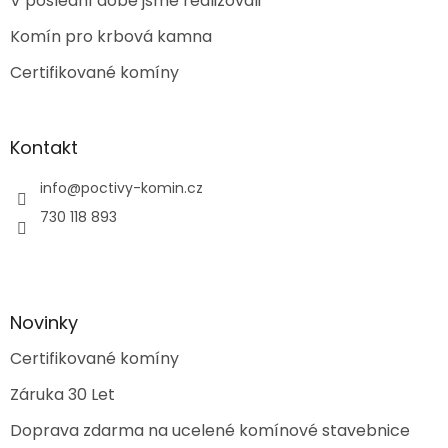
V poslední době jsme realizovali
í
Komín pro krbová kamna
Certifikované komíny
Kontakt
info
@
poctivy-komin.cz
730 118 893
Novinky
Certifikované komíny
Záruka 30 Let
Doprava zdarma na ucelené komínové stavebnice