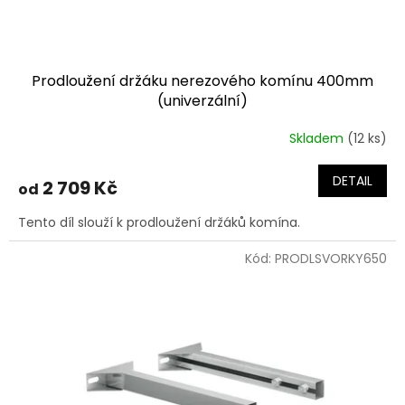
t
ů
Prodloužení držáku nerezového komínu 400mm
(univerzální)
Skladem
(12 ks)
DETAIL
2 709 Kč
od
Tento díl slouží k prodloužení držáků komína.
Kód:
PRODLSVORKY650