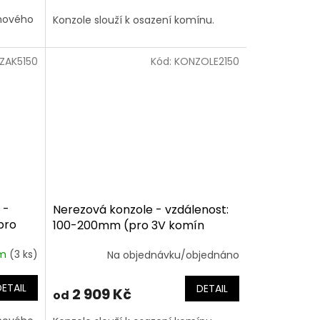
ínového
Konzole slouží k osazení komínu.
ZAK5150
Kód:
KONZOLE2150
 -
Nerezová konzole - vzdálenost:
pro
100-200mm (pro 3V komín
150mm)
em
(3 ks)
Na objednávku/objednáno
DETAIL
DETAIL
2 909 Kč
od