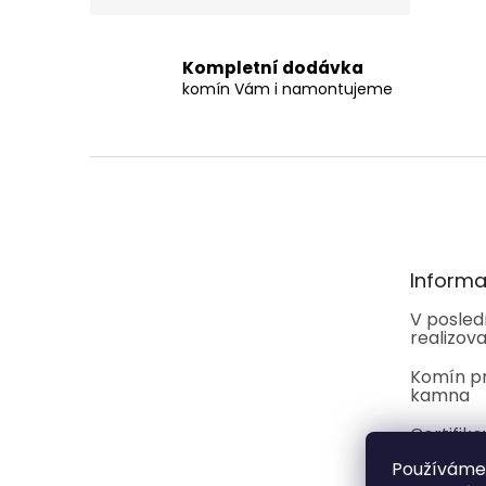
Kompletní dodávka
komín Vám i namontujeme
Z
á
p
a
t
Informa
í
V posled
realizova
Komín p
kamna
Certifik
Používáme