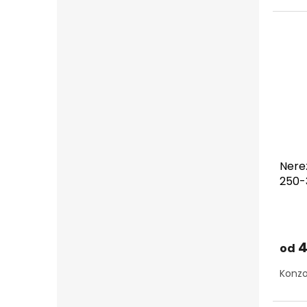
Nere
250-
150
4
od
Konzo