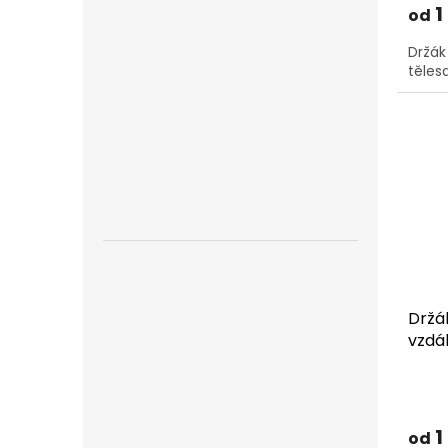
1
od
Držák
těles
Držá
vzdá
komí
1
od