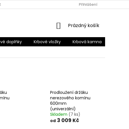
RANY OSOBNÍCH ÚDAJŮ
Přihlášení
NÁKUPNÍ
Prázdný košík
KOŠÍK
vé doplňky
Krbové vložky
Krbová kamna
Šamotov
žáku
Prodloužení držáku
omínu
nerezového komínu
600mm
(univerzální)
Skladem
(7 ks)
3 009 Kč
od