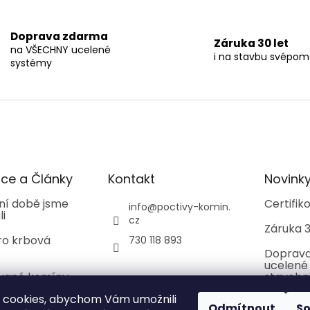
v
l
á
Doprava zdarma
Záruka 30 let
d
na VŠECHNY ucelené
i na stavbu svépom
a
systémy
c
í
p
r
v
k
y
v
ce a Články
Kontakt
Novink
ý
p
ní době jsme
Certifi
i
info
@
poctivy-komin.
li
s
cz
Záruka 3
u
ro krbová
730 118 893
Doprava
ucelené
ované komíny
stavebn
 cookies, abychom Vám umožnili
Odmítnout
S