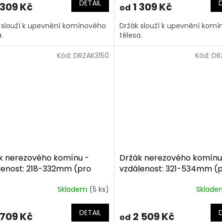
DETAIL
 309 Kč
1 309 Kč
od
 slouží k upevnění komínového
Držák slouží k upevnění kom
a.
tělesa.
Kód:
DRZAK3150
Kód:
DR
k nerezového komínu -
Držák nerezového komínu
lenost: 218-332mm (pro
vzdálenost: 321-534mm (
n 150/30mm)
komín 150/30mm)
Skladem
(5 ks)
Sklad
DETAIL
 709 Kč
2 509 Kč
od