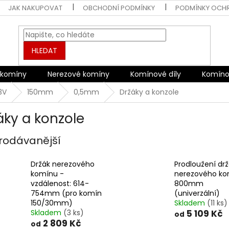
JAK NAKUPOVAT
OBCHODNÍ PODMÍNKY
PODMÍNKY OCH
HLEDAT
 komíny
Nerezové komíny
Komínové díly
Komíno
3V
150mm
0,5mm
Držáky a konzole
áky a konzole
rodávanější
Držák nerezového
Prodloužení dr
komínu -
nerezového k
vzdálenost: 614-
800mm
754mm (pro komín
(univerzální)
150/30mm)
Skladem
(11 ks)
Skladem
(3 ks)
5 109 Kč
od
2 809 Kč
od