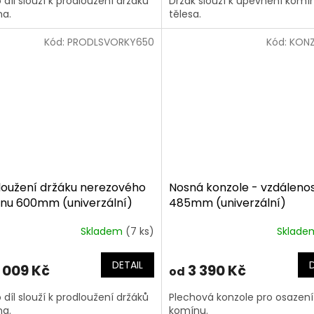
 díl slouží k prodloužení držáků
Držák slouží k upevnění kom
a.
tělesa.
Kód:
PRODLSVORKY650
Kód:
KON
loužení držáku nerezového
Nosná konzole - vzdálenos
nu 600mm (univerzální)
485mm (univerzální)
Skladem
(7 ks)
Sklad
DETAIL
 009 Kč
3 390 Kč
od
 díl slouží k prodloužení držáků
Plechová konzole pro osazení
a.
komínu.