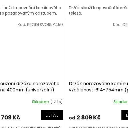
 slouží k upevnění komínového
Držák slouží k upevnění kom
a s požadovaným odstupem.
tělesa.
Kód:
PRODLSVORKY450
Kód:
DR
loužení držáku nerezového
Držák nerezového komínu
nu 400mm (univerzální)
vzdálenost: 614-754mm (
komín 150/30mm)
Skladem
(12 ks)
Sklad
DETAIL
 709 Kč
2 809 Kč
od