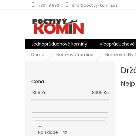
Přejít
730 118 893
info@poctivy-komin.cz
na
obsah
Jednoprůduchové komíny
Víceprůduchové
Domů
Nerezové komíny
Nerezové díly 
P
Drž
o
s
Cena
Nejp
t
r
1309
Kč
8309
Kč
a
n
n
í
p
a
Na skladě
17