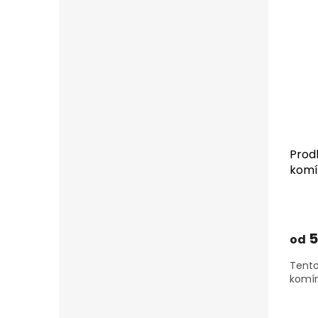
Prod
komí
5
od
Tento
komín