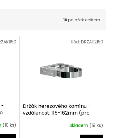
18
položek celkem
RZAK1150
Kód:
DRZAK2150
 -
Držák nerezového komínu -
ro
vzdálenost: 115-162mm (pro
komín 150/30mm)
m
(10 ks)
Skladem
(18 ks)