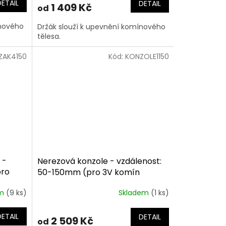
DETAIL
DETAIL
1 409 Kč
od
ínového
Držák slouží k upevnění komínového
tělesa.
ZAK4150
Kód:
KONZOLE1150
 -
Nerezová konzole - vzdálenost:
pro
50-150mm (pro 3V komín
150mm)
em
(9 ks)
Skladem
(1 ks)
DETAIL
DETAIL
2 509 Kč
od