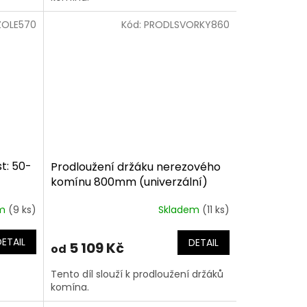
ZOLE570
Kód:
PRODLSVORKY860
t: 50-
Prodloužení držáku nerezového
komínu 800mm (univerzální)
em
(9 ks)
Skladem
(11 ks)
DETAIL
DETAIL
5 109 Kč
od
Tento díl slouží k prodloužení držáků
komína.