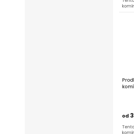
Tento
komín
Prod
komí
3
od
Tento
komín