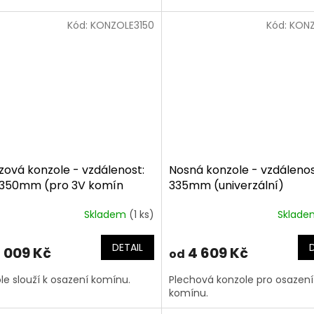
Kód:
KONZOLE3150
Kód:
KON
zová konzole - vzdálenost:
Nosná konzole - vzdálenos
350mm (pro 3V komín
335mm (univerzální)
mm)
Skladem
(1 ks)
Sklad
DETAIL
 009 Kč
4 609 Kč
od
le slouží k osazení komínu.
Plechová konzole pro osazení
komínu.