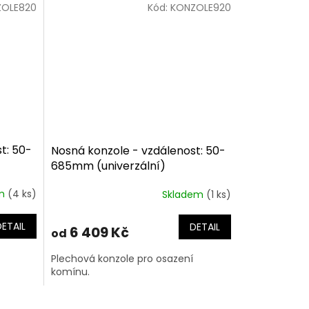
ZOLE820
Kód:
KONZOLE920
t: 50-
Nosná konzole - vzdálenost: 50-
685mm (univerzální)
em
(4 ks)
Skladem
(1 ks)
DETAIL
DETAIL
6 409 Kč
od
Plechová konzole pro osazení
komínu.