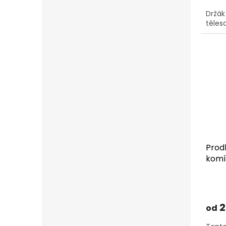
Držák
těles
Prod
komí
2
od