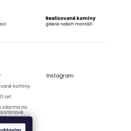
Realizované komíny
ocí
galerie našich montáží
y
Instagram
kované komíny
0 Let
 zdarma na
 komínové
ice
ouhlasím