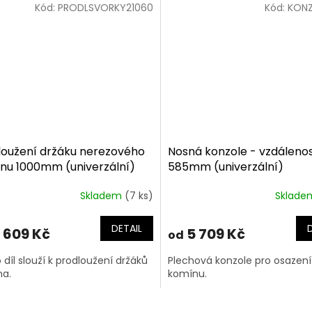
Kód:
PRODLSVORKY21060
Kód:
KON
loužení držáku nerezového
Nosná konzole - vzdálenos
nu 1000mm (univerzální)
585mm (univerzální)
Skladem
(7 ks)
Sklad
DETAIL
 609 Kč
5 709 Kč
od
 díl slouží k prodloužení držáků
Plechová konzole pro osazení
a.
komínu.
O