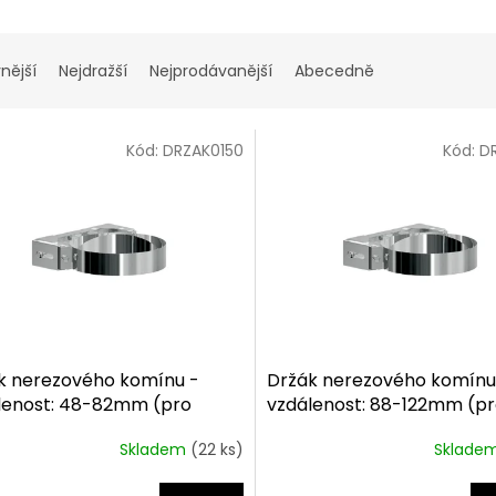
nější
Nejdražší
Nejprodávanější
Abecedně
Kód:
DRZAK0150
Kód:
D
k nerezového komínu -
Držák nerezového komínu
lenost: 48-82mm (pro
vzdálenost: 88-122mm (p
n 150/30mm)
komín 150/30mm)
Skladem
(22 ks)
Sklade