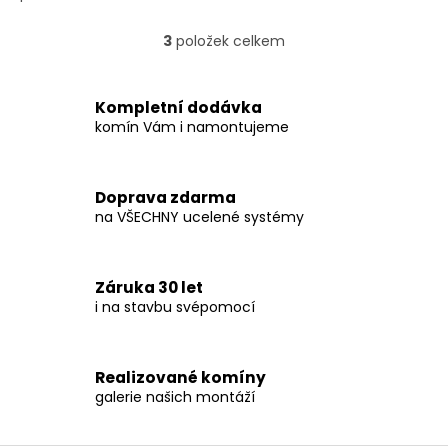
3
položek celkem
O
v
l
á
Kompletní dodávka
d
komín Vám i namontujeme
a
c
í
Doprava zdarma
p
na VŠECHNY ucelené systémy
r
v
k
y
Záruka 30 let
v
i na stavbu svépomocí
ý
p
i
s
Realizované komíny
u
galerie našich montáží