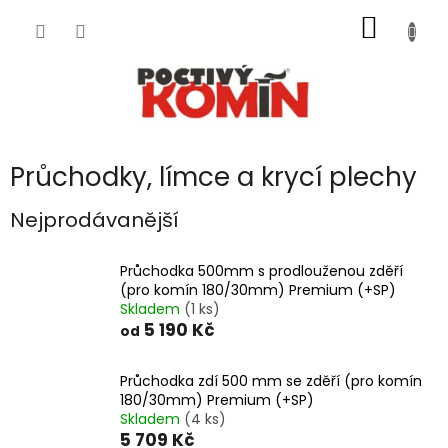
Přejít
NÁKUP
na
obsah
KOŠÍK
Průchodky, límce a krycí plechy
Nejprodávanější
Průchodka 500mm s prodlouženou zděří
(pro komín 180/30mm) Premium (+SP)
Skladem
(1 ks)
5 190 Kč
od
Průchodka zdí 500 mm se zděří (pro komín
180/30mm) Premium (+SP)
Skladem
(4 ks)
5 709 Kč