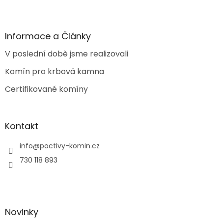
Z
á
p
a
Informace a Články
t
V poslední době jsme realizovali
í
Komín pro krbová kamna
Certifikované komíny
Kontakt
info
@
poctivy-komin.cz
730 118 893
Novinky