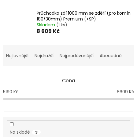
Průchodka zdí 1000 mm se zděří (pro komín
180/30mm) Premium (+SP)
Skladem
(1 ks)
8 609 Kč
Ř
a
Nejlevnější
Nejdražší
Nejprodávanější
Abecedně
z
e
n
Cena
í
p
5190
Kč
8609
Kč
r
o
d
u
k
t
Na skladě
3
ů