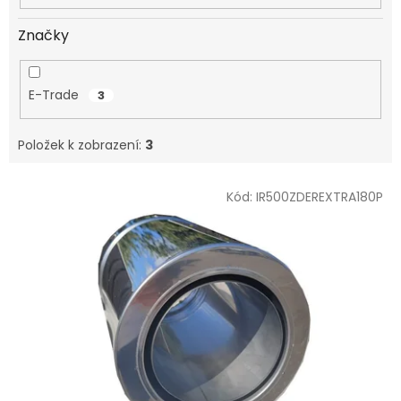
Značky
E-Trade
3
Položek k zobrazení:
3
V
Kód:
IR500ZDEREXTRA180P
ý
p
i
s
p
r
o
d
u
k