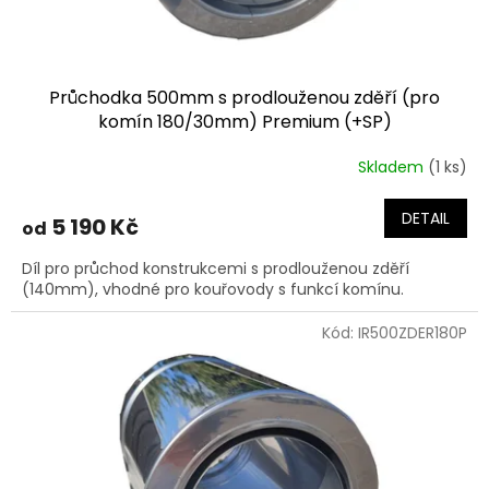
t
ů
Průchodka 500mm s prodlouženou zděří (pro
komín 180/30mm) Premium (+SP)
Skladem
(1 ks)
DETAIL
5 190 Kč
od
Díl pro průchod konstrukcemi s prodlouženou zděří
(140mm), vhodné pro kouřovody s funkcí komínu.
Kód:
IR500ZDER180P