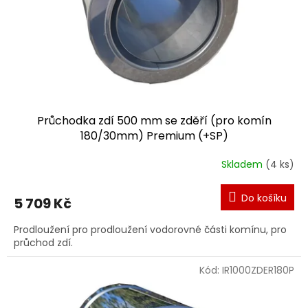
Průchodka zdí 500 mm se zděří (pro komín
180/30mm) Premium (+SP)
Skladem
(4 ks)
Do košíku
5 709 Kč
Prodloužení pro prodloužení vodorovné části komínu, pro
průchod zdí.
Kód:
IR1000ZDER180P