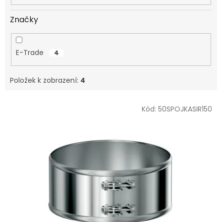
Značky
E-Trade
4
Položek k zobrazení:
4
V
Kód:
50SPOJKASIR150
ý
p
i
s
p
r
o
d
u
k