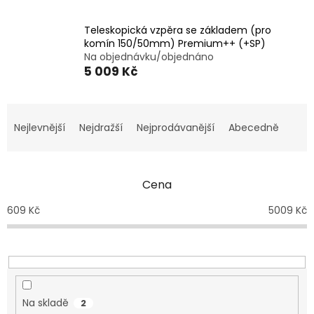
Teleskopická vzpěra se základem (pro
komín 150/50mm) Premium++ (+SP)
Na objednávku/objednáno
5 009 Kč
Ř
a
Nejlevnější
Nejdražší
Nejprodávanější
Abecedně
z
e
n
Cena
í
p
609
Kč
5009
Kč
r
o
d
u
k
t
Na skladě
2
ů