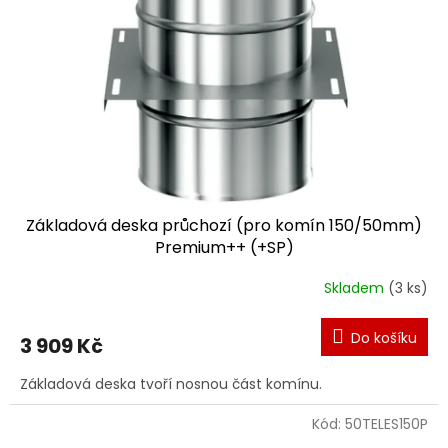
Základová deska průchozí (pro komín 150/50mm)
Premium++ (+SP)
Skladem
(3 ks)
Do košíku
3 909 Kč
Základová deska tvoří nosnou část komínu.
Kód:
50TELES150P