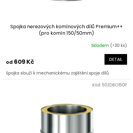
t
ů
Spojka nerezových komínových dílů Premium++
(pro komín 150/50mm)
Skladem
(>30 ks)
DETAIL
609 Kč
od
Spojka slouží k mechanickému zajištění spoje dílů.
Kód:
50ZDBO150P