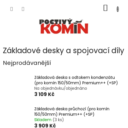
Přejít
NÁKUP
na
obsah
KOŠÍK
Základové desky a spojovací díly
Nejprodávanější
Základová deska s odtokem kondenzátu
(pro komín 150/50mm) Premium++ (+SP)
Na objednávku/objednáno
3 109 Kč
Základová deska průchozí (pro komín
150/50mm) Premium++ (+SP)
Skladem
(3 ks)
3 909 Kč