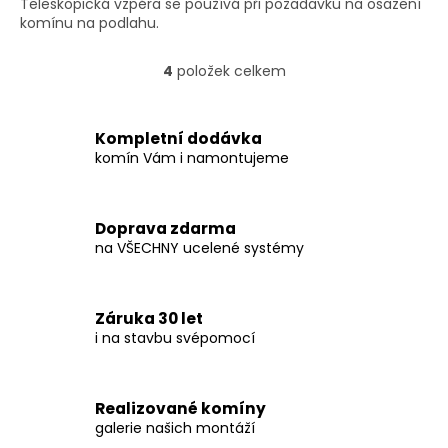
Teleskopická vzpěra se používá při požadavku na osazení
komínu na podlahu.
4
položek celkem
O
v
l
á
Kompletní dodávka
d
komín Vám i namontujeme
a
c
í
Doprava zdarma
p
na VŠECHNY ucelené systémy
r
v
k
y
Záruka 30 let
v
i na stavbu svépomocí
ý
p
i
s
Realizované komíny
u
galerie našich montáží