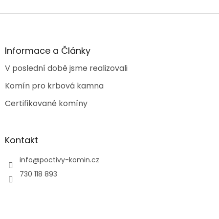
Z
á
p
a
Informace a Články
t
V poslední době jsme realizovali
í
Komín pro krbová kamna
Certifikované komíny
Kontakt
info
@
poctivy-komin.cz
730 118 893