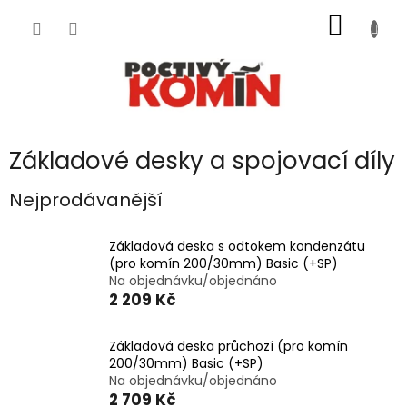
Přejít
NÁKUP
na
obsah
KOŠÍK
Základové desky a spojovací díly
Nejprodávanější
Základová deska s odtokem kondenzátu
(pro komín 200/30mm) Basic (+SP)
Na objednávku/objednáno
2 209 Kč
Základová deska průchozí (pro komín
200/30mm) Basic (+SP)
Na objednávku/objednáno
2 709 Kč