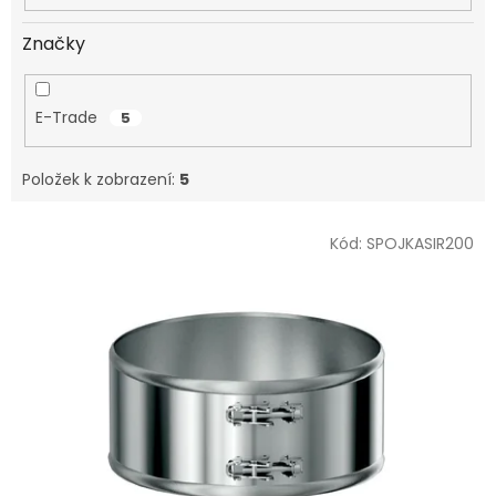
Značky
E-Trade
5
Položek k zobrazení:
5
V
Kód:
SPOJKASIR200
ý
p
i
s
p
r
o
d
u
k