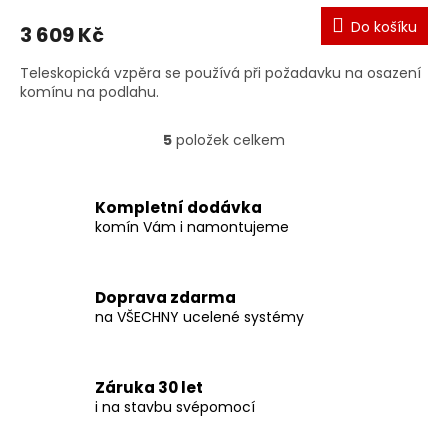
Do košíku
3 609 Kč
Teleskopická vzpěra se používá při požadavku na osazení
komínu na podlahu.
5
položek celkem
O
v
l
á
Kompletní dodávka
d
komín Vám i namontujeme
a
c
í
Doprava zdarma
p
na VŠECHNY ucelené systémy
r
v
k
y
Záruka 30 let
v
i na stavbu svépomocí
ý
p