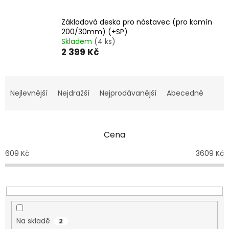
Základová deska pro nástavec (pro komín
200/30mm) (+SP)
Skladem
(4 ks)
2 399 Kč
Ř
a
Nejlevnější
Nejdražší
Nejprodávanější
Abecedně
z
e
n
Cena
í
p
609
Kč
3609
Kč
r
o
d
u
k
t
Na skladě
2
ů