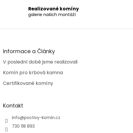
i
s
Realizované komíny
u
galerie našich montáží
Z
á
p
a
Informace a Články
t
V poslední době jsme realizovali
í
Komín pro krbová kamna
Certifikované komíny
Kontakt
info
@
poctivy-komin.cz
730 118 893