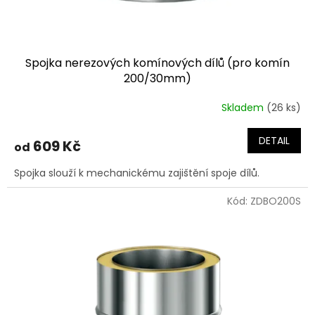
t
ů
Spojka nerezových komínových dílů (pro komín
200/30mm)
Skladem
(26 ks)
DETAIL
609 Kč
od
Spojka slouží k mechanickému zajištění spoje dílů.
Kód:
ZDBO200S