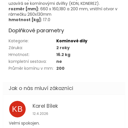
uzavírá se komínovými dvířky (KDN, KDNEREZ).
rozměr [mm]:
660 x 160,180 a 200 mm, vnitřní otvor v
rámečku 260x130mm
hmotnost [kg]:
17.0
Doplňkové parametry
Kategorie
:
Komínové díly
Záruka
:
2 roky
Hmotnost
:
16.2 kg
kompletní sestava
:
ne
Průměr komínu v mm
:
200
Karel Bílek
KB
Hodnocení obchodu je 5 z 5 hvězdiček.
12.4.2026
Velmi spokojen.