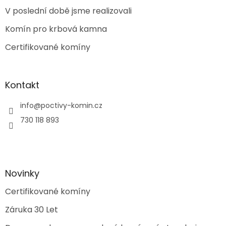
t
V poslední době jsme realizovali
í
Komín pro krbová kamna
Certifikované komíny
Kontakt
info
@
poctivy-komin.cz
730 118 893
Novinky
Certifikované komíny
Záruka 30 Let