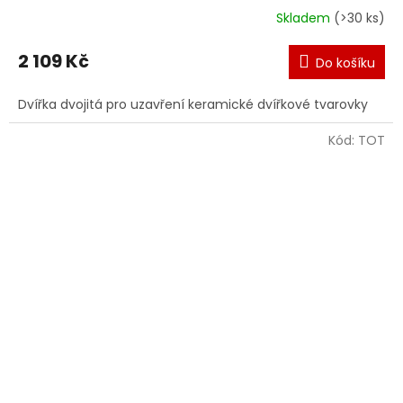
Skladem
(>30 ks)
Průměrné
hodnocení
produktu
2 109 Kč
Do košíku
je
5,0
Dvířka dvojitá pro uzavření keramické dvířkové tvarovky
z
5
hvězdiček.
Kód:
TOT