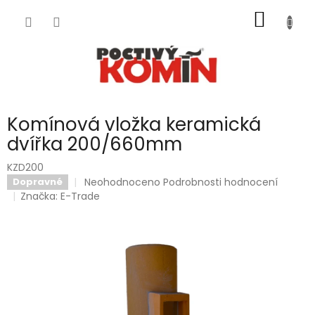
Přejít
NÁKUP
na
obsah
KOŠÍK
Komínová vložka keramická
dvířka 200/660mm
KZD200
Průměrné
Neohodnoceno
Podrobnosti hodnocení
Dopravné
hodnocení
Značka:
E-Trade
produktu
je
0,0
z
5
hvězdiček.