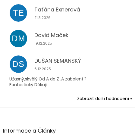
Taťána Exnerová
TE
Hodnocení obchodu je 5 z 5 hvězdiček.
21.3.2026
David Maček
DM
Hodnocení obchodu je 5 z 5 hvězdiček.
19.12.2025
DUŠAN SEMANSKÝ
DS
Hodnocení obchodu je 5 z 5 hvězdiček.
6.12.2025
Užasný,skvělý.Od A do Z .A zabalení ?
Fantastický.Děkuji
Zobrazit další hodnocení
Z
á
p
a
Informace a Články