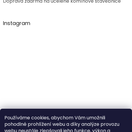
Doprava zdarma na ucelené komínové stavebnice
Instagram
Používáme cookies, abychom Vám umožnili
pohodlné prohlížení webu a díky analýze provozu
Sledovat na Instagramu
webu neustále zlepšovali jeho funkce, výkon a