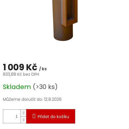
1 009 Kč
/ ks
833,88 Kč bez DPH
Měrná
Skladem
(>30 ks)
cena:
Můžeme doručit do:
12.8.2026
Přidat do košíku