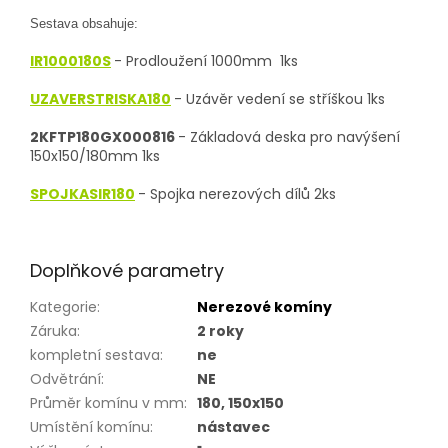
Sestava obsahuje:
IR1000180S
- Prodloužení 1000mm 1ks
UZAVERSTRISKA180
-
Uzávěr vedení se stříškou 1ks
2KFTP180GX000816
- Základová deska pro navýšení
150x150/180mm 1ks
SPOJKASIR180
- Spojka nerezových dílů 2ks
Doplňkové parametry
Kategorie
:
Nerezové komíny
Záruka
:
2 roky
kompletní sestava
:
ne
Odvětrání
:
NE
Průměr komínu v mm
:
180, 150x150
Umístění komínu
:
nástavec