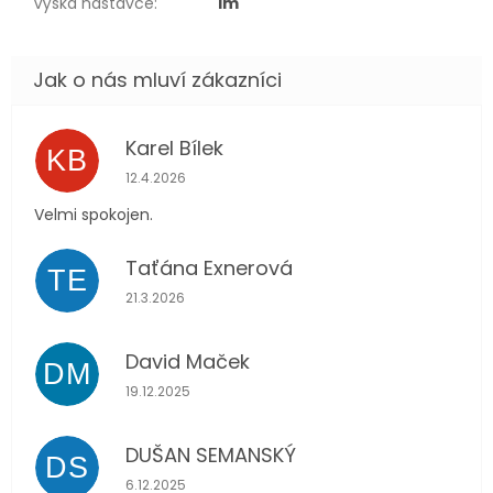
Výška nástavce
:
1m
Karel Bílek
KB
Hodnocení obchodu je 5 z 5 hvězdiček.
12.4.2026
Velmi spokojen.
Taťána Exnerová
TE
Hodnocení obchodu je 5 z 5 hvězdiček.
21.3.2026
David Maček
DM
Hodnocení obchodu je 5 z 5 hvězdiček.
19.12.2025
DUŠAN SEMANSKÝ
DS
Hodnocení obchodu je 5 z 5 hvězdiček.
6.12.2025