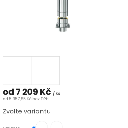
od
7 209 Kč
/ ks
od
5 957,85 Kč
bez DPH
Měrná
Zvolte variantu
cena: