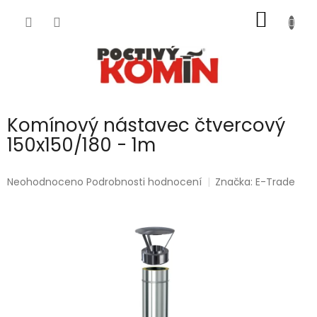
Přejít
NÁKUP
na
obsah
KOŠÍK
Komínový nástavec čtvercový
150x150/180 - 1m
Průměrné
Neohodnoceno
Podrobnosti hodnocení
Značka:
E-Trade
hodnocení
produktu
je
0,0
z
5
hvězdiček.