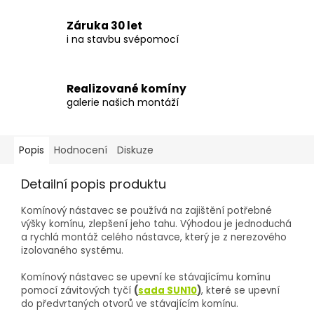
Záruka 30 let
i na stavbu svépomocí
Realizované komíny
galerie našich montáží
Popis
Hodnocení
Diskuze
Detailní popis produktu
Komínový nástavec se používá na zajištění potřebné
výšky komínu, zlepšení jeho tahu. Výhodou je jednoduchá
a rychlá montáž celého nástavce, který je z nerezového
izolovaného systému.
Komínový nástavec se upevní ke stávajícímu komínu
pomocí závitových tyčí
(
sada SUN10
)
, které se upevní
do předvrtaných otvorů ve stávajícím komínu.