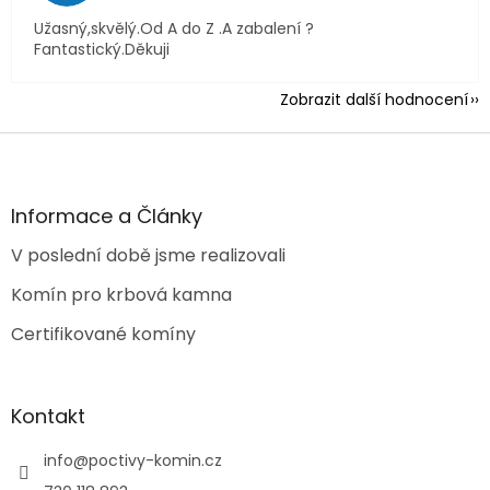
Užasný,skvělý.Od A do Z .A zabalení ?
Fantastický.Děkuji
Zobrazit další hodnocení
Z
á
p
a
Informace a Články
t
V poslední době jsme realizovali
í
Komín pro krbová kamna
Certifikované komíny
Kontakt
info
@
poctivy-komin.cz