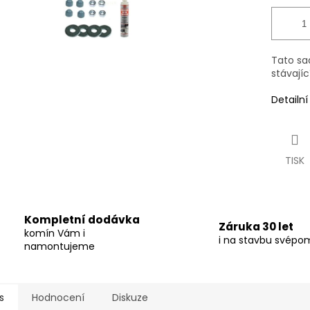
Tato sa
stávají
Detailn
TISK
Kompletní dodávka
Záruka 30 let
komín Vám i
i na stavbu svépo
namontujeme
s
Hodnocení
Diskuze