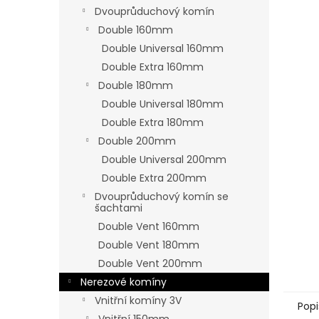
n
Dvouprůduchový komín
e
Double 160mm
l
Double Universal 160mm
Double Extra 160mm
Double 180mm
Double Universal 180mm
Double Extra 180mm
Double 200mm
Double Universal 200mm
Double Extra 200mm
Dvouprůduchový komín se
šachtami
Double Vent 160mm
Double Vent 180mm
Double Vent 200mm
Nerezové komíny
Vnitřní komíny 3V
Popi