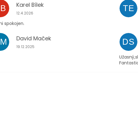
Karel Bílek
KB
TE
Hodnocení obchodu je 5 z 5 hvězdiček.
12.4.2026
i spokojen.
David Maček
DM
DS
Hodnocení obchodu je 5 z 5 hvězdiček.
19.12.2025
Užasný,s
Fantasti