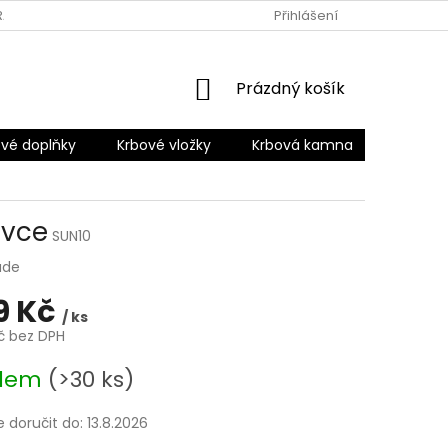
RANY OSOBNÍCH ÚDAJŮ
Přihlášení
NÁKUPNÍ
Prázdný košík
KOŠÍK
vé doplňky
Krbové vložky
Krbová kamna
Šamotov
avce
SUN10
ade
09 Kč
/ ks
Kč bez DPH
adem
(>30 ks)
doručit do:
13.8.2026