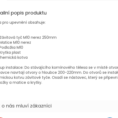
ailní popis produktu
a pro upevnění obsahuje:
 Závitová tyč M10 nerez 250mm
Matice M10 nerez
Podložka M10
Krytka plast
chemická kotva
up instalace: Do stávajícího komínového tělesa se v místě otvo
avce navrtají otvory o hloubce 200-220mm. Do otvorů se instalu
ickou kotvu závitové tyče. Osadí se nástavec, který se připev
ožky a matice a krytky.