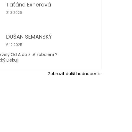
Taťána Exnerová
Hodnocení obchodu je 5 z 5 hvězdiček.
21.3.2026
DUŠAN SEMANSKÝ
Hodnocení obchodu je 5 z 5 hvězdiček.
6.12.2025
kvělý.Od A do Z .A zabalení ?
cký.Děkuji
Zobrazit další hodnocení