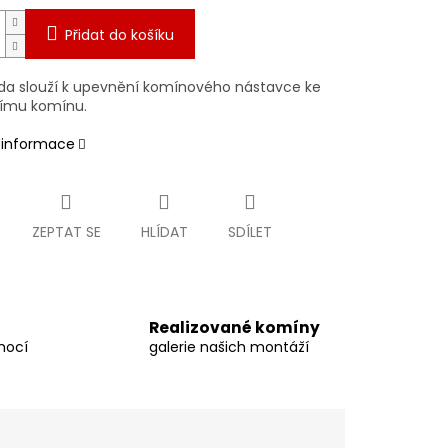
Přidat do košíku
da slouží k upevnění komínového nástavce ke
címu komínu.
í informace
ZEPTAT SE
HLÍDAT
SDÍLET
Realizované komíny
mocí
galerie našich montáží