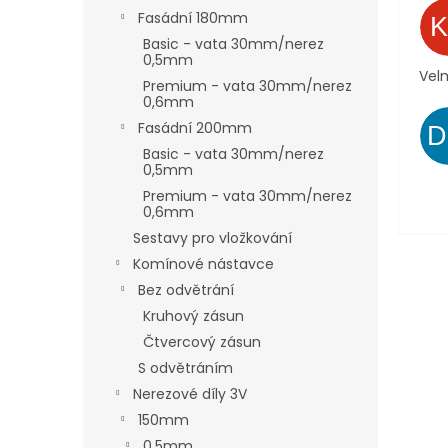
Fasádní 180mm
Basic - vata 30mm/nerez
0,5mm
Velm
Premium - vata 30mm/nerez
0,6mm
Fasádní 200mm
Basic - vata 30mm/nerez
0,5mm
Premium - vata 30mm/nerez
0,6mm
Sestavy pro vložkování
Komínové nástavce
Bez odvětrání
Kruhový zásun
Čtvercový zásun
S odvětráním
Nerezové díly 3V
150mm
0,5mm