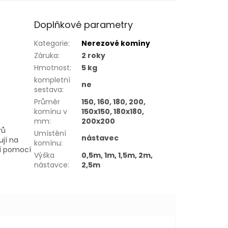
Doplňkové parametry
Kategorie
:
Nerezové komíny
Záruka
:
2 roky
Hmotnost
:
5 kg
kompletní
ne
sestava
:
Průměr
150, 160, 180, 200,
komínu v
150x150, 180x180,
mm
:
200x200
rů
Umístění
nástavec
jí na
komínu
:
ní pomocí
Výška
0,5m, 1m, 1,5m, 2m,
nástavce
:
2,5m