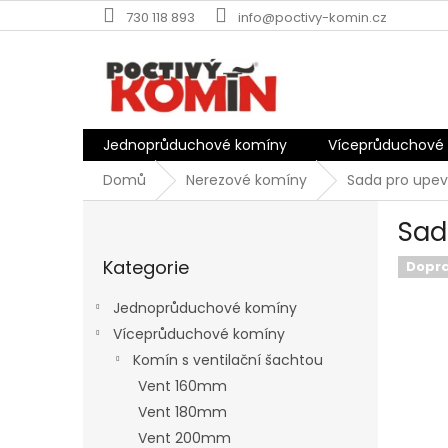
Přejít
730 118 893
info@poctivy-komin.cz
na
obsah
Jednoprůduchové komíny
Víceprůduchové
Domů
Nerezové komíny
Sada pro upe
P
Sad
o
Přeskočit
s
Kategorie
kategorie
Dopr
t
r
Jednoprůduchové komíny
a
Víceprůduchové komíny
n
Komín s ventilační šachtou
n
í
Vent 160mm
p
Vent 180mm
a
Vent 200mm