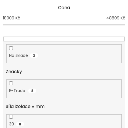
n
Cena
í
p
18909
Kč
48809
Kč
r
o
d
u
k
t
Na skladě
3
ů
Značky
E-Trade
8
Síla izolace v mm
30
8