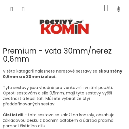
Přejít
NÁKUP
na
obsah
KOŠÍK
Premium - vata 30mm/nerez
0,6mm
V této kategorii naleznete nerezové sestavy se
sílou stěny
0,6mm a s 30mm izolací.
Tyto sestavy jsou vhodné pro venkovní i vnitřní použití.
Oproti sestavám o síle 0,5mm, mají tyto sestavy vyšší
životnost a lepší tah. Můžete vybírat ze čtyř
předdefinovaných sestav:
Čistící díl
- tato sestava se založí na konzoly, obsahuje
základovou desku z bočním odtokem a údržba probíhá
pomocí čistícího dílu