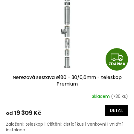
Z
ZDARMA
D
Nerezová sestava ø180 - 30/0,6mm - teleskop
A
Premium
R
Skladem
(>30 ks)
M
DETAIL
19 309 Kč
od
A
Založení: teleskop | Čištění: čistící kus | venkovní i vnitřní
instalace