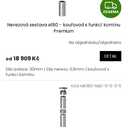
t
Z
ů
ZDARMA
D
Nerezová sestava ø180 - kouřovod s funkcí komínu
A
Premium
R
Na objednávku/objednáno
M
DETAIL
18 909 Kč
od
A
Síla izolace: 30mm | Síla nerezu: 0,6mm | kouřovod s
funkcí komínu
Kód:
MK180-NAD-0-6-3-5