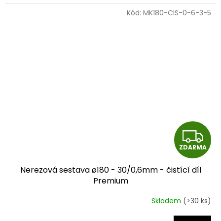
Kód:
MK180-CIS-0-6-3-5
Z
ZDARMA
D
Nerezová sestava ø180 - 30/0,6mm - čistící díl
A
Premium
R
Skladem
(>30 ks)
M