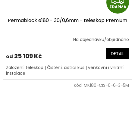
ZDARMA
D
Permablack ø180 - 30/0,6mm - teleskop Premium
A
R
Na objednávku/objednáno
M
DETAIL
25 109 Kč
od
A
Založení: teleskop | Čištění: čistící kus | venkovní i vnitřní
instalace
Kód:
MK180-CIS-0-6-3-5M