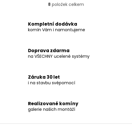
8
položek celkem
O
v
l
á
Kompletní dodávka
d
komín Vám i namontujeme
a
c
í
Doprava zdarma
p
na VŠECHNY ucelené systémy
r
v
k
y
Záruka 30 let
v
i na stavbu svépomocí
ý
p
i
s
Realizované komíny
u
galerie našich montáží
Z