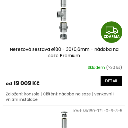
Z
ZDARMA
D
Nerezová sestava ø180 - 30/0,6mm - nádoba na
A
saze Premium
R
Skladem
(>30 ks)
M
DETAIL
19 009 Kč
od
A
Založení: konzole | Čištění: nádoba na saze | venkovní i
vnitřní instalace
Kód:
MK180-TEL-0-6-3-5