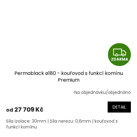
Z
ZDARMA
D
Permablack ø180 - kouřovod s funkcí komínu
A
Premium
R
Na objednávku/objednáno
M
DETAIL
27 709 Kč
od
A
Síla izolace: 30mm | Síla nerezu: 0,6mm | kouřovod s
funkcí komínu