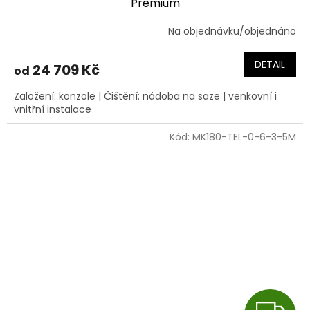
Premium
R
Na objednávku/objednáno
M
DETAIL
24 709 Kč
od
A
Založení: konzole | Čištění: nádoba na saze | venkovní i
vnitřní instalace
Kód:
MK180-TEL-0-6-3-5M
Z