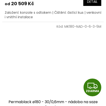
DETAIL
20 509 Kč
od
A
Založení: konzole s odtokem | Čištění: čistící kus | venkovní
i vnitřní instalace
Kód:
MK180-NAD-0-6-3-5M
Z
ZDARMA
D
Permablack ø180 - 30/0,6mm - nádoba na saze
A