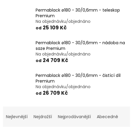
Permablack ø180 - 30/0,6mm - teleskop
Premium
Na objednávku/objednáno
25 109 Kč
od
Permablack ø180 - 30/0,6mm - nádoba na
saze Premium
Na objednávku/objednáno
24 709 Kč
od
Permablack ø180 - 30/0,6mm - čistící díl
Premium
Na objednávku/objednáno
26 709 Kč
od
Ř
a
Nejlevnější
Nejdražší
Nejprodávanější
Abecedně
z
e