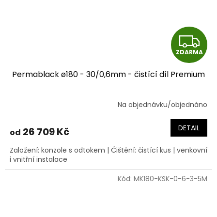
Z
ZDARMA
D
Permablack ø180 - 30/0,6mm - čistící díl Premium
A
R
Na objednávku/objednáno
M
DETAIL
26 709 Kč
od
A
Založení: konzole s odtokem | Čištění: čistící kus | venkovní
i vnitřní instalace
Kód:
MK180-KSK-0-6-3-5M