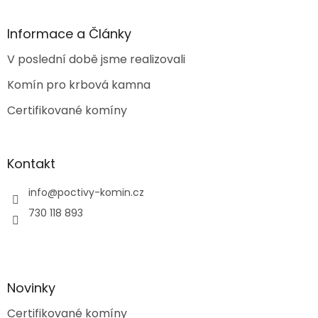
á
p
a
Informace a Články
t
V poslední době jsme realizovali
í
Komín pro krbová kamna
Certifikované komíny
Kontakt
info
@
poctivy-komin.cz
730 118 893
Novinky
Certifikované komíny