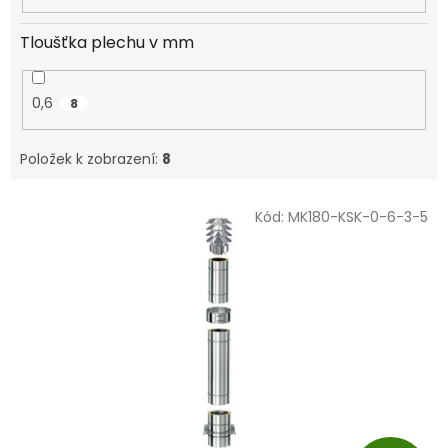
Tloušťka plechu v mm
0,6
8
Položek k zobrazení:
8
V
Kód:
MK180-KSK-0-6-3-5
ý
p
i
s
p
r
o
d
u
k