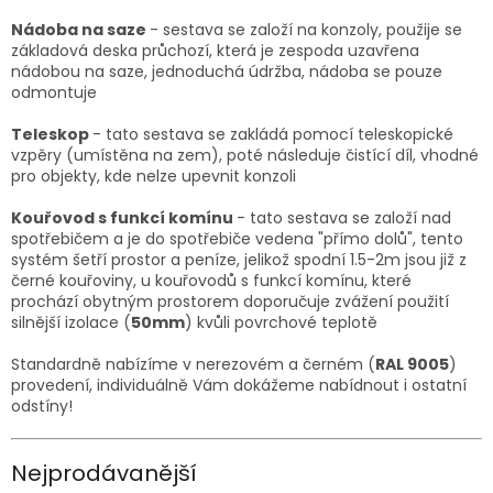
Nádoba na saze
- sestava se založí na konzoly, použije se
základová deska průchozí, která je zespoda uzavřena
nádobou na saze, jednoduchá údržba, nádoba se pouze
odmontuje
Teleskop
- tato sestava se zakládá pomocí teleskopické
vzpěry (umístěna na zem), poté následuje čistící díl, vhodné
pro objekty, kde nelze upevnit konzoli
Kouřovod s funkcí komínu
- tato sestava se založí nad
spotřebičem a je do spotřebiče vedena "přímo dolů", tento
systém šetří prostor a peníze, jelikož spodní 1.5-2m jsou již z
černé kouřoviny, u kouřovodů s funkcí komínu, které
prochází obytným prostorem doporučuje zvážení použití
silnější izolace (
50mm
) kvůli povrchové teplotě
Standardně nabízíme v nerezovém a černém (
RAL 9005
)
provedení, individuálně Vám dokážeme nabídnout i ostatní
odstíny!
Nejprodávanější