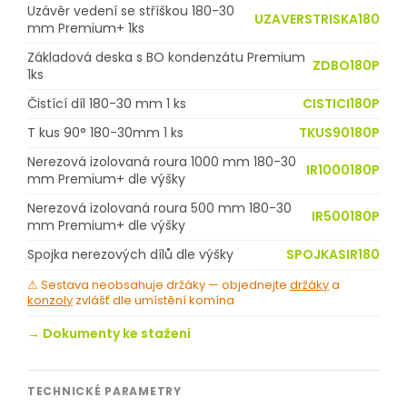
Uzávěr vedení se stříškou 180-30
UZAVERSTRISKA180
mm Premium+ 1ks
Základová deska s BO kondenzátu Premium
ZDBO180P
1ks
Čistící díl 180-30 mm 1 ks
CISTICI180P
T kus 90° 180-30mm 1 ks
TKUS90180P
Nerezová izolovaná roura 1000 mm 180-30
IR1000180P
mm Premium+ dle výšky
Nerezová izolovaná roura 500 mm 180-30
IR500180P
mm Premium+ dle výšky
Spojka nerezových dílů dle výšky
SPOJKASIR180
⚠ Sestava neobsahuje držáky — objednejte
držáky
a
konzoly
zvlášť dle umístění komína
→ Dokumenty ke stažení
TECHNICKÉ PARAMETRY