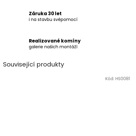
Záruka 30 let
i na stavbu svépomocí
Realizované komíny
galerie našich montáží
Související produkty
Kód:
HS0081