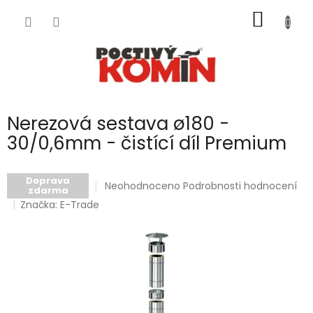
Přejít
NÁKUP
na
obsah
KOŠÍK
Nerezová sestava ø180 -
30/0,6mm - čistící díl Premium
Doprava
Průměrné
Neohodnoceno
Podrobnosti hodnocení
zdarma
hodnocení
Značka:
E-Trade
produktu
je
0,0
z
5
hvězdiček.