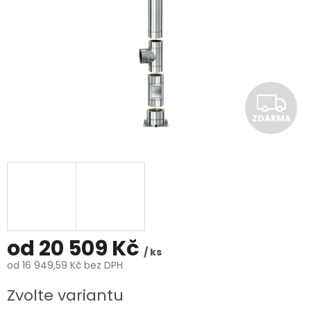
Z
ZDARMA
D
A
R
M
A
od
20 509 Kč
/ ks
od
16 949,59 Kč
bez DPH
Měrná
Zvolte variantu
cena: