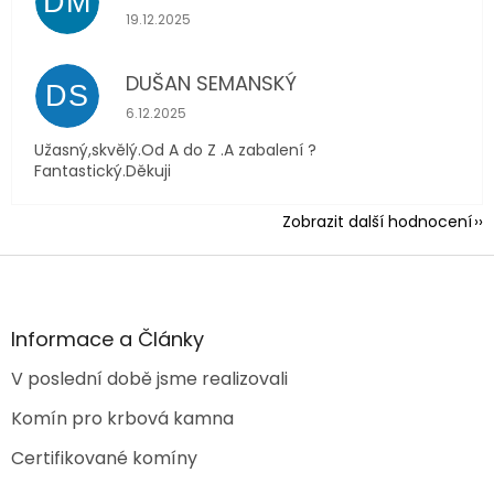
DM
Hodnocení obchodu je 5 z 5 hvězdiček.
19.12.2025
DUŠAN SEMANSKÝ
DS
Hodnocení obchodu je 5 z 5 hvězdiček.
6.12.2025
Užasný,skvělý.Od A do Z .A zabalení ?
Fantastický.Děkuji
Zobrazit další hodnocení
Z
á
p
a
Informace a Články
t
V poslední době jsme realizovali
í
Komín pro krbová kamna
Certifikované komíny