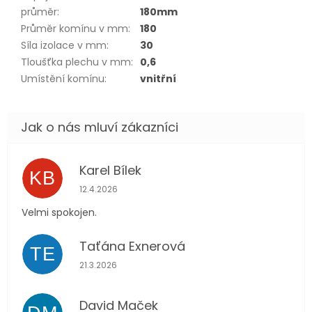
průměr
:
180mm
Průměr komínu v mm
:
180
Síla izolace v mm
:
30
Tloušťka plechu v mm
:
0,6
Umístění komínu
:
vnitřní
Karel Bílek
KB
Hodnocení obchodu je 5 z 5 hvězdiček.
12.4.2026
Velmi spokojen.
Taťána Exnerová
TE
Hodnocení obchodu je 5 z 5 hvězdiček.
21.3.2026
David Maček