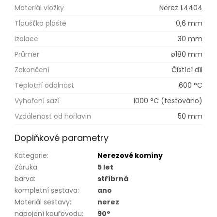
Materiál vložky
Nerez 1.4404
Tloušťka pláště
0,6 mm
Izolace
30 mm
Průměr
ø180 mm
Zakončení
Čistící díl
Teplotní odolnost
600 °C
Vyhoření sazí
1000 °C (testováno)
Vzdálenost od hořlavin
50 mm
Doplňkové parametry
Kategorie
:
Nerezové komíny
Záruka
:
5 let
barva
:
stříbrná
kompletní sestava
:
ano
Materiál sestavy:
:
nerez
napojení kouřovodu
:
90°