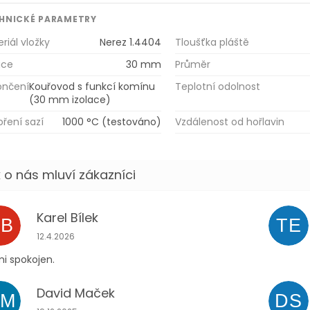
HNICKÉ PARAMETRY
riál vložky
Nerez 1.4404
Tloušťka pláště
ace
30 mm
Průměr
ončení
Kouřovod s funkcí komínu
Teplotní odolnost
(30 mm izolace)
ření sazí
1000 °C (testováno)
Vzdálenost od hořlavin
Karel Bílek
KB
TE
Hodnocení obchodu je 5 z 5 hvězdiček.
12.4.2026
i spokojen.
David Maček
DM
DS
Hodnocení obchodu je 5 z 5 hvězdiček.