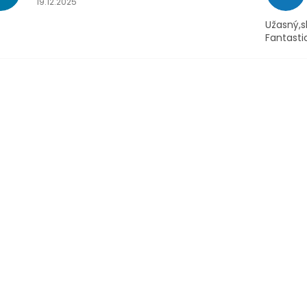
19.12.2025
Užasný,s
Fantasti