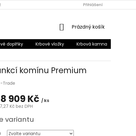
RANY OSOBNÍCH ÚDAJŮ
Přihlášení
NÁKUPNÍ
Prázdný košík
KOŠÍK
vé doplňky
Krbové vložky
Krbová kamna
Šamotov
funkcí komínu Premium
E-Trade
18 909 Kč
/ ks
7,27 Kč
bez DPH
e variantu
a