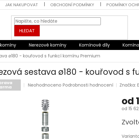
JAK NAKUPOVAT
OBCHODNÍ PODMÍNKY
PODMÍNKY OCH
HLEDAT
 komíny
Nerezové komíny
Komínové díly
Komíno
ava ø180 - kouřovod s funkcí komínu Premium
ezová sestava ø180 - kouřovod s 
prava
Průměrné
Neohodnoceno
Podrobnosti hodnocení
Značka:
arma
hodnocení
produktu
od
je
0,0
od
15 62
z
Měrná
5
Zvolt
cena:
hvězdiček.
Variant