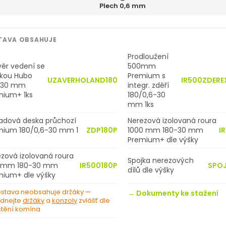
Plech 0,6 mm
TAVA OBSAHUJE
Prodloužení
ěr vedení se
500mm
škou Hubo
Premium s
UZAVERHOLAND180
IR500ZDERE
-30 mm
integr. zděří
mium+ 1ks
180/0,6-30
mm 1ks
ladová deska průchozí
Nerezová izolovaná roura
mium 180/0,6-30 mm 1
ZDP180P
1000 mm 180-30 mm
I
Premium+ dle výšky
zová izolovaná roura
Spojka nerezových
 mm 180-30 mm
IR500180P
SPOJ
dílů dle výšky
mium+ dle výšky
stava neobsahuje držáky —
→ Dokumenty ke stažení
dnejte
držáky
a
konzoly
zvlášť dle
tění komína