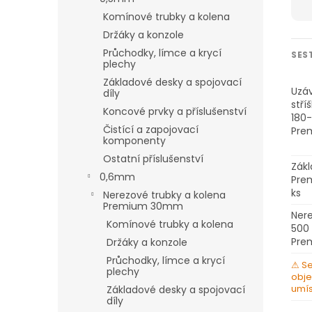
Komínové trubky a kolena
Držáky a konzole
Průchodky, límce a krycí
SES
plechy
Základové desky a spojovací
Uzáv
díly
stří
Koncové prvky a příslušenství
180
Čistící a zapojovací
Pre
komponenty
Ostatní příslušenství
Zák
0,6mm
Pre
ks
Nerezové trubky a kolena
Premium 30mm
Nere
Komínové trubky a kolena
500
Pre
Držáky a konzole
Průchodky, límce a krycí
⚠ Se
plechy
obje
umís
Základové desky a spojovací
díly