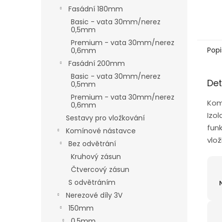
Fasádní 180mm
Basic - vata 30mm/nerez
0,5mm
Premium - vata 30mm/nerez
Popi
0,6mm
Fasádní 200mm
Basic - vata 30mm/nerez
Det
0,5mm
Premium - vata 30mm/nerez
Kom
0,6mm
Izo
Sestavy pro vložkování
funk
Komínové nástavce
vlož
Bez odvětrání
Kruhový zásun
Čtvercový zásun
S odvětráním
Nerezové díly 3V
150mm
0,5mm