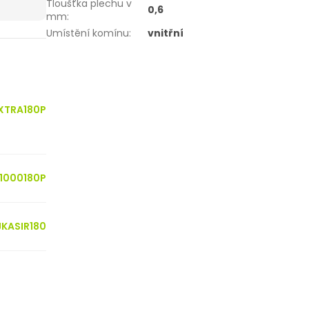
Tloušťka plechu v
0,6
mm
:
Umístění komínu
:
vnitřní
XTRA180P
R1000180P
KASIR180