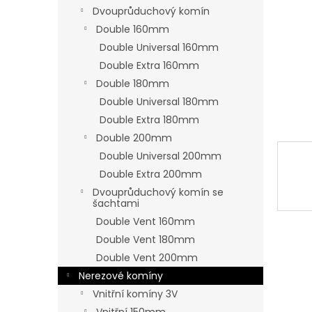
n
Dvouprůduchový komín
e
Double 160mm
l
Double Universal 160mm
Double Extra 160mm
Double 180mm
Double Universal 180mm
Double Extra 180mm
Double 200mm
Double Universal 200mm
Double Extra 200mm
Dvouprůduchový komín se
šachtami
Double Vent 160mm
Double Vent 180mm
Double Vent 200mm
Nerezové komíny
Vnitřní komíny 3V