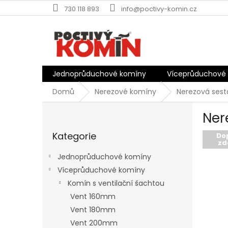
Přejít
730 118 893
info@poctivy-komin.cz
na
obsah
Jednoprůduchové komíny
Víceprůduchové
Domů
Nerezové komíny
Nerezová sest
P
Ner
o
Přeskočit
s
Kategorie
kategorie
Do
t
zd
r
Jednoprůduchové komíny
a
Víceprůduchové komíny
n
Komín s ventilační šachtou
n
í
Vent 160mm
p
Vent 180mm
a
Vent 200mm