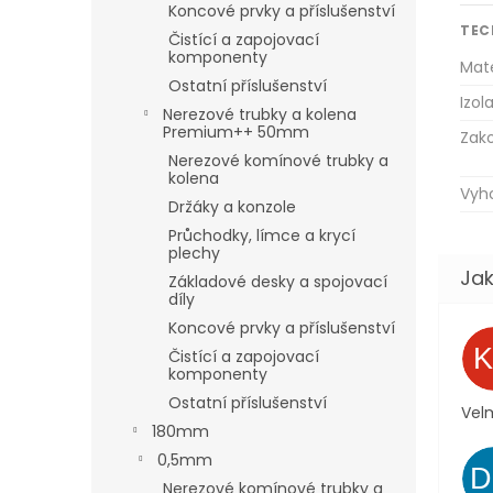
Koncové prvky a příslušenství
TEC
Čistící a zapojovací
komponenty
Mate
Ostatní příslušenství
Izol
Nerezové trubky a kolena
Premium++ 50mm
Zak
Nerezové komínové trubky a
kolena
Vyho
Držáky a konzole
Průchodky, límce a krycí
plechy
Základové desky a spojovací
díly
Koncové prvky a příslušenství
Čistící a zapojovací
komponenty
Ostatní příslušenství
Velm
180mm
0,5mm
Nerezové komínové trubky a