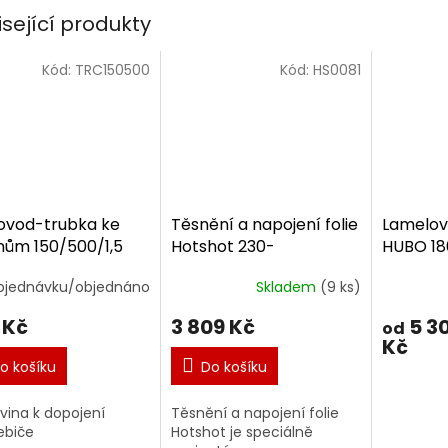
A
isející produkty
Kód:
TRC150500
Kód:
HS0081
ovod-trubka ke
Těsnění a napojení folie
Lamelov
ům 150/500/1,5
Hotshot 230-
HUBO 18
250mm/0-30°
bjednávku/objednáno
Skladem
(9 ks)
 Kč
3 809 Kč
5 3
od
Kč
o košíku
Do košíku
vina k dopojení
Těsnění a napojení folie
ebiče
Hotshot je speciálně