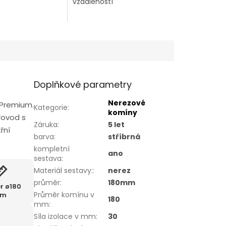
vzdáleností
Doplňkové parametry
Nerezové
 Premium.
Kategorie
:
komíny
řovod s
Záruka
:
5 let
řní
barva
:
stříbrná
kompletní
ano
sestava
:
Materiál sestavy:
:
nerez
průměr
:
180mm
r ø180
Průměr komínu v
m
180
mm
:
Síla izolace v mm
:
30