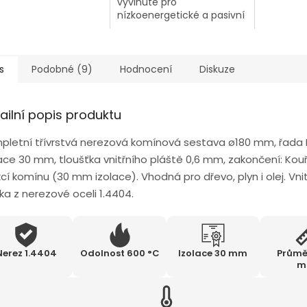
vyvinuté pro
nízkoenergetické a pasivní
domy
s
Podobné (9)
Hodnocení
Diskuze
ailní popis produktu
pletní třívrstvá nerezová komínová sestava ø180 mm, řada
lace 30 mm, tloušťka vnitřního pláště 0,6 mm, zakončení: Kou
cí komínu (30 mm izolace). Vhodná pro dřevo, plyn i olej. Vnit
ka z nerezové oceli 1.4404.
Nerez 1.4404
Odolnost 600 °C
Izolace 30 mm
Průmě
m