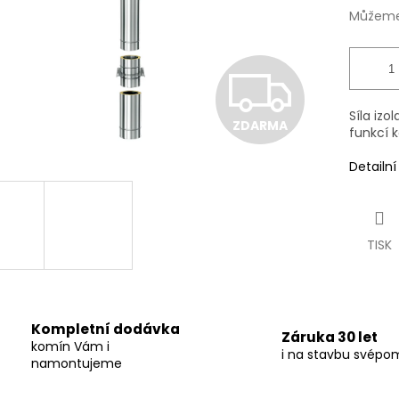
Můžeme 
Z
Síla izo
ZDARMA
D
funkcí 
Detailn
A
TISK
R
M
Kompletní dodávka
Záruka 30 let
komín Vám i
i na stavbu svépo
namontujeme