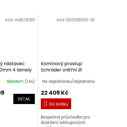
Kód:
HUBO1E180
Kód:
S021318006-25
ý nástavec
Komínový prostup
0mm 4 lamely
Schräder vnitřní Ø
230/960 mm
Skladem
(1 ks)
Na objednávku/objednáno
09
22 409 Kč
DETAIL
Do košíku
Bezpečná průchodka pro
dodržení odstupových