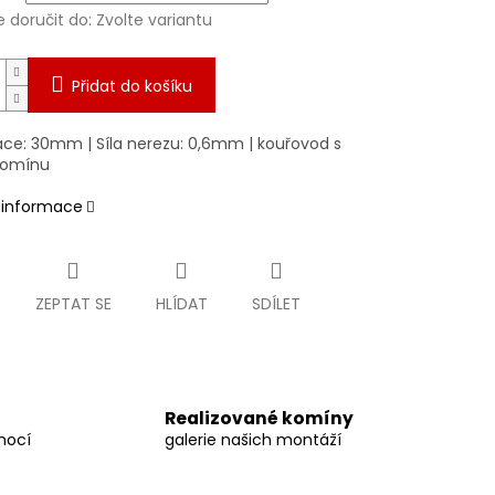
doručit do:
Zvolte variantu
Přidat do košíku
lace: 30mm | Síla nerezu: 0,6mm | kouřovod s
komínu
í informace
ZEPTAT SE
HLÍDAT
SDÍLET
Realizované komíny
mocí
galerie našich montáží