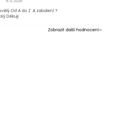
6.12.2025
kvělý.Od A do Z .A zabalení ?
cký.Děkuji
Zobrazit další hodnocení