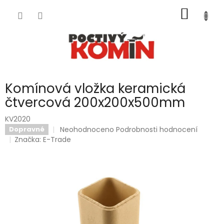
Přejít
NÁKUP
na
obsah
KOŠÍK
Komínová vložka keramická
čtvercová 200x200x500mm
KV2020
Průměrné
Neohodnoceno
Podrobnosti hodnocení
Dopravné
hodnocení
Značka:
E-Trade
produktu
je
0,0
z
5
hvězdiček.