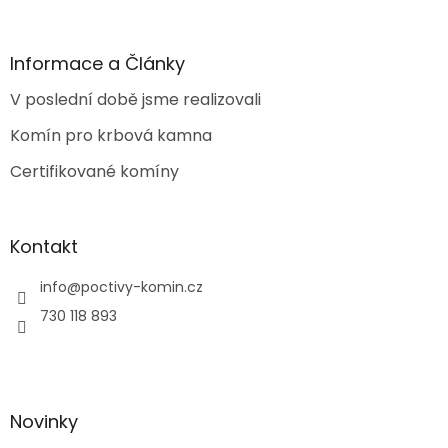
á
p
a
Informace a Články
t
V poslední době jsme realizovali
í
Komín pro krbová kamna
Certifikované komíny
Kontakt
info
@
poctivy-komin.cz
730 118 893
Novinky