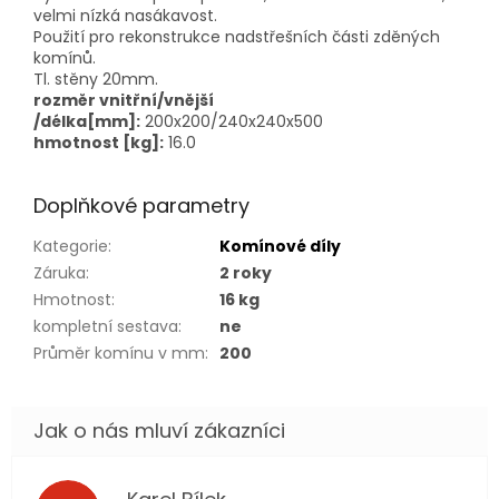
velmi nízká nasákavost.
Použití pro rekonstrukce nadstřešních části zděných
komínů.
Tl. stěny 20mm.
rozměr vnitřní/vnější
/délka[mm]:
200x200/240x240x500
hmotnost [kg]:
16.0
Doplňkové parametry
Kategorie
:
Komínové díly
Záruka
:
2 roky
Hmotnost
:
16 kg
kompletní sestava
:
ne
Průměr komínu v mm
:
200