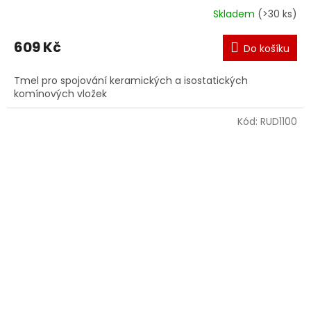
Skladem
(>30 ks)
609 Kč
Do košíku
Tmel pro spojování keramických a isostatických
komínových vložek
Kód:
RUD1100