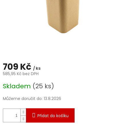
709 Kč
/ ks
585,95 Kč bez DPH
Měrná
Skladem
(25 ks)
cena:
Můžeme doručit do:
13.8.2026
Přidat do košíku