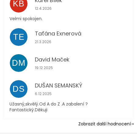
Karel Bílek
KB
Hodnocení obchodu je 5 z 5 hvězdiček.
12.4.2026
Velmi spokojen.
Taťána Exnerová
TE
Hodnocení obchodu je 5 z 5 hvězdiček.
21.3.2026
David Maček
DM
Hodnocení obchodu je 5 z 5 hvězdiček.
19.12.2025
DUŠAN SEMANSKÝ
DS
Hodnocení obchodu je 5 z 5 hvězdiček.
6.12.2025
Užasný,skvělý.Od A do Z .A zabalení ?
Fantastický.Děkuji
Zobrazit další hodnocení
Z