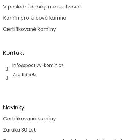
t
V poslední době jsme realizovali
í
Komín pro krbová kamna
Certifikované komíny
Kontakt
info
@
poctivy-komin.cz
730 118 893
Novinky
Certifikované komíny
Záruka 30 Let