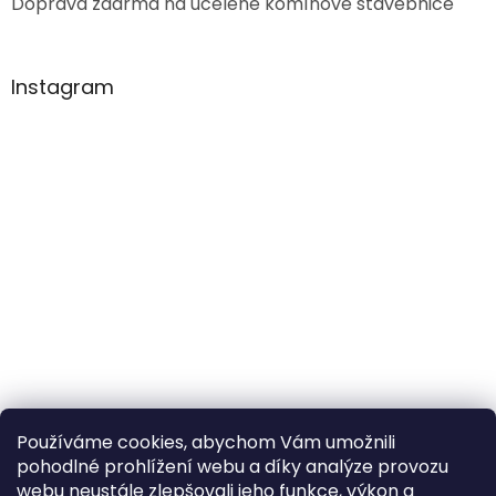
Doprava zdarma na ucelené komínové stavebnice
Instagram
Používáme cookies, abychom Vám umožnili
pohodlné prohlížení webu a díky analýze provozu
Sledovat na Instagramu
webu neustále zlepšovali jeho funkce, výkon a