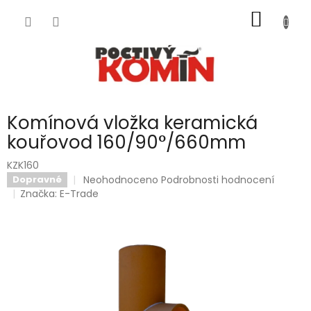
Přejít
NÁKUP
na
obsah
KOŠÍK
Komínová vložka keramická
kouřovod 160/90°/660mm
KZK160
Průměrné
Neohodnoceno
Podrobnosti hodnocení
Dopravné
hodnocení
Značka:
E-Trade
produktu
je
0,0
z
5
hvězdiček.