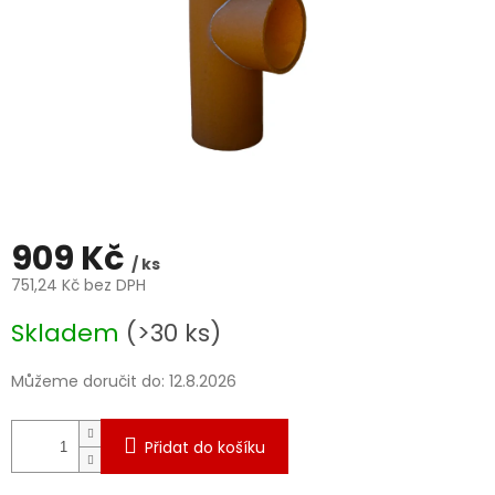
909 Kč
/ ks
751,24 Kč bez DPH
Měrná
Skladem
(>30 ks)
cena:
Můžeme doručit do:
12.8.2026
Přidat do košíku