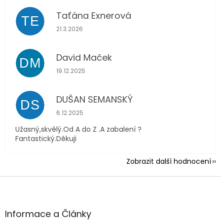
Taťána Exnerová
TE
Hodnocení obchodu je 5 z 5 hvězdiček.
21.3.2026
David Maček
DM
Hodnocení obchodu je 5 z 5 hvězdiček.
19.12.2025
DUŠAN SEMANSKÝ
DS
Hodnocení obchodu je 5 z 5 hvězdiček.
6.12.2025
Užasný,skvělý.Od A do Z .A zabalení ?
Fantastický.Děkuji
Zobrazit další hodnocení
Z
á
p
a
Informace a Články