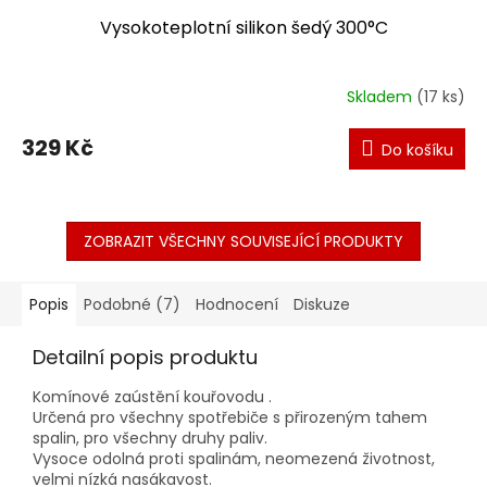
Vysokoteplotní silikon šedý 300°C
Skladem
(17 ks)
329 Kč
Do košíku
ZOBRAZIT VŠECHNY SOUVISEJÍCÍ PRODUKTY
Popis
Podobné (7)
Hodnocení
Diskuze
Detailní popis produktu
Komínové zaústění kouřovodu .
Určená pro všechny spotřebiče s přirozeným tahem
spalin, pro všechny druhy paliv.
Vysoce odolná proti spalinám, neomezená životnost,
velmi nízká nasákavost.