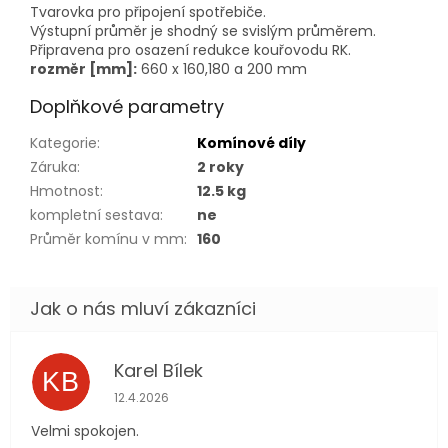
Tvarovka pro připojení spotřebiče.
Výstupní průměr je shodný se svislým průměrem.
Připravena pro osazení redukce kouřovodu RK.
rozměr [mm]:
660 x 160,180 a 200 mm
Doplňkové parametry
Kategorie
:
Komínové díly
Záruka
:
2 roky
Hmotnost
:
12.5 kg
kompletní sestava
:
ne
Průměr komínu v mm
:
160
Karel Bílek
KB
Hodnocení obchodu je 5 z 5 hvězdiček.
12.4.2026
Velmi spokojen.