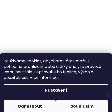
Používáme cookies, abychom Vám umožnili
pohodlné prohlížení webu a díky analýze provozu
Sledovat na Instagramu
webu neustále zlepšovali jeho funkce, výkon a
použitelnost.
Více informací
Vytvořil Shoptet
Nastavení
Copyright 2026
Poctivý komín
. Všechna práva
Odmítnout
Souhlasím
vyhrazena.
Upravit nastavení cookies