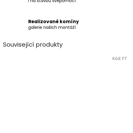
i na stavbu svépomocí
Realizované komíny
galerie našich montáží
Související produkty
Kód:
FT