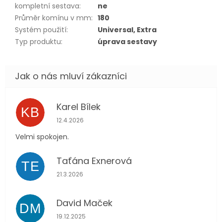
kompletní sestava
:
ne
Průměr komínu v mm
:
180
Systém použití
:
Universal, Extra
Typ produktu
:
úprava sestavy
Karel Bílek
KB
Hodnocení obchodu je 5 z 5 hvězdiček.
12.4.2026
Velmi spokojen.
Taťána Exnerová
TE
Hodnocení obchodu je 5 z 5 hvězdiček.
21.3.2026
David Maček
DM
Hodnocení obchodu je 5 z 5 hvězdiček.
19.12.2025