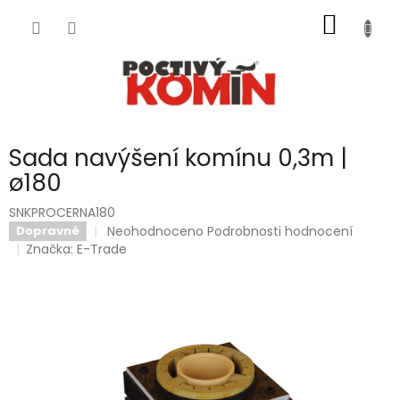
Přejít
NÁKUP
na
obsah
KOŠÍK
Sada navýšení komínu 0,3m |
ø180
SNKPROCERNA180
Průměrné
Neohodnoceno
Podrobnosti hodnocení
Dopravné
hodnocení
Značka:
E-Trade
produktu
je
0,0
z
5
hvězdiček.