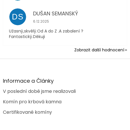
DUŠAN SEMANSKÝ
DS
Hodnocení obchodu je 5 z 5 hvězdiček.
6.12.2025
Užasný,skvělý.Od A do Z .A zabalení ?
Fantastický.Děkuji
Zobrazit další hodnocení
Z
á
p
a
Informace a Články
t
V poslední době jsme realizovali
í
Komín pro krbová kamna
Certifikované komíny