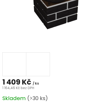
1 409 Kč
/ ks
1 164,46 Kč bez DPH
Měrná
Skladem
(>30 ks)
cena: