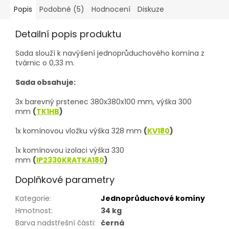
Popis
Podobné (5)
Hodnocení
Diskuze
Detailní popis produktu
Sada slouží k navýšení jednoprůduchového komína z
tvárnic o 0,33 m.
Sada obsahuje:
3x barevný prstenec 380x380x100 mm, výška 300
mm
(
TK1HB
)
1x komínovou vložku výška 328 mm
(
KV180
)
1x komínovou izolaci výška 330
mm
(
IP2330KRATKA180
)
Doplňkové parametry
Kategorie
:
Jednoprůduchové komíny
Hmotnost
:
34 kg
Barva nadstřešní části
:
černá