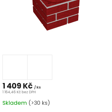
1 409 Kč
/ ks
1 164,46 Kč bez DPH
Měrná
Skladem
(>30 ks)
cena: