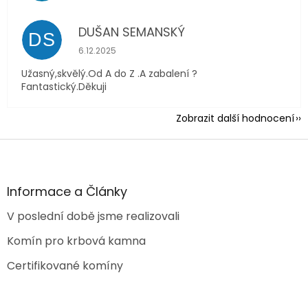
DUŠAN SEMANSKÝ
DS
Hodnocení obchodu je 5 z 5 hvězdiček.
6.12.2025
Užasný,skvělý.Od A do Z .A zabalení ?
Fantastický.Děkuji
Zobrazit další hodnocení
Z
á
p
a
Informace a Články
t
V poslední době jsme realizovali
í
Komín pro krbová kamna
Certifikované komíny