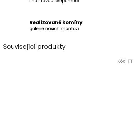
i na stavbu svépomocí
Realizované komíny
galerie našich montáží
Související produkty
Kód:
FT