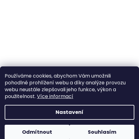
Používáme cookies, abychom Vám umožnili
pohodlné prohlížení webu a díky analýze provozu
Sledovat na Instagramu
webu neustále zlepšovali jeho funkce, výkon a
použitelnost.
Více informací
Vytvořil Shoptet
Nastavení
Copyright 2026
Poctivý komín
. Všechna práva
Odmítnout
Souhlasím
vyhrazena.
Upravit nastavení cookies