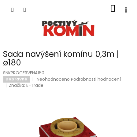
Přejít
NÁKUP
na
obsah
KOŠÍK
Sada navýšení komínu 0,3m |
ø180
SNKPROCERVENA180
Průměrné
Neohodnoceno
Podrobnosti hodnocení
Dopravné
hodnocení
Značka:
E-Trade
produktu
je
0,0
z
5
hvězdiček.