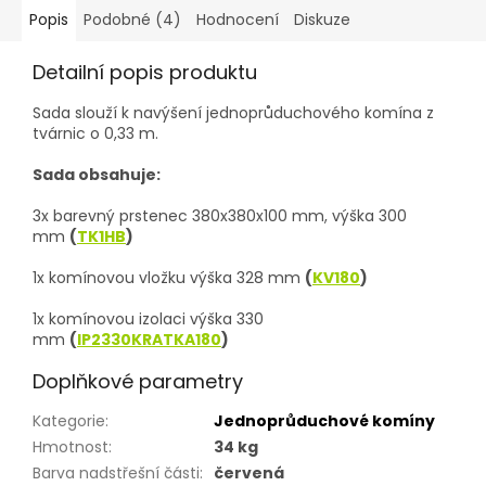
Popis
Podobné (4)
Hodnocení
Diskuze
Detailní popis produktu
Sada slouží k navýšení jednoprůduchového komína z
tvárnic o 0,33 m.
Sada obsahuje:
3x barevný prstenec 380x380x100 mm, výška 300
mm
(
TK1HB
)
1x komínovou vložku výška 328 mm
(
KV180
)
1x komínovou izolaci výška 330
mm
(
IP2330KRATKA180
)
Doplňkové parametry
Kategorie
:
Jednoprůduchové komíny
Hmotnost
:
34 kg
Barva nadstřešní části
:
červená