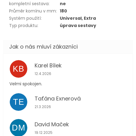
kompletní sestava
:
ne
Průměr komínu v mm
:
180
Systém použití
:
Universal, Extra
Typ produktu
:
úprava sestavy
Karel Bílek
KB
Hodnocení obchodu je 5 z 5 hvězdiček.
12.4.2026
Velmi spokojen.
Taťána Exnerová
TE
Hodnocení obchodu je 5 z 5 hvězdiček.
21.3.2026
David Maček
DM
Hodnocení obchodu je 5 z 5 hvězdiček.
19.12.2025