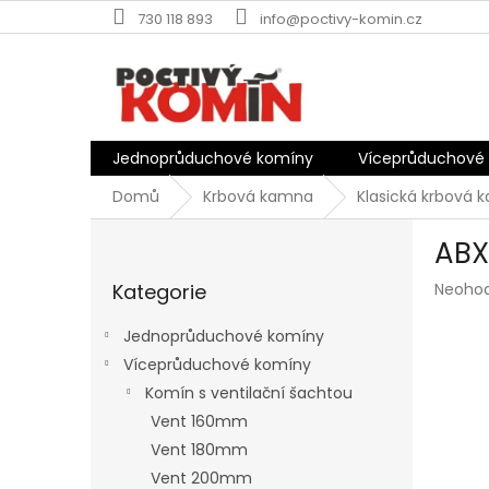
Přejít
730 118 893
info@poctivy-komin.cz
na
obsah
Jednoprůduchové komíny
Víceprůduchové
Domů
Krbová kamna
Klasická krbová
P
ABX
o
Přeskočit
s
Průmě
Kategorie
Neoho
kategorie
t
hodnoc
r
produk
Jednoprůduchové komíny
a
je
Víceprůduchové komíny
n
0,0
z
Komín s ventilační šachtou
n
5
í
Vent 160mm
hvězdič
p
Vent 180mm
a
Vent 200mm