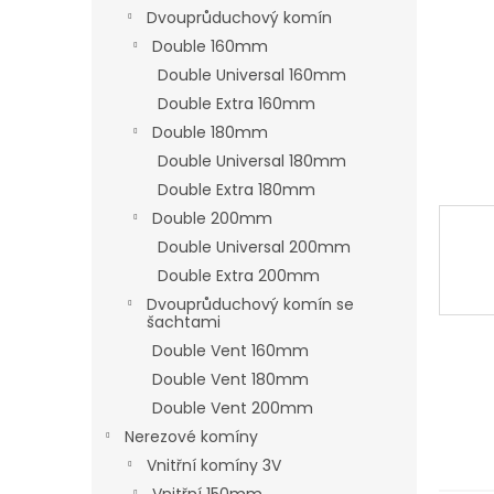
n
Dvouprůduchový komín
e
Double 160mm
l
Double Universal 160mm
Double Extra 160mm
Double 180mm
Double Universal 180mm
Double Extra 180mm
Double 200mm
Double Universal 200mm
Double Extra 200mm
Dvouprůduchový komín se
šachtami
Double Vent 160mm
Double Vent 180mm
Double Vent 200mm
Nerezové komíny
Vnitřní komíny 3V