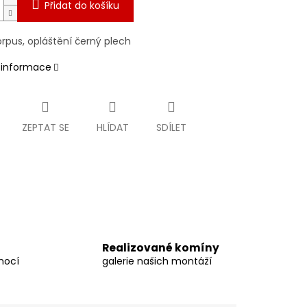
Přidat do košíku
rpus, opláštění černý plech
í informace
ZEPTAT SE
HLÍDAT
SDÍLET
Realizované komíny
mocí
galerie našich montáží