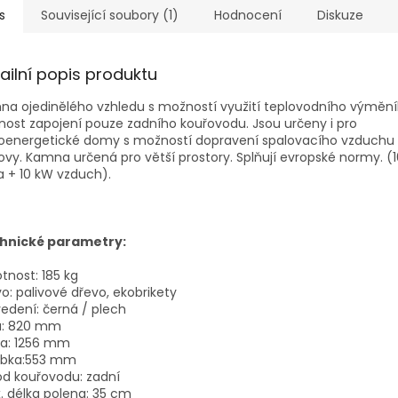
s
Související soubory (1)
Hodnocení
Diskuze
ailní popis produktu
a ojedinělého vzhledu s možností využití teplovodního výmění
ost zapojení pouze zadního kouřovodu. Jsou určeny i pro
koenergetické domy s možností dopravení spalovacího vzduchu 
vy. Kamna určená pro větší prostory. Splňují evropské normy. (
 + 10 kW vzduch).
hnické parametry:
tnost:
18
5 kg
vo:
palivové dřevo, ekobrikety
edení:
černá / plech
:
820 mm
a:
1256 mm
ubka:553 mm
od kouřovodu:
zadní
 délka polena:
35 cm