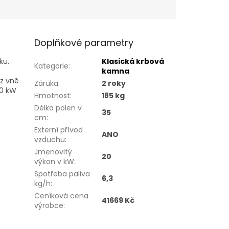
Doplňkové parametry
ku.
Klasická krbová
Kategorie
:
kamna
z vně
Záruka
:
2 roky
10 kW
Hmotnost
:
185 kg
Délka polen v
35
cm
:
Externí přívod
ANO
vzduchu
:
Jmenovitý
20
výkon v kW
:
Spotřeba paliva
6,3
kg/h
:
Ceníková cena
41669 Kč
výrobce
: