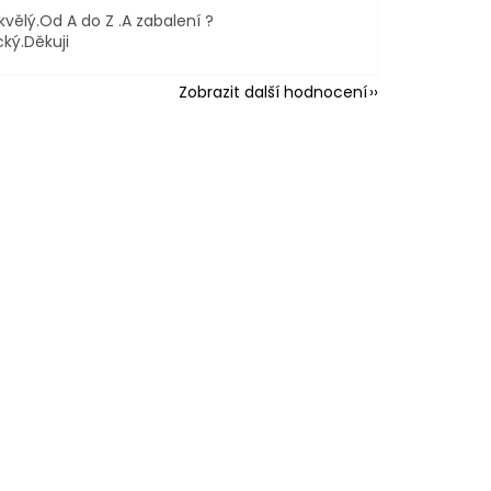
kvělý.Od A do Z .A zabalení ?
cký.Děkuji
Zobrazit další hodnocení