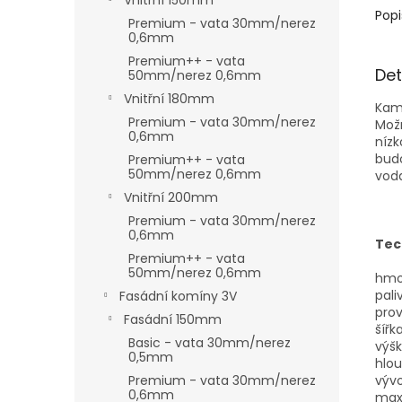
Vnitřní 150mm
Popi
Premium - vata 30mm/nerez
0,6mm
Premium++ - vata
Det
50mm/nerez 0,6mm
Vnitřní 180mm
Kamn
Premium - vata 30mm/nerez
Možn
0,6mm
níz
budo
Premium++ - vata
50mm/nerez 0,6mm
voda
Vnitřní 200mm
Premium - vata 30mm/nerez
0,6mm
Tec
Premium++ - vata
50mm/nerez 0,6mm
hmo
pali
Fasádní komíny 3V
prov
Fasádní 150mm
šířka
Basic - vata 30mm/nerez
výšk
0,5mm
hlo
výv
Premium - vata 30mm/nerez
0,6mm
max.