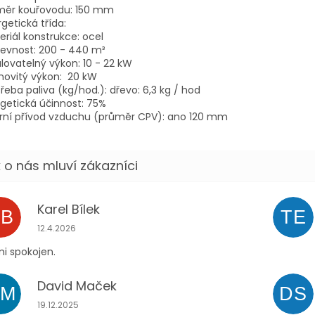
měr kouřovodu:
150 mm
getická třída:
riál konstrukce:
ocel
evnost:
200
- 440 m³
lovatelný výkon:
10
- 22 kW
ovitý výkon:
20
kW
řeba paliva (kg/hod.):
dřevo: 6,3 kg / hod
getická účinnost:
75
%
rní přívod vzduchu (průměr CPV):
ano 120 mm
Karel Bílek
KB
TE
Hodnocení obchodu je 5 z 5 hvězdiček.
12.4.2026
i spokojen.
David Maček
DM
DS
Hodnocení obchodu je 5 z 5 hvězdiček.
19.12.2025