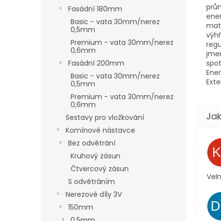
prů
Fasádní 180mm
ener
Basic - vata 30mm/nerez
mate
0,5mm
výhř
Premium - vata 30mm/nerez
regu
0,6mm
jmen
spot
Fasádní 200mm
Ener
Basic - vata 30mm/nerez
Exte
0,5mm
Premium - vata 30mm/nerez
0,6mm
Sestavy pro vložkování
Komínové nástavce
Bez odvětrání
Kruhový zásun
Čtvercový zásun
Velm
S odvětráním
Nerezové díly 3V
150mm
0,5mm