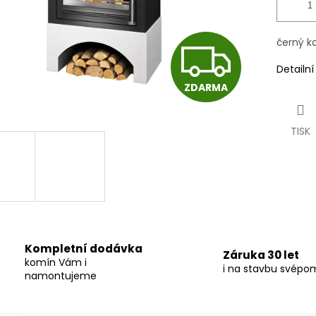
černý ko
Z
Detailn
ZDARMA
D
TISK
A
R
M
Kompletní dodávka
Záruka 30 let
komín Vám i
i na stavbu svépo
namontujeme
A