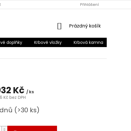
RANY OSOBNÍCH ÚDAJŮ
Přihlášení
NÁKUPNÍ
Prázdný košík
KOŠÍK
vé doplňky
Krbové vložky
Krbová kamna
Šamotov
932 Kč
/ ks
76 Kč bez DPH
 dnů
(>30 ks)