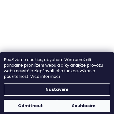
Používáme cookies, abychom Vám umožnili
pohodlné prohlížení webu a díky analýze provozu
Sledovat na Instagramu
webu neustále zlepšovali jeho funkce, výkon a
použitelnost.
Více informací
Vytvořil Shoptet
Nastavení
Copyright 2026
Poctivý komín
. Všechna práva
Odmítnout
Souhlasím
vyhrazena.
Upravit nastavení cookies