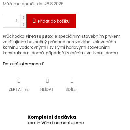
Můžeme doručit do:
28.8.2026
Přidat do košíku
Průchodka
FireStopBox
je speciálním stavebním prvkem
zajišťujícím bezpečný průchod nerezového izolovaného
komínu vodorovnými i svislými hořlavými stavebními
konstrukcemi domů, případně izolačními vrstvami domu.
Detailní informace
ZEPTAT SE
HLÍDAT
SDÍLET
Kompletní dodávka
komín Vám i namontujeme