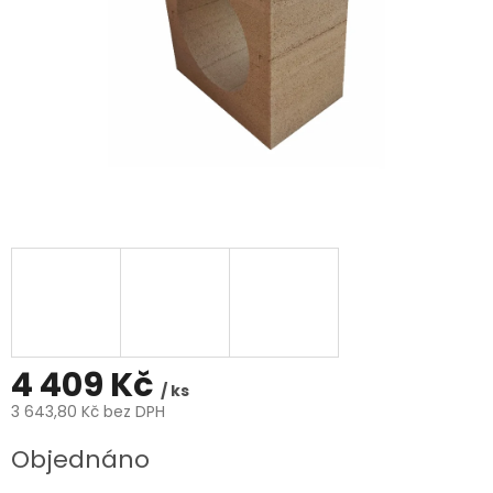
4 409 Kč
/ ks
3 643,80 Kč bez DPH
Měrná
Objednáno
cena: