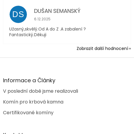
DUŠAN SEMANSKÝ
DS
Hodnocení obchodu je 5 z 5 hvězdiček.
6.12.2025
Užasný,skvělý.Od A do Z .A zabalení ?
Fantastický.Děkuji
Zobrazit další hodnocení
Z
á
p
a
Informace a Články
t
V poslední době jsme realizovali
í
Komín pro krbová kamna
Certifikované komíny