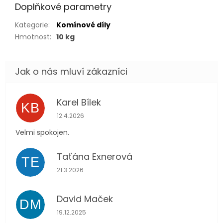
Doplňkové parametry
Kategorie
:
Komínové díly
Hmotnost
:
10 kg
Karel Bílek
KB
Hodnocení obchodu je 5 z 5 hvězdiček.
12.4.2026
Velmi spokojen.
Taťána Exnerová
TE
Hodnocení obchodu je 5 z 5 hvězdiček.
21.3.2026
David Maček
DM
Hodnocení obchodu je 5 z 5 hvězdiček.
19.12.2025