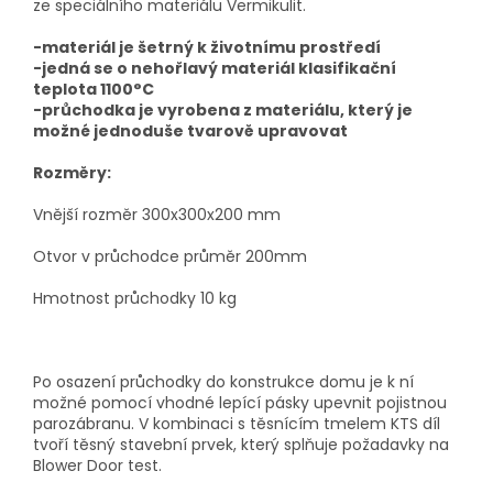
ze speciálního materiálu Vermikulit.
-materiál je šetrný k životnímu prostředí
-jedná se o nehořlavý materiál klasifikační
teplota 1100°C
-průchodka je vyrobena z materiálu, který je
možné jednoduše tvarově upravovat
Rozměry:
Vnější rozměr 300x300x200 mm
Otvor v průchodce průměr 200mm
Hmotnost průchodky 10 kg
Po osazení průchodky do konstrukce domu je k ní
možné pomocí vhodné lepící pásky upevnit pojistnou
parozábranu. V kombinaci s těsnícím tmelem KTS díl
tvoří těsný stavební prvek, který splňuje požadavky na
Blower Door test.