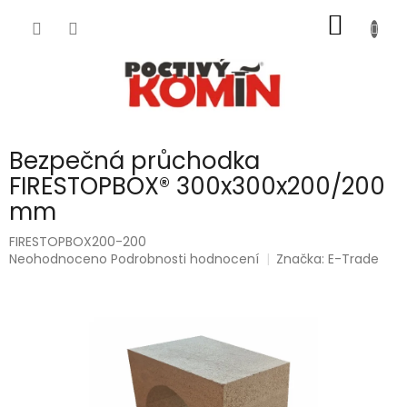
Přejít
NÁKUP
na
obsah
KOŠÍK
Bezpečná průchodka
FIRESTOPBOX® 300x300x200/200
mm
FIRESTOPBOX200-200
Průměrné
Neohodnoceno
Podrobnosti hodnocení
Značka:
E-Trade
hodnocení
produktu
je
0,0
z
5
hvězdiček.