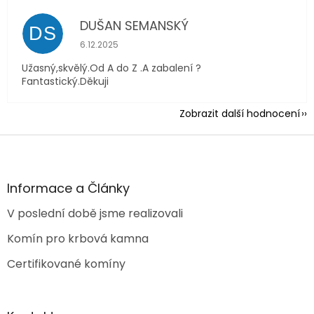
DUŠAN SEMANSKÝ
DS
Hodnocení obchodu je 5 z 5 hvězdiček.
6.12.2025
Užasný,skvělý.Od A do Z .A zabalení ?
Fantastický.Děkuji
Zobrazit další hodnocení
Z
á
p
a
Informace a Články
t
V poslední době jsme realizovali
í
Komín pro krbová kamna
Certifikované komíny