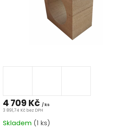
4 709 Kč
/ ks
3 891,74 Kč bez DPH
Měrná
Skladem
(1 ks)
cena: