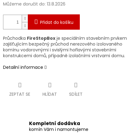
Můžeme doručit do:
13.8.2026
Přidat do košíku
Průchodka
FireStopBox
je speciálním stavebním prvkem
zajišťujícím bezpečný průchod nerezového izolovaného
komínu vodorovnými i svislými hořlavými stavebními
konstrukcemi domů, případně izolačními vrstvami domu.
Detailní informace
ZEPTAT SE
HLÍDAT
SDÍLET
Kompletní dodávka
komín Vám i namontujeme