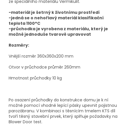
ze speciálního materiálu Vermikulit.
-materiál je šetrný k životnímu prostředí
-jedná se o nehořlavý materiál klasifikační
teplota 1100°C
-průchodka je vyrobena z materiálu, který je
možné jednoduše tvarově upravovat
Rozměry:
Vnější rozměr 360x360x200 mm
Otvor v průchodce průměr 260mm
Hmotnost průchodky 10 kg
Po osazení průchodky do konstrukce domu je k ní
možné pomocí vhodné lepící pásky upevnit pojistnou
parozábranu. V kombinaci s těsnícím tmelem KTS díl
tvoří těsný stavební prvek, který splňuje požadavky na
Blower Door test.