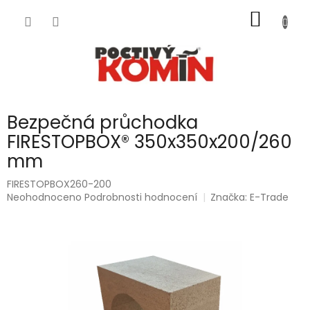
Přejít
NÁKUP
na
obsah
KOŠÍK
Bezpečná průchodka
FIRESTOPBOX® 350x350x200/260
mm
FIRESTOPBOX260-200
Průměrné
Neohodnoceno
Podrobnosti hodnocení
Značka:
E-Trade
hodnocení
produktu
je
0,0
z
5
hvězdiček.