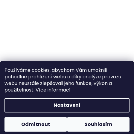
Používáme cookies, abychom Vám umožnili
pohodlné prohlížení webu a díky analýze provozu
Sledovat na Instagramu
webu neustále zlepšovali jeho funkce, výkon a
použitelnost.
Více informací
Vytvořil Shoptet
Nastavení
Copyright 2026
Poctivý komín
. Všechna práva
Odmítnout
Souhlasím
vyhrazena.
Upravit nastavení cookies