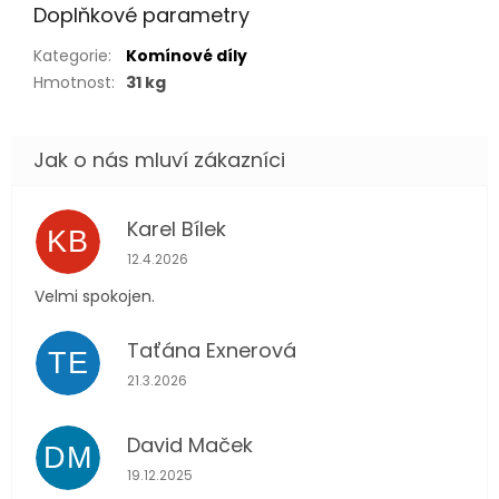
Doplňkové parametry
Kategorie
:
Komínové díly
Hmotnost
:
31 kg
Karel Bílek
KB
Hodnocení obchodu je 5 z 5 hvězdiček.
12.4.2026
Velmi spokojen.
Taťána Exnerová
TE
Hodnocení obchodu je 5 z 5 hvězdiček.
21.3.2026
David Maček
DM
Hodnocení obchodu je 5 z 5 hvězdiček.
19.12.2025