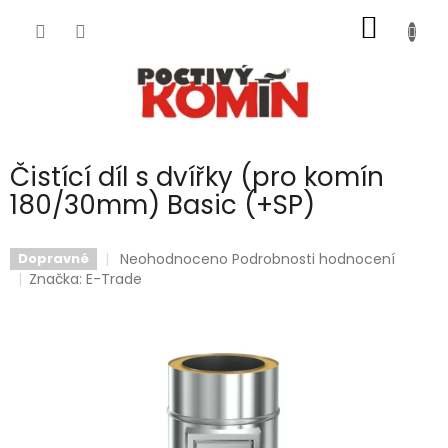
Přejít
NÁKUP
na
obsah
KOŠÍK
Čistící díl s dvířky (pro komín
180/30mm) Basic (+SP)
Průměrné
Neohodnoceno
Podrobnosti hodnocení
Dopravné
hodnocení
Značka:
E-Trade
produktu
je
0,0
z
5
hvězdiček.