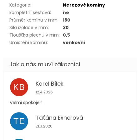
Kategorie
:
Nerezové komíny
kompletní sestava
:
ne
Průměr komínu v mm
:
180
Síla izolace v mm
:
30
Tloušťka plechu v mm
:
0,5
Umístění komínu
:
venkovní
Karel Bílek
KB
Hodnocení obchodu je 5 z 5 hvězdiček.
12.4.2026
Velmi spokojen.
Taťána Exnerová
TE
Hodnocení obchodu je 5 z 5 hvězdiček.
21.3.2026