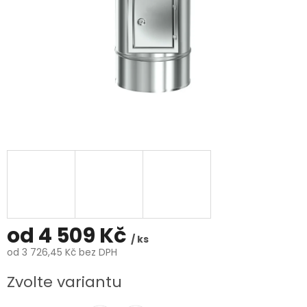
od
4 509 Kč
/ ks
od
3 726,45 Kč
bez DPH
Měrná
Zvolte variantu
cena: