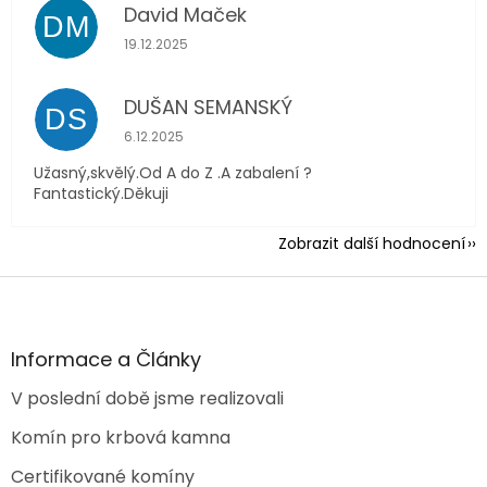
David Maček
DM
Hodnocení obchodu je 5 z 5 hvězdiček.
19.12.2025
DUŠAN SEMANSKÝ
DS
Hodnocení obchodu je 5 z 5 hvězdiček.
6.12.2025
Užasný,skvělý.Od A do Z .A zabalení ?
Fantastický.Děkuji
Zobrazit další hodnocení
Z
á
p
a
Informace a Články
t
V poslední době jsme realizovali
í
Komín pro krbová kamna
Certifikované komíny