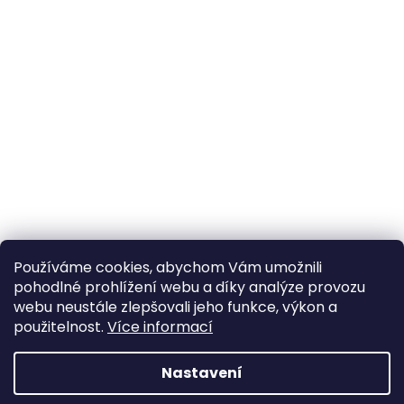
Používáme cookies, abychom Vám umožnili
pohodlné prohlížení webu a díky analýze provozu
Sledovat na Instagramu
webu neustále zlepšovali jeho funkce, výkon a
použitelnost.
Více informací
Vytvořil Shoptet
Nastavení