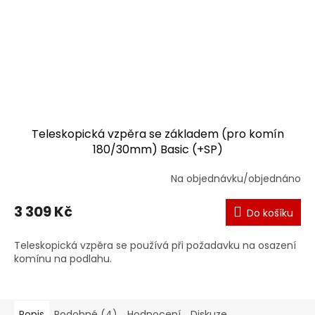
Teleskopická vzpěra se základem (pro komín
180/30mm) Basic (+SP)
Na objednávku/objednáno
3 309 Kč
Do košíku
Teleskopická vzpěra se používá při požadavku na osazení
komínu na podlahu.
Popis
Podobné (4)
Hodnocení
Diskuze