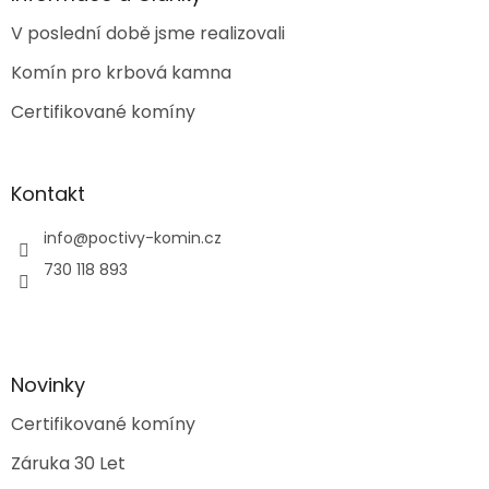
t
V poslední době jsme realizovali
í
Komín pro krbová kamna
Certifikované komíny
Kontakt
info
@
poctivy-komin.cz
730 118 893
Novinky
Certifikované komíny
Záruka 30 Let