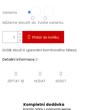
Varianta
Můžeme doručit do:
Zvolte variantu
Přidat do košíku
Držák slouží k upevnění komínového tělesa.
Detailní informace
ZEPTAT SE
HLÍDAT
SDÍLET
Kompletní dodávka
komín Vám i namontujeme