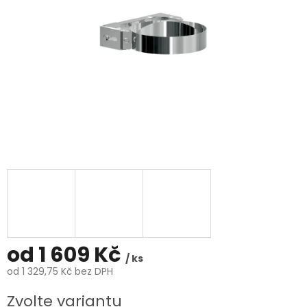
od
1 609 Kč
/ ks
od
1 329,75 Kč
bez DPH
Měrná
Zvolte variantu
cena: