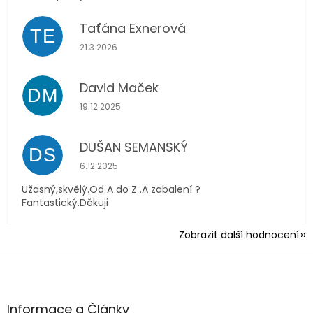
Taťána Exnerová
TE
Hodnocení obchodu je 5 z 5 hvězdiček.
21.3.2026
David Maček
DM
Hodnocení obchodu je 5 z 5 hvězdiček.
19.12.2025
DUŠAN SEMANSKÝ
DS
Hodnocení obchodu je 5 z 5 hvězdiček.
6.12.2025
Užasný,skvělý.Od A do Z .A zabalení ?
Fantastický.Děkuji
Zobrazit další hodnocení
Z
á
p
a
Informace a Články