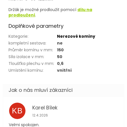
Držák je možné prodloužit pomocí
dílu na
prodloužení
.
Doplňkové parametry
Kategorie
:
Nerezové komíny
kompletní sestava
:
ne
Průměr komínu v mm
:
150
Síla izolace v mm
:
50
Tloušťka plechu v mm
:
0,6
Umístění komínu
:
vnitřní
Karel Bílek
KB
Hodnocení obchodu je 5 z 5 hvězdiček.
12.4.2026
Velmi spokojen.