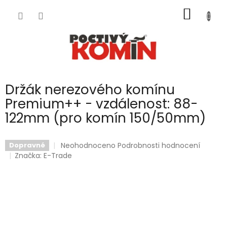
Přejít
NÁKUP
na
obsah
KOŠÍK
Držák nerezového komínu
Premium++ - vzdálenost: 88-
122mm (pro komín 150/50mm)
Průměrné
Neohodnoceno
Podrobnosti hodnocení
Dopravné
hodnocení
Značka:
E-Trade
produktu
je
0,0
z
5
hvězdiček.