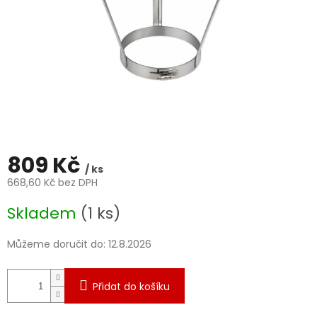
809 Kč
/ ks
668,60 Kč bez DPH
Měrná
Skladem
(1 ks)
cena:
Můžeme doručit do:
12.8.2026
Přidat do košíku