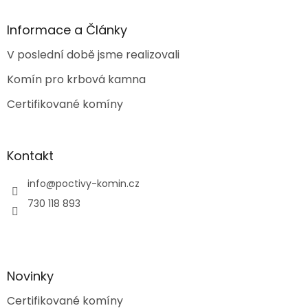
p
a
Informace a Články
t
V poslední době jsme realizovali
í
Komín pro krbová kamna
Certifikované komíny
Kontakt
info
@
poctivy-komin.cz
730 118 893
Novinky
Certifikované komíny