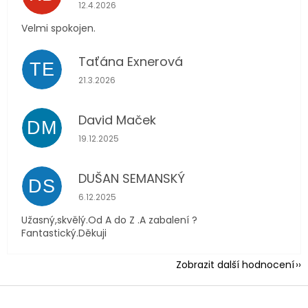
Hodnocení obchodu je 5 z 5 hvězdiček.
12.4.2026
Velmi spokojen.
Taťána Exnerová
TE
Hodnocení obchodu je 5 z 5 hvězdiček.
21.3.2026
David Maček
DM
Hodnocení obchodu je 5 z 5 hvězdiček.
19.12.2025
DUŠAN SEMANSKÝ
DS
Hodnocení obchodu je 5 z 5 hvězdiček.
6.12.2025
Užasný,skvělý.Od A do Z .A zabalení ?
Fantastický.Děkuji
Zobrazit další hodnocení
Z
á