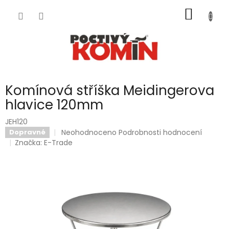
Přejít
NÁKUP
na
obsah
KOŠÍK
Komínová stříška Meidingerova
hlavice 120mm
JEH120
Průměrné
Neohodnoceno
Podrobnosti hodnocení
Dopravné
hodnocení
Značka:
E-Trade
produktu
je
0,0
z
5
hvězdiček.