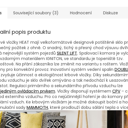
s
Související soubory (3)
Hodnocení
Diskuze
ailní popis produktu
vé vložky HEAT mají velkoformátové designově potištěné sklo p
nečný požitek z ohně. O snadný, tichý a přesný chod výsuvu dvíř
á nejnovější systém pojezdů
SILENT LIFT
. Spalovací komora je vy
vzdorným materiálem IGNITON, ve standardu je topeniště tzv.
oštové. Na přání zákazníka lze změnit na variantu s roštem. Vlož
ny pro konvekční provoz. Inovativní systém vedení spalin
DOUBL
zvyšuje účinnost a ekologičnost krbové vložky. Díky sekundární
odu vzduchu je sklo dvířek omýváno a tak nedochází k usazován
stot. Regulaci primárního a sekundárního přívodu vzduchu lze
t
jediným ovládacím prvkem
. Vložky disponují systémem
CPV
– c
od externího vzduchu. Pro co nejúčinnější hoření je do komory p
iární vzduch. Ke krbovým vložkám je možné dokoupit boční a ho
mulační sady
MAMMOTH
, které prodlouží dobu sálání tepla o více