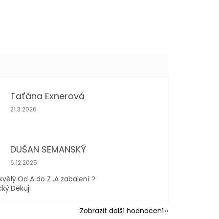
Taťána Exnerová
Hodnocení obchodu je 5 z 5 hvězdiček.
21.3.2026
DUŠAN SEMANSKÝ
Hodnocení obchodu je 5 z 5 hvězdiček.
6.12.2025
kvělý.Od A do Z .A zabalení ?
cký.Děkuji
Zobrazit další hodnocení