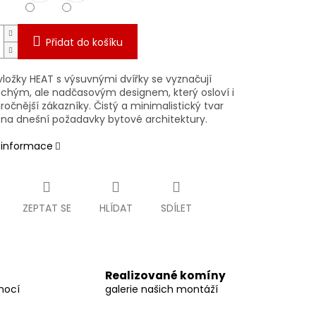
Přidat do košíku
vložky HEAT s výsuvnými dvířky se vyznačují
chým, ale nadčasovým designem, který osloví i
ročnější zákazníky. Čistý a minimalistický tvar
 na dnešní požadavky bytové architektury.
í informace
ZEPTAT SE
HLÍDAT
SDÍLET
Realizované komíny
mocí
galerie našich montáží