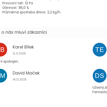
Provozní tah
12 Pa
Účinnost
85,0 %
Průměrná spotřeba dřeva
2,2 kg/h
Karel Bílek
KB
TE
Hodnocení obchodu je 5 z 5 hvězdiček.
12.4.2026
i spokojen.
David Maček
DM
DS
Hodnocení obchodu je 5 z 5 hvězdiček.
19.12.2025
Užasný,s
Fantasti