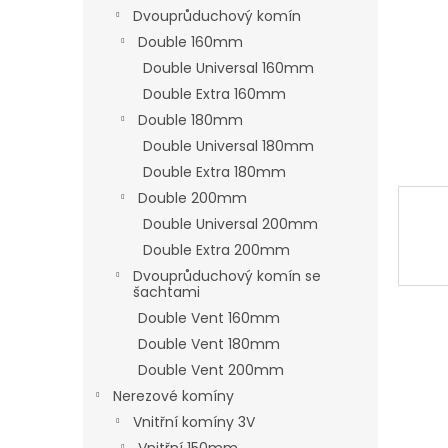
n
Dvouprůduchový komín
e
Double 160mm
l
Double Universal 160mm
Double Extra 160mm
Double 180mm
Double Universal 180mm
Double Extra 180mm
Double 200mm
Double Universal 200mm
Double Extra 200mm
Dvouprůduchový komín se
šachtami
Double Vent 160mm
Double Vent 180mm
Double Vent 200mm
Nerezové komíny
Vnitřní komíny 3V