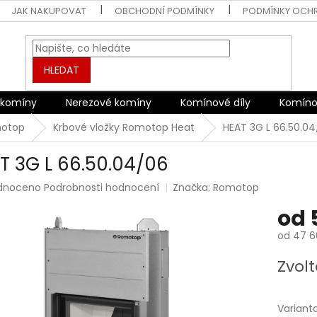
JAK NAKUPOVAT
OBCHODNÍ PODMÍNKY
PODMÍNKY OCH
HLEDAT
 komíny
Nerezové komíny
Komínové díly
Komíno
motop
Krbové vložky Romotop Heat
HEAT 3G L 66.50.0
T 3G L 66.50.04/06
rné
dnoceno
Podrobnosti hodnocení
Značka:
Romotop
ení
od
tu
od
47 6
Měrná
Zvolt
cena:
ek.
Variant