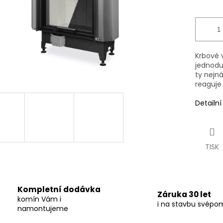
Krbové 
jednodu
ty nejná
reaguje
Detailn
TISK
Kompletní dodávka
Záruka 30 let
komín Vám i
i na stavbu svépo
namontujeme