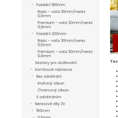
Fasádní 180mm
Basic - vata 30mm/nerez
0,5mm
Premium - vata 30mm/nerez
0,6mm
Fasádní 200mm
Basic - vata 30mm/nerez
0,5mm
Premium - vata 30mm/nerez
0,6mm
Tec
Sestavy pro vložkování
Komínové nástavce
Bez odvětrání
Kruhový zásun
Čtvercový zásun
S odvětráním
Nerezové díly 3V
150mm
0,5mm