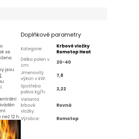
Doplňkové parametry
ro
Krbové vložky
Kategorie
:
ek se
Romotop Heat
ložena
Délka polen v
20-40
cm
:
ky jsou
Jmenovitý
E
7,8
výkon v kW
:
mu
Spotřeba
í
2,22
paliva kg/h
:
entrální
Varianta
řiváděn
krbové
Rovná
rní
vložky
:
 než 12 h.
Výrobce
:
Romotop