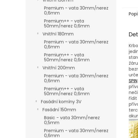
Vnitřní 150mm
Premium - vata 30mm/nerez
0,6mm
Popi
Premium++ - vata
50mm/nerez 0,6mm
Det
Vnitřní 180mm
Premium - vata 30mm/nerez
Krbo
0,6mm
jedi
Premium++ - vata
star
50mm/nerez 0,6mm
žáru
Vnitřní 200mm
bezr
urče
Premium - vata 30mm/nerez
0,6mm
SPIN
přív
Premium++ - vata
neči
50mm/nerez 0,6mm
řídi
Fasádní komíny 3V
přív
Fasádní 150mm
terc
aku
Basic - vata 30mm/nerez
0,5mm
Premium - vata 30mm/nerez
0,6mm