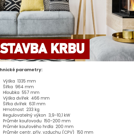
hnické parametry:
Výška
1335 mm
Šířka
964 mm
Hloubka
557 mm
Výška dvířek
466 mm
Šířka dvířek
631 mm
Hmotnost
233 kg
Regulovatelný výkon
3,9-10,1 kW
Průměr kouřovodu
150-200 mm
Průměr kouřového hrdla
200 mm
Průměr centr. přív. vzduchu (CPV)
150 mm