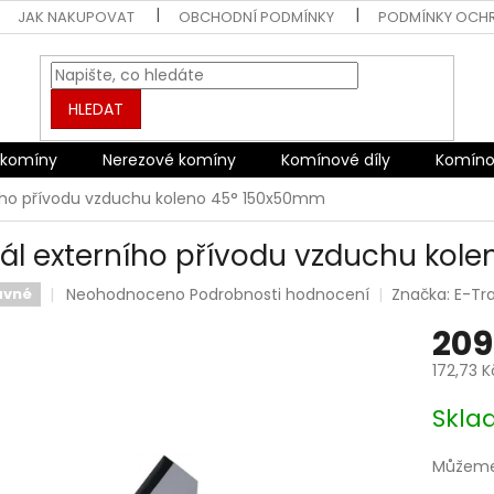
JAK NAKUPOVAT
OBCHODNÍ PODMÍNKY
PODMÍNKY OCH
HLEDAT
 komíny
Nerezové komíny
Komínové díly
Komíno
ího přívodu vzduchu koleno 45° 150x50mm
ál externího přívodu vzduchu kol
Průměrné
Neohodnoceno
Podrobnosti hodnocení
Značka:
E-Tr
avné
hodnocení
209
produktu
je
172,73 
0,0
z
Měrná
Skl
5
cena:
hvězdiček.
Můžeme 