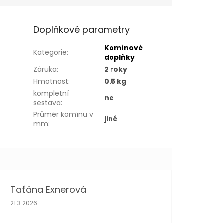
Doplňkové parametry
Komínové
Kategorie
:
doplňky
Záruka
:
2 roky
Hmotnost
:
0.5 kg
kompletní
ne
sestava
:
Průměr komínu v
jiné
mm
:
Taťána Exnerová
Hodnocení obchodu je 5 z 5 hvězdiček.
21.3.2026