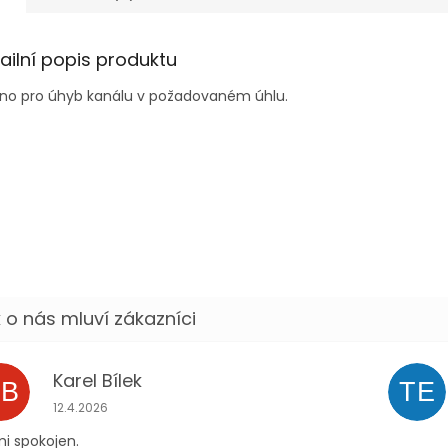
ailní popis produktu
eno pro úhyb kanálu v požadovaném úhlu.
Karel Bílek
KB
TE
Hodnocení obchodu je 5 z 5 hvězdiček.
12.4.2026
i spokojen.