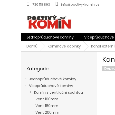
Přejít
730 118 893
info@poctivy-komin.cz
na
obsah
Jednoprůduchové komíny
Víceprůduchové
Domů
Komínové doplňky
Kanál extern
P
Kan
o
Přeskočit
s
Kategorie
kategorie
Dopr
t
r
Jednoprůduchové komíny
a
Víceprůduchové komíny
n
Komín s ventilační šachtou
n
í
Vent 160mm
p
Vent 180mm
a
Vent 200mm