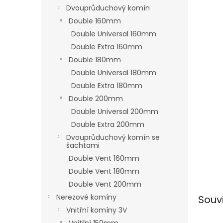
n
Dvouprůduchový komín
e
Double 160mm
l
Double Universal 160mm
Double Extra 160mm
Double 180mm
Double Universal 180mm
Double Extra 180mm
Double 200mm
Double Universal 200mm
Double Extra 200mm
Dvouprůduchový komín se
šachtami
Double Vent 160mm
Double Vent 180mm
Double Vent 200mm
Nerezové komíny
Souv
Vnitřní komíny 3V