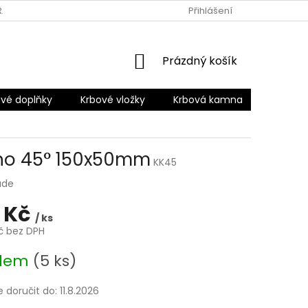
RANY OSOBNÍCH ÚDAJŮ
Přihlášení
NÁKUPNÍ
Prázdný košík
KOŠÍK
vé doplňky
Krbové vložky
Krbová kamna
Šamotov
eno 45° 150x50mm
KK45
ade
 Kč
/ ks
Kč bez DPH
adem
(5 ks)
doručit do:
11.8.2026