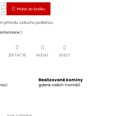
Přidat do košíku
ení přívodu vzduchu podlahou
í informace
ZEPTAT SE
HLÍDAT
SDÍLET
Realizované komíny
mocí
galerie našich montáží
Kód:
CZERPNIA