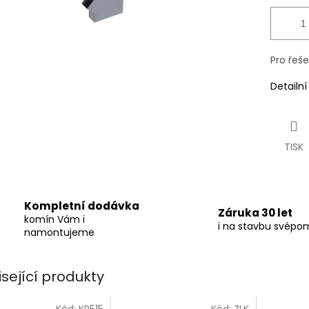
Pro řeš
Detailn
TISK
Kompletní dodávka
Záruka 30 let
komín Vám i
i na stavbu svépo
namontujeme
isející produkty
Kód:
KP515
Kód:
ZLK