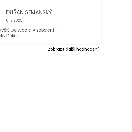
DUŠAN SEMANSKÝ
Hodnocení obchodu je 5 z 5 hvězdiček.
6.12.2025
kvělý.Od A do Z .A zabalení ?
cký.Děkuji
Zobrazit další hodnocení