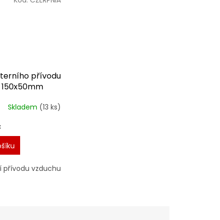
terního přívodu
u 150x50mm
přívodu vzduchu
Skladem
(13 ks)
č
ošíku
í přívodu vzduchu