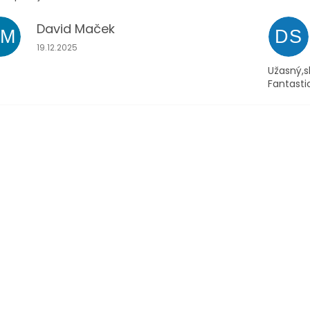
David Maček
DM
DS
Hodnocení obchodu je 5 z 5 hvězdiček.
19.12.2025
Užasný,s
Fantasti