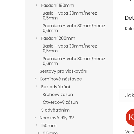
Fasádní 180mm
Basic - vata 30mm/nerez
Det
0,5mm
Premium - vata 30mm/nerez
Kol
0,6mm
Fasádní 200mm
Basic - vata 30mm/nerez
0,5mm
Premium - vata 30mm/nerez
0,6mm
Sestavy pro vložkování
Komínové nástavce
Bez odvětrání
Kruhový zásun
Čtvercový zásun
S odvětráním
Nerezové díly 3V
150mm
Velm
0,5mm