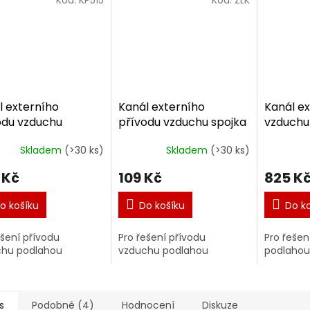
l externího
Kanál externího
Kanál ex
odu vzduchu
přívodu vzduchu spojka
vzduch
50mm délka 1m
150x50mm
mřížka 
Skladem
(>30 ks)
Skladem
(>30 ks)
 Kč
109 Kč
825 K
o košíku
Do košíku
Do k
ešení přívodu
Pro řešení přívodu
Pro řešen
chu podlahou
vzduchu podlahou
podlahou
s
Podobné (4)
Hodnocení
Diskuze