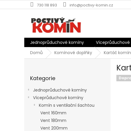
Přejít
730 118 893
info@poctivy-komin.cz
na
obsah
Jednoprůduchové komíny
Víceprůduchové
Domů
Komínové doplňky
Kartáč komí
P
Kar
o
Přeskočit
s
Kategorie
kategorie
Dopr
t
r
Jednoprůduchové komíny
a
Víceprůduchové komíny
n
Komín s ventilační šachtou
n
í
Vent 160mm
p
Vent 180mm
a
Vent 200mm