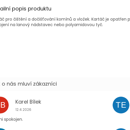
ailní popis produktu
áč pro čištění a dočišťování komínů a vložek. Kartáč je opatřen 
ojení na lanový nádstavec nebo polyamidovou tyč.
Karel Bílek
KB
TE
Hodnocení obchodu je 5 z 5 hvězdiček.
12.4.2026
i spokojen.