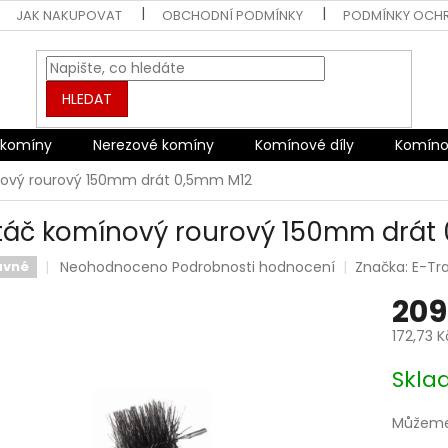
JAK NAKUPOVAT
OBCHODNÍ PODMÍNKY
PODMÍNKY OCH
HLEDAT
 komíny
Nerezové komíny
Komínové díly
Komíno
nový rourový 150mm drát 0,5mm M12
táč komínový rourový 150mm drát
Průměrné
Neohodnoceno
Podrobnosti hodnocení
Značka:
E-Tr
avné
hodnocení
209
produktu
je
172,73 
0,0
z
Měrná
Skl
5
cena:
hvězdiček.
Můžeme 