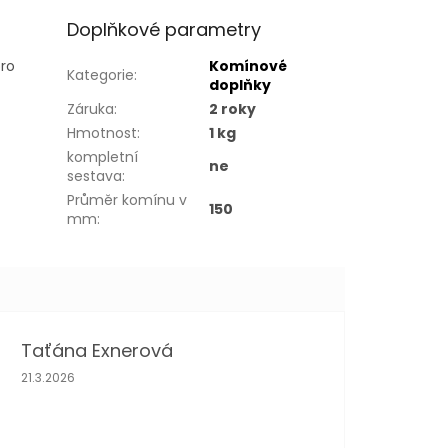
Doplňkové parametry
pro
Komínové
Kategorie
:
doplňky
Záruka
:
2 roky
Hmotnost
:
1 kg
kompletní
ne
sestava
:
Průměr komínu v
150
mm
:
Taťána Exnerová
Hodnocení obchodu je 5 z 5 hvězdiček.
21.3.2026