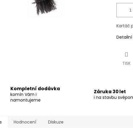
Kartáč p
Detailn
TISK
Kompletní dodávka
Záruka 30 let
komín Vám i
i na stavbu svépo
namontujeme
s
Hodnocení
Diskuze