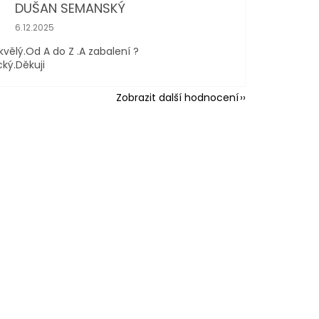
DUŠAN SEMANSKÝ
Hodnocení obchodu je 5 z 5 hvězdiček.
6.12.2025
kvělý.Od A do Z .A zabalení ?
cký.Děkuji
Zobrazit další hodnocení