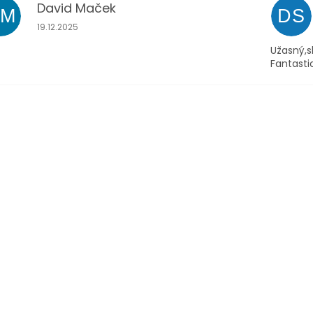
David Maček
DM
DS
Hodnocení obchodu je 5 z 5 hvězdiček.
19.12.2025
Užasný,s
Fantasti