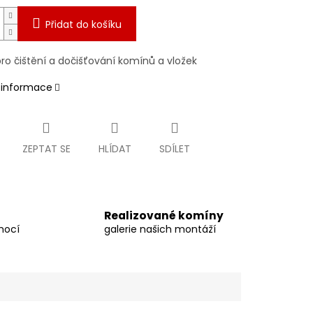
Přidat do košíku
ro čištění a dočišťování komínů a vložek
í informace
ZEPTAT SE
HLÍDAT
SDÍLET
Realizované komíny
mocí
galerie našich montáží