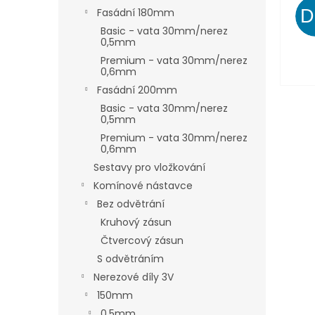
Fasádní 180mm
Basic - vata 30mm/nerez
0,5mm
Premium - vata 30mm/nerez
0,6mm
Fasádní 200mm
Basic - vata 30mm/nerez
0,5mm
Premium - vata 30mm/nerez
0,6mm
Sestavy pro vložkování
Komínové nástavce
Bez odvětrání
Kruhový zásun
Čtvercový zásun
S odvětráním
Nerezové díly 3V
150mm
0,5mm