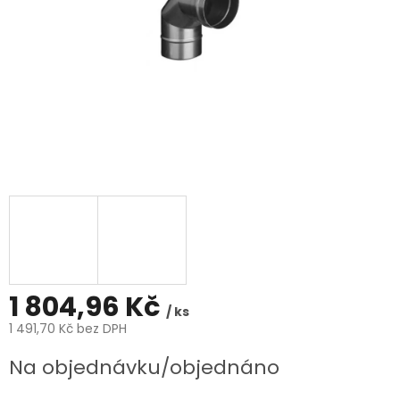
1 804,96 Kč
/ ks
1 491,70 Kč bez DPH
Měrná
Na objednávku/objednáno
cena: