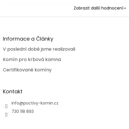
Zobrazit další hodnocení
Z
á
p
a
Informace a Články
t
V poslední době jsme realizovali
í
Komín pro krbová kamna
Certifikované komíny
Kontakt
info
@
poctivy-komin.cz
730 118 893