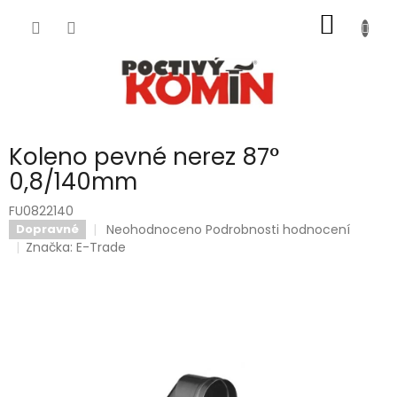
Přejít
NÁKUP
na
obsah
KOŠÍK
Koleno pevné nerez 87°
0,8/140mm
FU0822140
Průměrné
Neohodnoceno
Podrobnosti hodnocení
Dopravné
hodnocení
Značka:
E-Trade
produktu
je
0,0
z
5
hvězdiček.