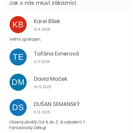
Karel Bílek
KB
Hodnocení obchodu je 5 z 5 hvězdiček.
12.4.2026
Velmi spokojen.
Taťána Exnerová
TE
Hodnocení obchodu je 5 z 5 hvězdiček.
21.3.2026
David Maček
DM
Hodnocení obchodu je 5 z 5 hvězdiček.
19.12.2025
DUŠAN SEMANSKÝ
DS
Hodnocení obchodu je 5 z 5 hvězdiček.
6.12.2025
Užasný,skvělý.Od A do Z .A zabalení ?
Fantastický.Děkuji