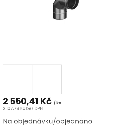
2 550,41 Kč
/ ks
2 107,78 Kč bez DPH
Měrná
Na objednávku/objednáno
cena: