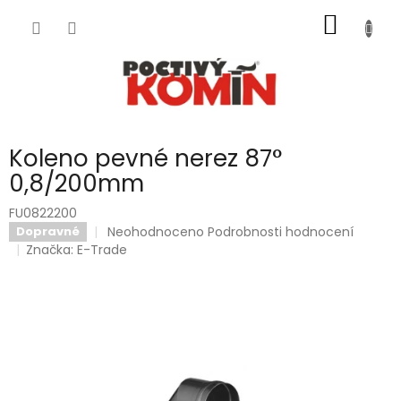
Přejít
NÁKUP
na
obsah
KOŠÍK
Koleno pevné nerez 87°
0,8/200mm
FU0822200
Průměrné
Neohodnoceno
Podrobnosti hodnocení
Dopravné
hodnocení
Značka:
E-Trade
produktu
je
0,0
z
5
hvězdiček.