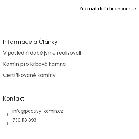
Zobrazit další hodnocení
Z
á
p
a
Informace a Články
t
V poslední době jsme realizovali
í
Komín pro krbová kamna
Certifikované komíny
Kontakt
info
@
poctivy-komin.cz
730 118 893