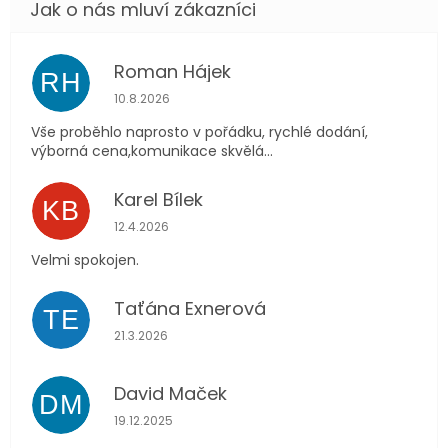
Roman Hájek
RH
Hodnocení obchodu je 5 z 5 hvězdiček.
10.8.2026
Vše proběhlo naprosto v pořádku, rychlé dodání,
výborná cena,komunikace skvělá...
Karel Bílek
KB
Hodnocení obchodu je 5 z 5 hvězdiček.
12.4.2026
Velmi spokojen.
Taťána Exnerová
TE
Hodnocení obchodu je 5 z 5 hvězdiček.
21.3.2026
David Maček
DM
Hodnocení obchodu je 5 z 5 hvězdiček.
19.12.2025