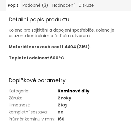
Popis
Podobné (3)
Hodnocení
Diskuze
Detailní popis produktu
Koleno pro zajištění a dopojení spotřebiče. Koleno je
osazeno kontrolním a čistícím otvorem.
Materiál nerezová ocel 1.4404 (316L).
Teplotní odolnost 600°C.
Doplňkové parametry
Kategorie
:
Komínové díly
Záruka
:
2 roky
Hmotnost
:
2 kg
kompletní sestava
:
ne
Průměr komínu v mm
:
160