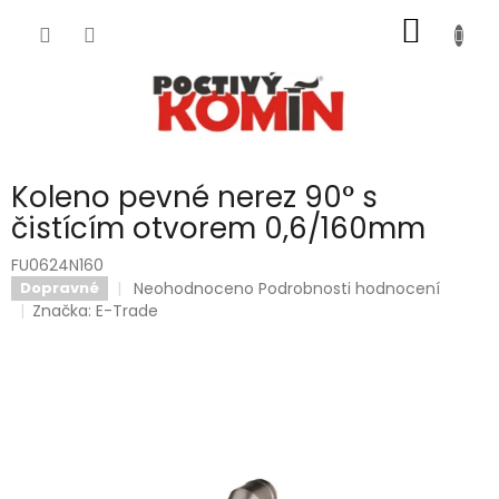
Přejít
NÁKUP
na
obsah
KOŠÍK
Koleno pevné nerez 90° s
čistícím otvorem 0,6/160mm
FU0624N160
Průměrné
Neohodnoceno
Podrobnosti hodnocení
Dopravné
hodnocení
Značka:
E-Trade
produktu
je
0,0
z
5
hvězdiček.