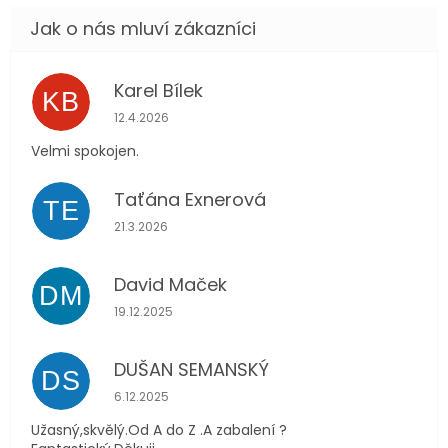
Karel Bílek
KB
Hodnocení obchodu je 5 z 5 hvězdiček.
12.4.2026
Velmi spokojen.
Taťána Exnerová
TE
Hodnocení obchodu je 5 z 5 hvězdiček.
21.3.2026
David Maček
DM
Hodnocení obchodu je 5 z 5 hvězdiček.
19.12.2025
DUŠAN SEMANSKÝ
DS
Hodnocení obchodu je 5 z 5 hvězdiček.
6.12.2025
Užasný,skvělý.Od A do Z .A zabalení ?