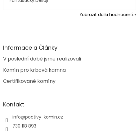
Fantastický.Děkuji
Zobrazit další hodnocení
Z
á
p
a
Informace a Články
t
V poslední době jsme realizovali
í
Komín pro krbová kamna
Certifikované komíny
Kontakt
info
@
poctivy-komin.cz
730 118 893