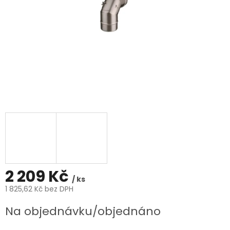
2 209 Kč
/ ks
1 825,62 Kč bez DPH
Měrná
Na objednávku/objednáno
cena: