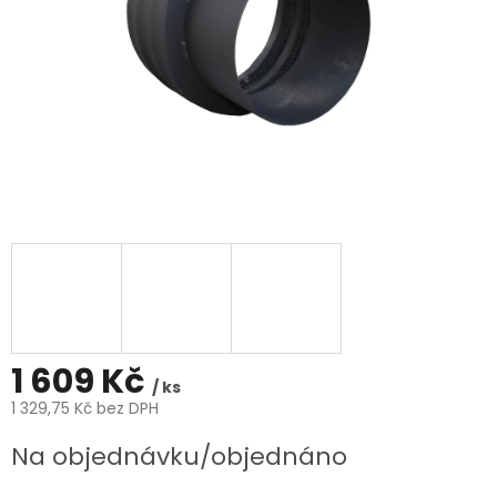
1 609 Kč
/ ks
1 329,75 Kč bez DPH
Měrná
Na objednávku/objednáno
cena: