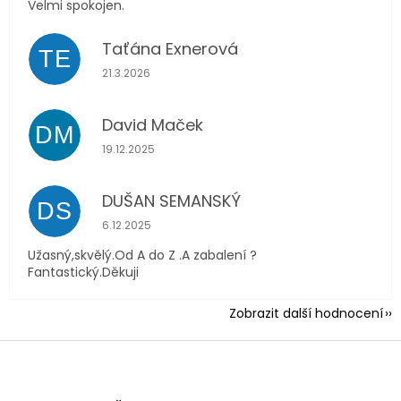
Velmi spokojen.
Taťána Exnerová
TE
Hodnocení obchodu je 5 z 5 hvězdiček.
21.3.2026
David Maček
DM
Hodnocení obchodu je 5 z 5 hvězdiček.
19.12.2025
DUŠAN SEMANSKÝ
DS
Hodnocení obchodu je 5 z 5 hvězdiček.
6.12.2025
Užasný,skvělý.Od A do Z .A zabalení ?
Fantastický.Děkuji
Zobrazit další hodnocení
Z
á
p