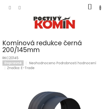
Přejít
NÁKUP
na
obsah
KOŠÍK
Komínová redukce černá
200/145mm
RKC20145
Průměrné
Neohodnoceno
Podrobnosti hodnocení
Dopravné
hodnocení
Značka:
E-Trade
produktu
je
0,0
z
5
hvězdiček.