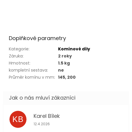
Doplňkové parametry
Kategorie
:
Komínové díly
Záruka
:
2 roky
Hmotnost
:
1.5 kg
kompletní sestava
:
ne
Průměr komínu v mm
:
145, 200
Karel Bílek
KB
Hodnocení obchodu je 5 z 5 hvězdiček.
12.4.2026