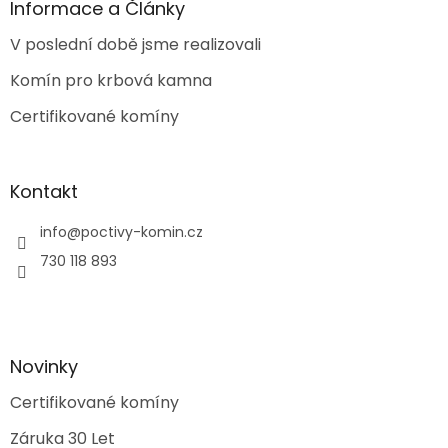
a
Informace a Články
t
V poslední době jsme realizovali
í
Komín pro krbová kamna
Certifikované komíny
Kontakt
info
@
poctivy-komin.cz
730 118 893
Novinky
Certifikované komíny
Záruka 30 Let