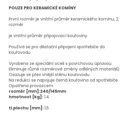
POUZE PRO KERAMICKÉ KOMÍNY
První rozměr je vnitřní průměr keramického komínu, 2.
rozměr
je vnitřní průměr připojovací kouřoviny
Používá se pro dilatační připojení spotřebiče do
kouřovodu
Vyrobena ze speciální oceli s povrchovou úpravou
Eliminuje různé rozměrové změny odlišných materiálů
Osazuje se přes vnější stěnu kouřovodu
Na redukci se napojuje černá kouřovina od spotřebiče
Opatřena provazcem
rozměr [mm]:240/145mm
hmotnost [kg]:
1.4
tl.plechu [mm]:
1,5