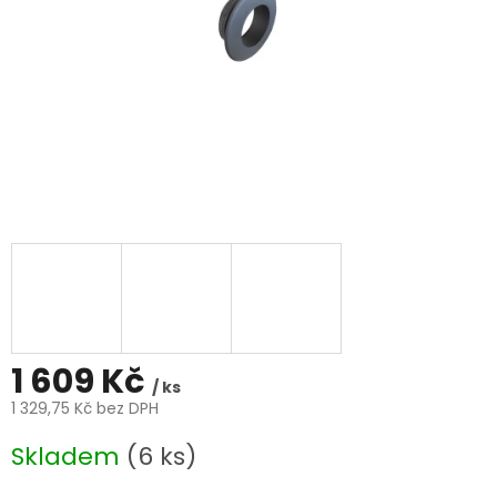
1 609 Kč
/ ks
1 329,75 Kč bez DPH
Měrná
Skladem
(6 ks)
cena: