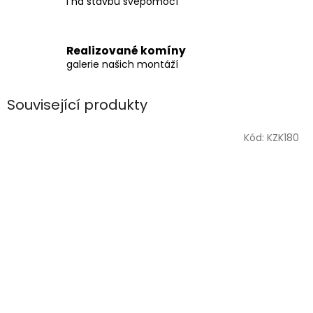
i na stavbu svépomocí
Realizované komíny
galerie našich montáží
Související produkty
Kód:
KZK180