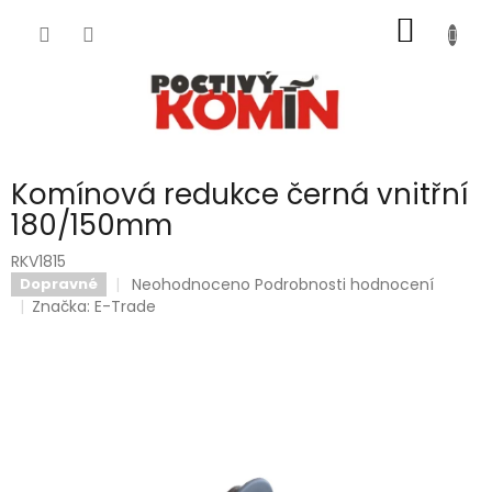
Přejít
NÁKUP
na
obsah
KOŠÍK
Komínová redukce černá vnitřní
180/150mm
RKV1815
Průměrné
Neohodnoceno
Podrobnosti hodnocení
Dopravné
hodnocení
Značka:
E-Trade
produktu
je
0,0
z
5
hvězdiček.