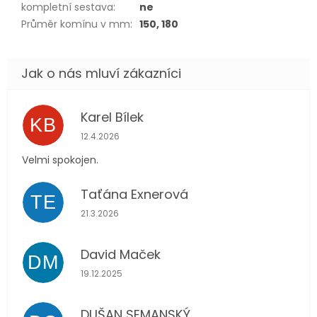
kompletní sestava
:
ne
Průměr komínu v mm
:
150, 180
Karel Bílek
KB
Hodnocení obchodu je 5 z 5 hvězdiček.
12.4.2026
Velmi spokojen.
Taťána Exnerová
TE
Hodnocení obchodu je 5 z 5 hvězdiček.
21.3.2026
David Maček
DM
Hodnocení obchodu je 5 z 5 hvězdiček.
19.12.2025
DUŠAN SEMANSKÝ