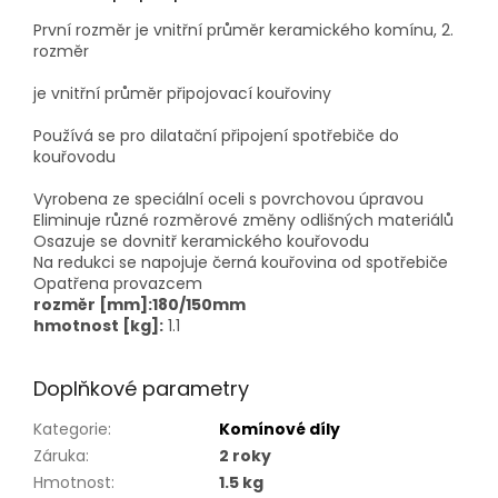
První rozměr je vnitřní průměr keramického komínu, 2.
rozměr
je vnitřní průměr připojovací kouřoviny
Používá se pro dilatační připojení spotřebiče do
kouřovodu
Vyrobena ze speciální oceli s povrchovou úpravou
Eliminuje různé rozměrové změny odlišných materiálů
Osazuje se dovnitř keramického kouřovodu
Na redukci se napojuje černá kouřovina od spotřebiče
Opatřena provazcem
rozměr [mm]:180/150mm
hmotnost [kg]:
1.1
Doplňkové parametry
Kategorie
:
Komínové díly
Záruka
:
2 roky
Hmotnost
:
1.5 kg