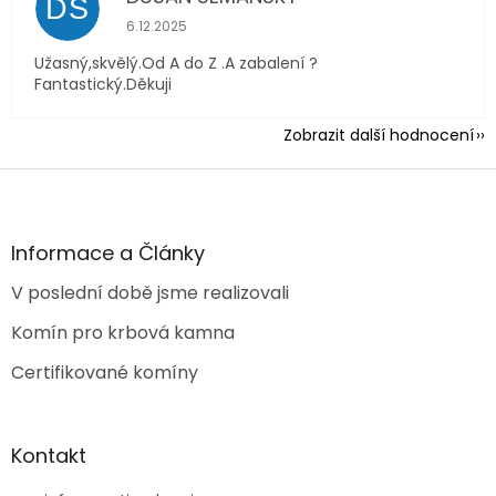
DS
Hodnocení obchodu je 5 z 5 hvězdiček.
6.12.2025
Užasný,skvělý.Od A do Z .A zabalení ?
Fantastický.Děkuji
Zobrazit další hodnocení
Z
á
p
a
Informace a Články
t
V poslední době jsme realizovali
í
Komín pro krbová kamna
Certifikované komíny
Kontakt