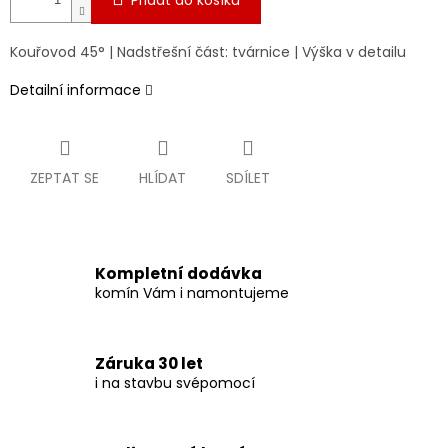
Přidat do košíku
Kouřovod 45° | Nadstřešní část: tvárnice | Výška v detailu
Detailní informace
ZEPTAT SE
HLÍDAT
SDÍLET
Kompletní dodávka
komín Vám i namontujeme
Záruka 30 let
i na stavbu svépomocí