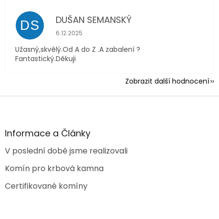
DUŠAN SEMANSKÝ
DS
Hodnocení obchodu je 5 z 5 hvězdiček.
6.12.2025
Užasný,skvělý.Od A do Z .A zabalení ?
Fantastický.Děkuji
Zobrazit další hodnocení
Z
á
p
a
Informace a Články
t
V poslední době jsme realizovali
í
Komín pro krbová kamna
Certifikované komíny