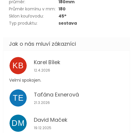
průměr
:
180mm
Průměr komínu v mm
:
180
Sklon kouřovodu
:
45°
Typ produktu
:
sestava
Karel Bílek
KB
Hodnocení obchodu je 5 z 5 hvězdiček.
12.4.2026
Velmi spokojen.
Taťána Exnerová
TE
Hodnocení obchodu je 5 z 5 hvězdiček.
21.3.2026
David Maček
DM
Hodnocení obchodu je 5 z 5 hvězdiček.
19.12.2025