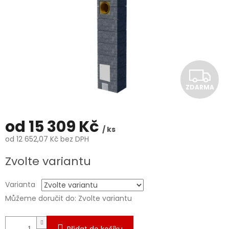
Z
ZDARMA
D
A
od
15 309 Kč
/ ks
R
od
12 652,07 Kč
bez DPH
Měrná
M
Zvolte variantu
cena:
A
Varianta
Můžeme doručit do:
Zvolte variantu