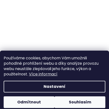
Používáme cookies, abychom Vám umožnili
pohodlné prohlížení webu a díky analýze provozu
Sledovat na Instagramu
webu neustále zlepšovali jeho funkce, výkon a
použitelnost.
Více informací
Vytvořil Shoptet
Nastavení
Copyright 2026
Poctivý komín
. Všechna práva
Odmítnout
Souhlasím
vyhrazena.
Upravit nastavení cookies