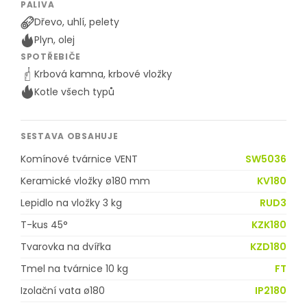
PALIVA
Dřevo, uhlí, pelety
Plyn, olej
SPOTŘEBIČE
Krbová kamna, krbové vložky
Kotle všech typů
SESTAVA OBSAHUJE
Komínové tvárnice VENT
SW5036
Keramické vložky ø180 mm
KV180
Lepidlo na vložky 3 kg
RUD3
T-kus 45°
KZK180
Tvarovka na dvířka
KZD180
Tmel na tvárnice 10 kg
FT
Izolační vata ø180
IP2180