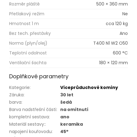
Rozměr pláště
500 × 360 mm
Přetlakový režim
Ne
Hmotnost 1 m
cca 120 kg
Bez tech. přestávky
Ano
Norma (plyn/olej)
T400 N1 W2 O50
Teplotní odolnost
600 °C
Ventilační šachta
180 × 120 mm
Doplňkové parametry
Kategorie
:
Víceprůduchové komíny
Záruka
:
30 let
barva
:
šedá
Barva nadstřešní části
:
na omítnutí
kompletní sestava
:
ano
Materiál sestavy:
:
keramika
napojení kouřovodu
:
45°