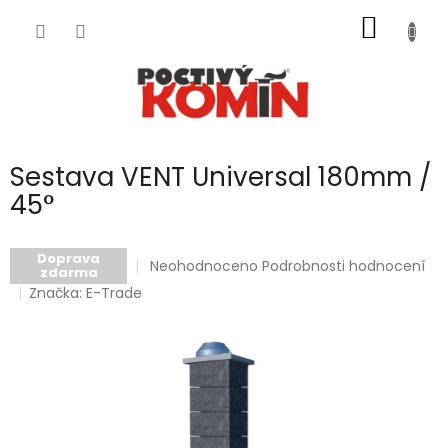
Přejít
NÁKUP
na
obsah
KOŠÍK
Sestava VENT Universal 180mm /
45°
Doprava
Průměrné
Neohodnoceno
Podrobnosti hodnocení
zdarma
hodnocení
Značka:
E-Trade
produktu
je
0,0
z
5
hvězdiček.