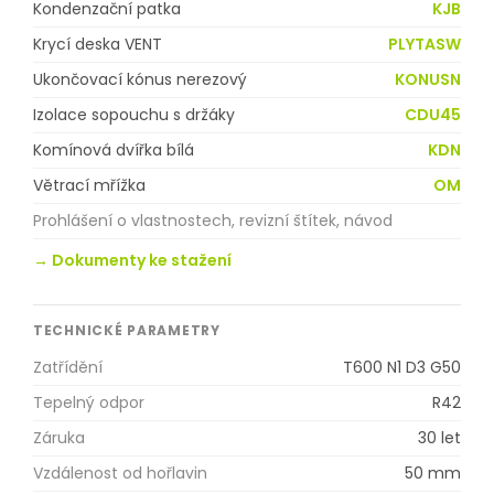
Kondenzační patka
KJB
Krycí deska VENT
PLYTASW
Ukončovací kónus nerezový
KONUSN
Izolace sopouchu s držáky
CDU45
Komínová dvířka bílá
KDN
Větrací mřížka
OM
Prohlášení o vlastnostech, revizní štítek, návod
→ Dokumenty ke stažení
TECHNICKÉ PARAMETRY
Zatřídění
T600 N1 D3 G50
Tepelný odpor
R42
Záruka
30 let
Vzdálenost od hořlavin
50 mm