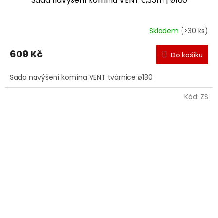
Sada navýšení komínu VENT 0,33m | ø180
Skladem
(>30 ks)
609 Kč
Do košíku
Sada navýšení komína VENT tvárnice ø180
Kód:
ZS