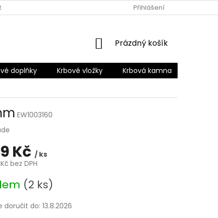
RANY OSOBNÍCH ÚDAJŮ
Přihlášení
NÁKUPNÍ
Prázdný košík
KOŠÍK
vé doplňky
Krbové vložky
Krbová kamna
Šamotov
0mm
EW1003160
ade
09 Kč
/ ks
 Kč bez DPH
adem
(2 ks)
doručit do:
13.8.2026