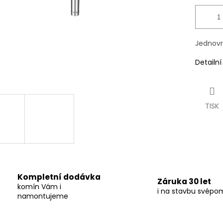
Jednovr
Detailn
TISK
Kompletní dodávka
Záruka 30 let
komín Vám i
i na stavbu svépo
namontujeme