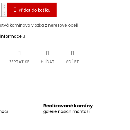
Přidat do košíku
stvá komínová vložka z nerezové oceli
í informace
ZEPTAT SE
HLÍDAT
SDÍLET
Realizované komíny
mocí
galerie našich montáží