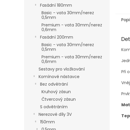
Fasádní 180mm
Basic - vata 30mm/nerez
0,5mm
Popi
Premium - vata 30mm/nerez
0,6mm
Fasádní 200mm
Det
Basic - vata 30mm/nerez
0,5mm
Komí
Premium - vata 30mm/nerez
Jedn
0,6mm
Sestavy pro vložkování
Při 
Komínové nástavce
Vně
Bez odvětrání
Kruhový zásun
Prvk
Čtvercový zásun
Mat
S odvětráním
Nerezové díly 3V
Tep
150mm
0,5mm