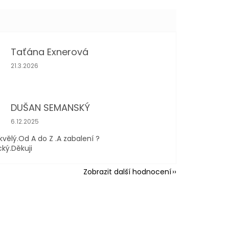
Taťána Exnerová
Hodnocení obchodu je 5 z 5 hvězdiček.
21.3.2026
DUŠAN SEMANSKÝ
Hodnocení obchodu je 5 z 5 hvězdiček.
6.12.2025
kvělý.Od A do Z .A zabalení ?
cký.Děkuji
Zobrazit další hodnocení