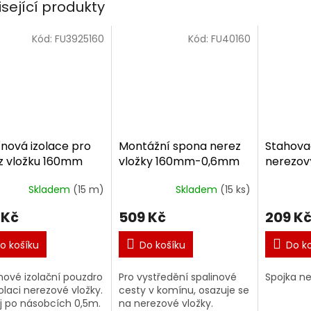
isející produkty
Kód:
FU3925160
Kód:
FU40160
nová izolace pro
Montážní spona nerez
Stahova
z vložku 160mm
vložky 160mm-0,6mm
nerezov
mm
Skladem
(15 m)
Skladem
(15 ks)
 Kč
509 Kč
209 K
o košíku
Do košíku
Do k
ové izolační pouzdro
Pro vystředění spalinové
Spojka n
zolaci nerezové vložky.
cesty v komínu, osazuje se
j po násobcích 0,5m.
na nerezové vložky.