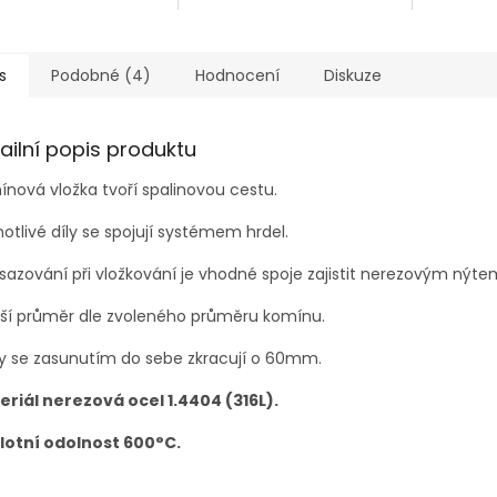
s
Podobné (4)
Hodnocení
Diskuze
ailní popis produktu
nová vložka tvoří spalinovou cestu.
otlivé díly se spojují systémem hrdel.
osazování při vložkování je vhodné spoje zajistit nerezovým nýte
jší průměr dle zvoleného průměru komínu.
y se zasunutím do sebe zkracují o 60mm.
eriál nerezová ocel 1.4404 (316L).
lotní odolnost 600°C.