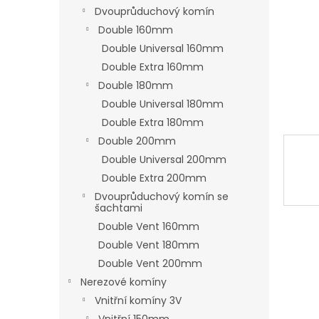
n
Dvouprůduchový komín
e
Double 160mm
l
Double Universal 160mm
Double Extra 160mm
Double 180mm
Double Universal 180mm
Double Extra 180mm
Double 200mm
Double Universal 200mm
Double Extra 200mm
Dvouprůduchový komín se
šachtami
Double Vent 160mm
Double Vent 180mm
Double Vent 200mm
Nerezové komíny
Vnitřní komíny 3V