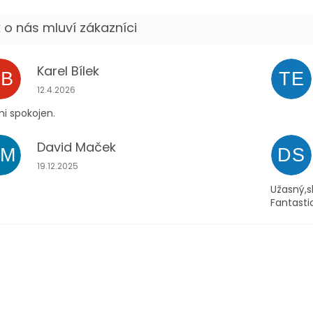
Karel Bílek
KB
TE
Hodnocení obchodu je 5 z 5 hvězdiček.
12.4.2026
i spokojen.
David Maček
DM
DS
Hodnocení obchodu je 5 z 5 hvězdiček.
19.12.2025
Užasný,s
Fantasti