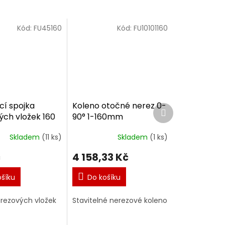
Kód:
FU45160
Kód:
FU10101160
cí spojka
Koleno otočné nerez 0-
Další
ých vložek 160
90° 1-160mm
produkt
Skladem
(11 ks)
Skladem
(1 ks)
č
4 158,33 Kč
ošíku
Do košíku
erezových vložek
Stavitelné nerezové koleno