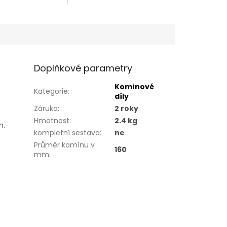
Doplňkové parametry
Komínové
Kategorie
:
díly
Záruka
:
2 roky
Hmotnost
:
2.4 kg
m.
kompletní sestava
:
ne
Průměr komínu v
160
mm
: