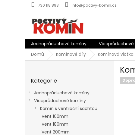
Přejít
730 118 893
info@poctivy-komin.cz
na
obsah
Jednoprůduchové komíny
Víceprůduchové
Domů
Komínové díly
Komínová vložk
P
Kom
o
Přeskočit
s
Kategorie
kategorie
Dopr
t
r
Jednoprůduchové komíny
a
Víceprůduchové komíny
n
Komín s ventilační šachtou
n
í
Vent 160mm
p
Vent 180mm
a
Vent 200mm