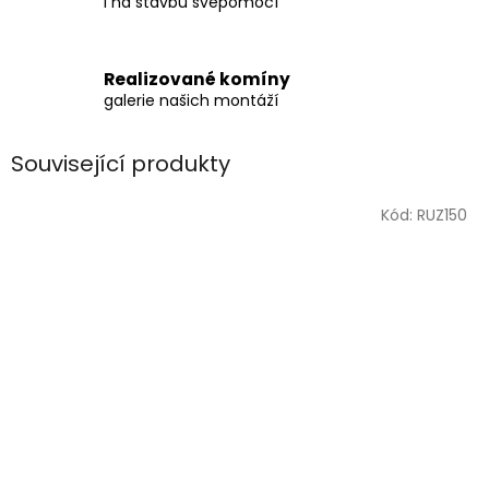
i na stavbu svépomocí
Realizované komíny
galerie našich montáží
Související produkty
Kód:
RUZ150