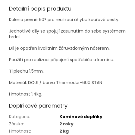
Detailní popis produktu
Koleno pevné 90° pro realizaci úhybu kouřové cesty.
Jednotlivé díly se spojují zasunutím do sebe systémem
hrdel.
Díl je opatřen kvalitním žáruvzdorným nátěrem.
Použití pro realizaci připojení spotřebiče a komínu.
Tl.plechu 1,5mm.
Materiál: DC01 / barva Thermodur-600 STAN
Hmotnost 1,4kg.
Doplňkové parametry
Kategorie
:
Komínové doplňky
Záruka
:
2 roky
Hmotnost
:
2 kg