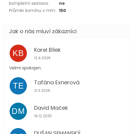
kompletní sestava
:
ne
Průměr komínu v mm
:
150
Karel Bílek
KB
Hodnocení obchodu je 5 z 5 hvězdiček.
12.4.2026
Velmi spokojen.
Taťána Exnerová
TE
Hodnocení obchodu je 5 z 5 hvězdiček.
21.3.2026
David Maček
DM
Hodnocení obchodu je 5 z 5 hvězdiček.
19.12.2025
DUŠAN SEMANSKÝ