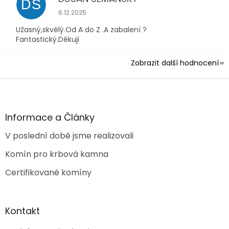
DS
Hodnocení obchodu je 5 z 5 hvězdiček.
6.12.2025
Užasný,skvělý.Od A do Z .A zabalení ?
Fantastický.Děkuji
Zobrazit další hodnocení
Z
á
p
a
Informace a Články
t
V poslední době jsme realizovali
í
Komín pro krbová kamna
Certifikované komíny
Kontakt