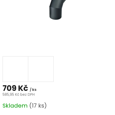
709 Kč
/ ks
585,95 Kč bez DPH
Měrná
Skladem
(17 ks)
cena: