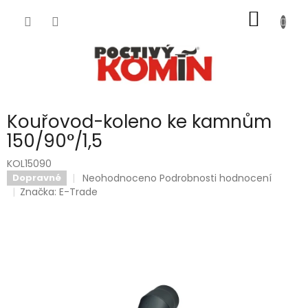
Přejít
NÁKUP
na
obsah
KOŠÍK
Kouřovod-koleno ke kamnům
150/90°/1,5
KOL15090
Průměrné
Neohodnoceno
Podrobnosti hodnocení
Dopravné
hodnocení
Značka:
E-Trade
produktu
je
0,0
z
5
hvězdiček.