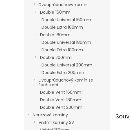
n
Dvouprůduchový komín
e
Double 160mm
l
Double Universal 160mm
Double Extra 160mm
Double 180mm
Double Universal 180mm
Double Extra 180mm
Double 200mm
Double Universal 200mm
Double Extra 200mm
Dvouprůduchový komín se
šachtami
Double Vent 160mm
Double Vent 180mm
Double Vent 200mm
Nerezové komíny
Souv
Vnitřní komíny 3V