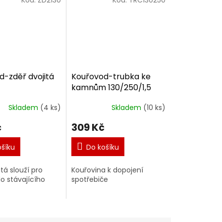
d-zděř dvojitá
Kouřovod-trubka ke
kamnům 130/250/1,5
Skladem
(4 ks)
Skladem
(10 ks)
č
309 Kč
ošíku
Do košíku
tá slouží pro
Kouřovina k dopojení
o stávajícího
spotřebiče