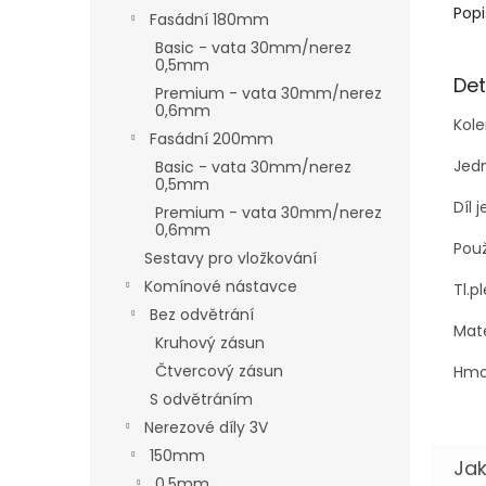
Popi
Fasádní 180mm
Basic - vata 30mm/nerez
0,5mm
Det
Premium - vata 30mm/nerez
0,6mm
Kole
Fasádní 200mm
Jedn
Basic - vata 30mm/nerez
0,5mm
Díl 
Premium - vata 30mm/nerez
0,6mm
Použ
Sestavy pro vložkování
Komínové nástavce
Tl.p
Bez odvětrání
Mat
Kruhový zásun
Čtvercový zásun
Hmot
S odvětráním
Nerezové díly 3V
150mm
0,5mm