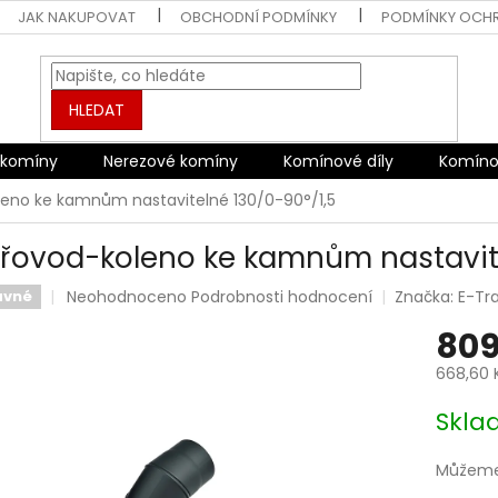
JAK NAKUPOVAT
OBCHODNÍ PODMÍNKY
PODMÍNKY OCH
HLEDAT
 komíny
Nerezové komíny
Komínové díly
Komíno
eno ke kamnům nastavitelné 130/0-90°/1,5
řovod-koleno ke kamnům nastavite
Průměrné
Neohodnoceno
Podrobnosti hodnocení
Značka:
E-Tr
avné
hodnocení
809
produktu
je
668,60 
0,0
z
Měrná
Skl
5
cena:
hvězdiček.
Můžeme 