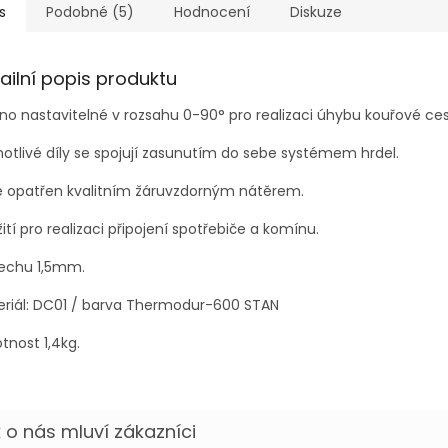
s
Podobné (5)
Hodnocení
Diskuze
ailní popis produktu
no nastavitelné v rozsahu 0-90° pro realizaci úhybu kouřové ces
otlivé díly se spojují zasunutím do sebe systémem hrdel.
je opatřen kvalitním žáruvzdorným nátěrem.
ití pro realizaci připojení spotřebiče a komínu.
lechu 1,5mm.
eriál: DC01 / barva Thermodur-600 STAN
nost 1,4kg.