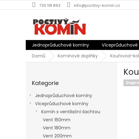
Přejít
730 118 893
info@poctivy-komin.cz
na
obsah
Jednoprůduchové komíny
Víceprůduchové
Domů
Komínové doplňky
Kouřovod-kol
P
Kou
o
Přeskočit
s
Kategorie
kategorie
Dopr
t
r
Jednoprůduchové komíny
a
Víceprůduchové komíny
n
Komín s ventilační šachtou
n
í
Vent 160mm
p
Vent 180mm
a
Vent 200mm