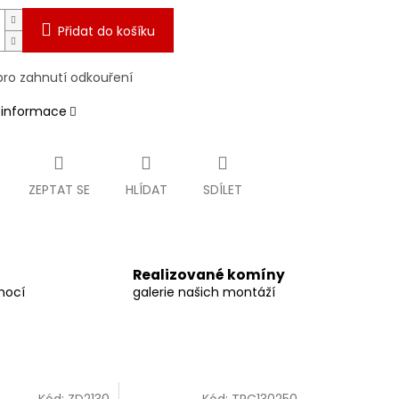
Přidat do košíku
pro zahnutí odkouření
í informace
ZEPTAT SE
HLÍDAT
SDÍLET
Realizované komíny
mocí
galerie našich montáží
Kód:
ZD2130
Kód:
TRC130250