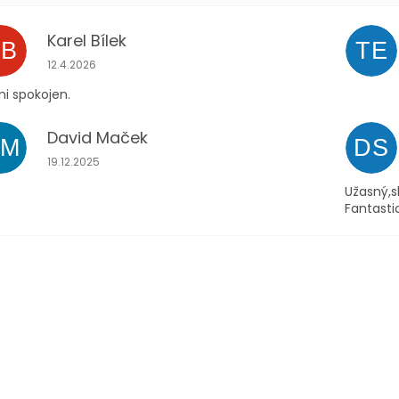
Karel Bílek
KB
TE
Hodnocení obchodu je 5 z 5 hvězdiček.
12.4.2026
i spokojen.
David Maček
DM
DS
Hodnocení obchodu je 5 z 5 hvězdiček.
19.12.2025
Užasný,s
Fantasti