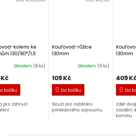
ovod-koleno ke
Kouřovod-růžice
Kouřovo
ům 130/90°/1,5
130mm
130mm
Skladem
(8 ks)
Skladem
(9 ks)
 Kč
109 Kč
409 K
o košíku
Do košíku
Do k
o pro zahnutí
Slouží pro začištění
Zděř dvoji
ření
pohledového sopouchu
zazdění d
komínu