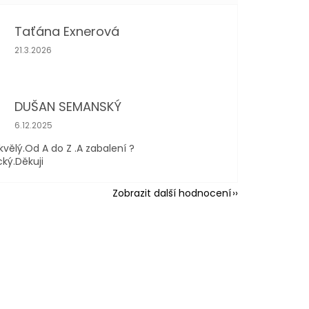
Taťána Exnerová
Hodnocení obchodu je 5 z 5 hvězdiček.
21.3.2026
DUŠAN SEMANSKÝ
Hodnocení obchodu je 5 z 5 hvězdiček.
6.12.2025
kvělý.Od A do Z .A zabalení ?
cký.Děkuji
Zobrazit další hodnocení