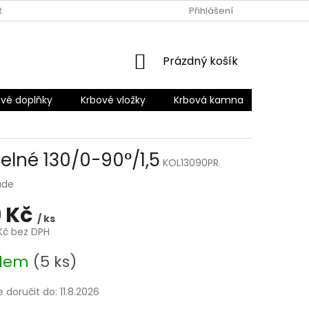
RANY OSOBNÍCH ÚDAJŮ
Přihlášení
NÁKUPNÍ
Prázdný košík
KOŠÍK
vé doplňky
Krbové vložky
Krbová kamna
Šamotov
lné 130/0-90°/1,5
KOL13090PR
ade
 Kč
/ ks
Kč bez DPH
adem
(5 ks)
doručit do:
11.8.2026