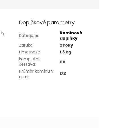
Doplňkové parametry
ty.
Komínové
Kategorie
:
doplňky
Záruka
:
2 roky
Hmotnost
:
1.8 kg
kompletní
ne
sestava
:
Průměr komínu v
130
mm
: