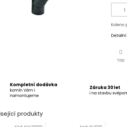
Koleno 
Detailn
TISK
Kompletní dodávka
Záruka 30 let
komín Vám i
i na stavbu svépo
namontujeme
isející produkty
Kód:
KOL13090
Kód:
RUZ130