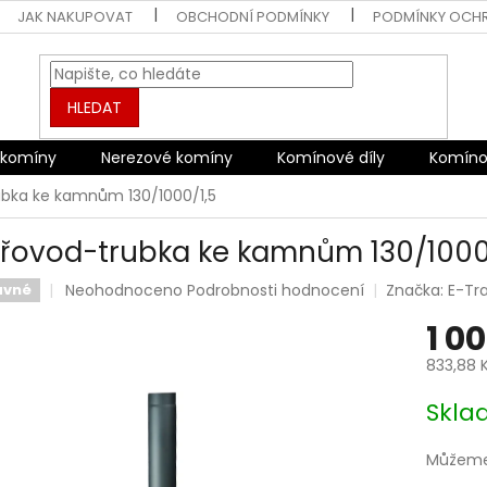
JAK NAKUPOVAT
OBCHODNÍ PODMÍNKY
PODMÍNKY OCH
HLEDAT
 komíny
Nerezové komíny
Komínové díly
Komíno
bka ke kamnům 130/1000/1,5
řovod-trubka ke kamnům 130/1000
Průměrné
Neohodnoceno
Podrobnosti hodnocení
Značka:
E-Tr
avné
hodnocení
1 0
produktu
je
833,88 
0,0
z
Měrná
Skl
5
cena:
hvězdiček.
Můžeme 