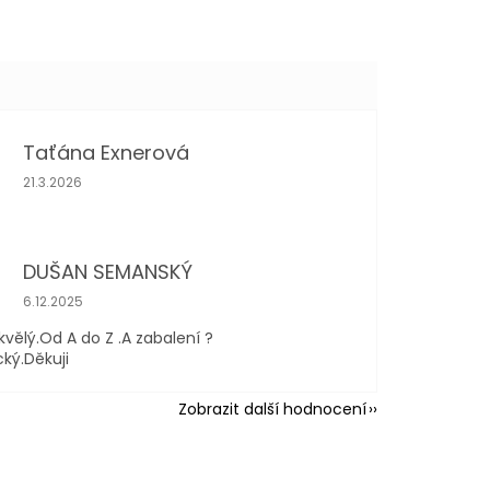
Taťána Exnerová
Hodnocení obchodu je 5 z 5 hvězdiček.
21.3.2026
DUŠAN SEMANSKÝ
Hodnocení obchodu je 5 z 5 hvězdiček.
6.12.2025
kvělý.Od A do Z .A zabalení ?
cký.Děkuji
Zobrazit další hodnocení