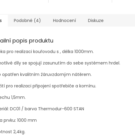
s
Podobné (4)
Hodnocení
Diskuze
ailní popis produktu
ka pro realizaci kouřovodu s , délka 1000mm.
otlivé díly se spojují zasunutím do sebe systémem hrdel.
je opatřen kvalitním žáruvzdorným nátěrem.
ití pro realizaci připojení spotřebiče a komínu.
lechu 1,5mm.
eriál: DC01 / barva Thermodur-600 STAN
ka prvku: 1000 mm
tnost 2,4kg.