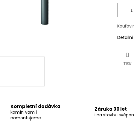
Kouřovi
Detailn
TISK
Kompletní dodávka
Záruka 30 let
komín Vám i
i na stavbu svépo
namontujeme