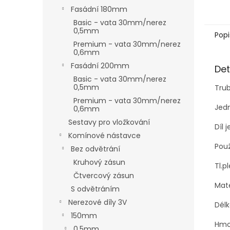
Fasádní 180mm
Basic - vata 30mm/nerez
0,5mm
Popi
Premium - vata 30mm/nerez
0,6mm
Fasádní 200mm
Det
Basic - vata 30mm/nerez
0,5mm
Trub
Premium - vata 30mm/nerez
Jedn
0,6mm
Sestavy pro vložkování
Díl 
Komínové nástavce
Použ
Bez odvětrání
Kruhový zásun
Tl.p
Čtvercový zásun
Mat
S odvětráním
Nerezové díly 3V
Dél
150mm
Hmo
0,5mm