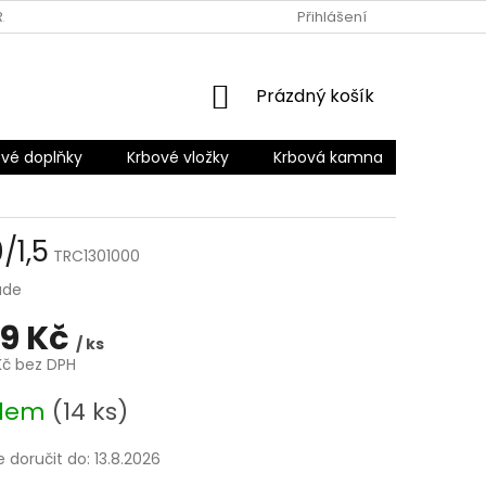
RANY OSOBNÍCH ÚDAJŮ
Přihlášení
NÁKUPNÍ
Prázdný košík
KOŠÍK
vé doplňky
Krbové vložky
Krbová kamna
Šamotov
/1,5
TRC1301000
ade
09 Kč
/ ks
Kč bez DPH
adem
(14 ks)
doručit do:
13.8.2026