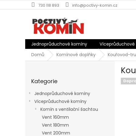
Přejít
730 118 893
info@poctivy-komin.cz
na
obsah
Jednoprůduchové komíny
Víceprůduchové
Domů
Komínové doplňky
Kouřovod-tru
P
Kou
o
Přeskočit
s
Kategorie
kategorie
Dopr
t
r
Jednoprůduchové komíny
a
Víceprůduchové komíny
n
Komín s ventilační šachtou
n
í
Vent 160mm
p
Vent 180mm
a
Vent 200mm