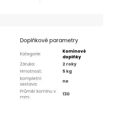
Doplňkové parametry
Komínové
Kategorie
:
doplňky
Záruka
:
2 roky
Hmotnost
:
5 kg
kompletní
ne
sestava
:
Průměr komínu v
130
mm
: