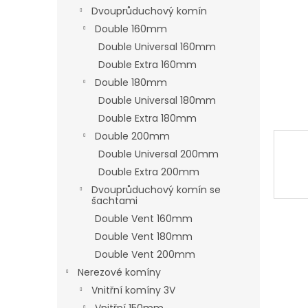
n
Dvouprůduchový komín
e
Double 160mm
l
Double Universal 160mm
Double Extra 160mm
Double 180mm
Double Universal 180mm
Double Extra 180mm
Double 200mm
Double Universal 200mm
Double Extra 200mm
Dvouprůduchový komín se
šachtami
Double Vent 160mm
Double Vent 180mm
Double Vent 200mm
Nerezové komíny
Vnitřní komíny 3V