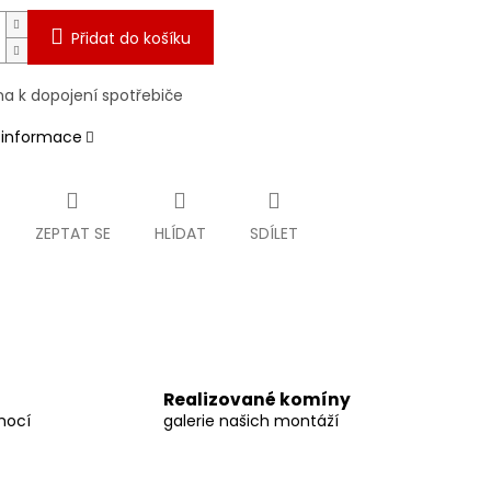
Přidat do košíku
na k dopojení spotřebiče
í informace
ZEPTAT SE
HLÍDAT
SDÍLET
Realizované komíny
mocí
galerie našich montáží