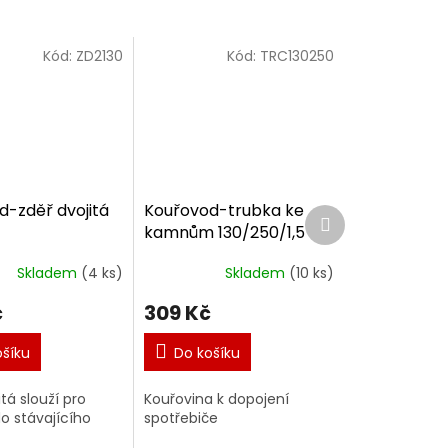
Kód:
ZD2130
Kód:
TRC130250
d-zděř dvojitá
Kouřovod-trubka ke
Další
kamnům 130/250/1,5
produkt
Skladem
(4 ks)
Skladem
(10 ks)
č
309 Kč
ošíku
Do košíku
tá slouží pro
Kouřovina k dopojení
o stávajícího
spotřebiče