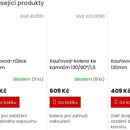
isející produkty
Kód:
RUZ130
Kód:
KOL13090
ovod-růžice
Kouřovod-koleno ke
Kouřovo
mm
kamnům 130/90°/1,5
130mm
Skladem
(9 ks)
Skladem
(8 ks)
 Kč
609 Kč
409 K
o košíku
Do košíku
Do k
 pro začištění
Koleno pro zahnutí
Zděř dvoji
edového sopouchu
odkouření
zazdění d
komínu