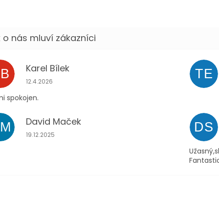
Karel Bílek
KB
TE
Hodnocení obchodu je 5 z 5 hvězdiček.
12.4.2026
i spokojen.
David Maček
DM
DS
Hodnocení obchodu je 5 z 5 hvězdiček.
19.12.2025
Užasný,s
Fantasti