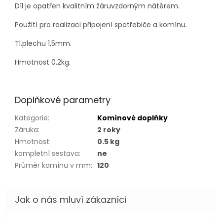
Díl je opatřen kvalitním žáruvzdorným nátěrem.
Použití pro realizaci připojení spotřebiče a komínu.
Tl.plechu 1,5mm.
Hmotnost 0,2kg.
Doplňkové parametry
Kategorie
:
Komínové doplňky
Záruka
:
2 roky
Hmotnost
:
0.5 kg
kompletní sestava
:
ne
Průměr komínu v mm
:
120