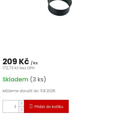
209 Kč
/ ks
172,73 Kč bez DPH
Měrná
Skladem
(3 ks)
cena:
Můžeme doručit do:
11.8.2026
Přidat do košíku