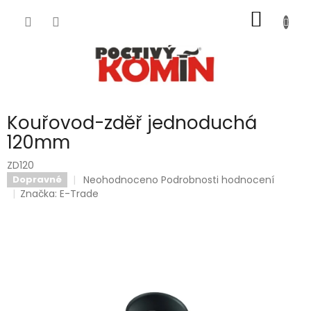
Přejít
NÁKUP
na
obsah
KOŠÍK
Kouřovod-zděř jednoduchá
120mm
ZD120
Průměrné
Neohodnoceno
Podrobnosti hodnocení
Dopravné
hodnocení
Značka:
E-Trade
produktu
je
0,0
z
5
hvězdiček.