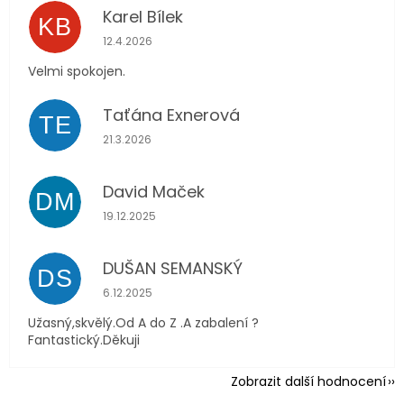
Karel Bílek
KB
Hodnocení obchodu je 5 z 5 hvězdiček.
12.4.2026
Velmi spokojen.
Taťána Exnerová
TE
Hodnocení obchodu je 5 z 5 hvězdiček.
21.3.2026
David Maček
DM
Hodnocení obchodu je 5 z 5 hvězdiček.
19.12.2025
DUŠAN SEMANSKÝ
DS
Hodnocení obchodu je 5 z 5 hvězdiček.
6.12.2025
Užasný,skvělý.Od A do Z .A zabalení ?
Fantastický.Děkuji
Zobrazit další hodnocení