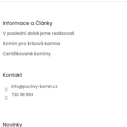
Z
á
p
a
Informace a Články
t
V poslední době jsme realizovali
í
Komín pro krbová kamna
Certifikované komíny
Kontakt
info
@
poctivy-komin.cz
730 118 893
Novinky