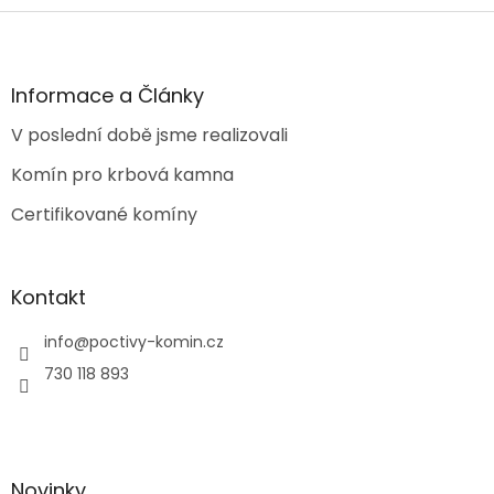
Z
á
p
a
Informace a Články
t
V poslední době jsme realizovali
í
Komín pro krbová kamna
Certifikované komíny
Kontakt
info
@
poctivy-komin.cz
730 118 893
Novinky