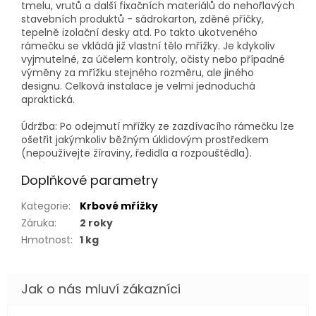
tmelu, vrutů a další fixačních materiálů do nehořlavých
stavebních produktů - sádrokarton, zděné příčky,
tepelně izolační desky atd. Po takto ukotveného
rámečku se vkládá již vlastní tělo mřížky. Je kdykoliv
vyjmutelné, za účelem kontroly, očisty nebo případné
výměny za mřížku stejného rozměru, ale jiného
designu. Celková instalace je velmi jednoduchá
apraktická.
Údržba: Po odejmutí mřížky ze zazdívacího rámečku lze
ošetřit jakýmkoliv běžným úklidovým prostředkem
(nepoužívejte žíraviny, ředidla a rozpouštědla).
Doplňkové parametry
Kategorie
:
Krbové mřížky
Záruka
:
2 roky
Hmotnost
:
1 kg