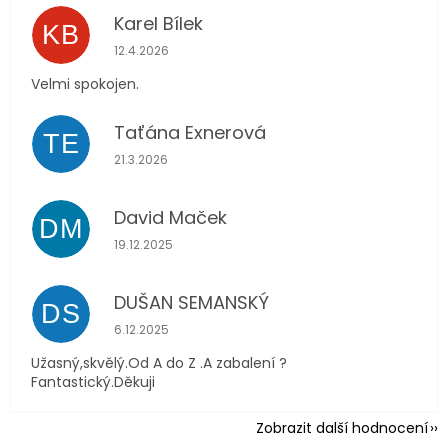
Karel Bílek
KB
Hodnocení obchodu je 5 z 5 hvězdiček.
12.4.2026
Velmi spokojen.
Taťána Exnerová
TE
Hodnocení obchodu je 5 z 5 hvězdiček.
21.3.2026
David Maček
DM
Hodnocení obchodu je 5 z 5 hvězdiček.
19.12.2025
DUŠAN SEMANSKÝ
DS
Hodnocení obchodu je 5 z 5 hvězdiček.
6.12.2025
Užasný,skvělý.Od A do Z .A zabalení ?
Fantastický.Děkuji
Zobrazit další hodnocení