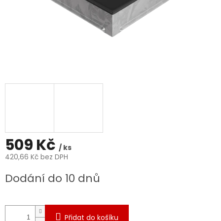
509 Kč
/ ks
420,66 Kč bez DPH
Měrná
Dodání do 10 dnů
cena:
Přidat do košíku