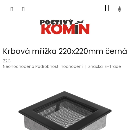
Přejít
NÁKUP
na
obsah
KOŠÍK
Krbová mřížka 220x220mm černá
22C
Průměrné
Neohodnoceno
Podrobnosti hodnocení
Značka:
E-Trade
hodnocení
produktu
je
0,0
z
5
hvězdiček.