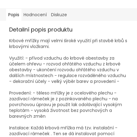
Popis
Hodnocení
Diskuze
Detailní popis produktu
Krbové mřížky mají velmi široké využití při stavbě krbů s
krbovými vložkami.
Využití: - přívod vzduchu do krbové obestavby za
účelem ohřevu - rozvod ohřátého vzduchu z krbové
obestavby - ukončení rozvodu ohřátého vzduchu v
dalších místnostech - regulace rozváděného vzduchu
- dekorační účely - velký výběr barev a provedení -
Provedení: - těleso mřížky je z ocelového plechu -
zazdívací rámeček je z pozinkovaného plechu - na
povrchovou úpravu je použit lak odolávající vysokým
teplotám - vysoká životnost bez povrchových a
barevných změn
Instalace: Každá krbová mřížka má tzv. instalační -
zazdívací rámeček . Ten se dá instalovat pomocí