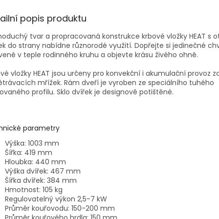
ailní popis produktu
oduchý tvar a propracovaná konstrukce krbové vložky HEAT s ot
ek do strany nabídne různorodé využití. Dopřejte si jedinečné chv
vené v teple rodinného kruhu a objevte krásu živého ohně.
vé vložky HEAT jsou určeny pro konvekční i akumulační provoz za
trávacích mřížek. Rám dveří je vyroben ze speciálního tuhého
ovaného profilu. Sklo dvířek je designově potištěné.
hnické parametry
Výška: 1003 mm
Šířka: 419 mm
Hloubka: 440 mm
Výška dvířek: 467 mm
Šířka dvířek: 384 mm
Hmotnost: 105 kg
Regulovatelný výkon 2,5-7 kW
Průměr kouřovodu: 150-200 mm
Průměr kouřového hrdla: 150 mm