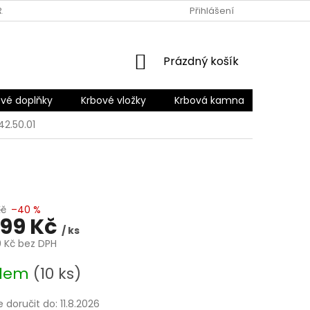
RANY OSOBNÍCH ÚDAJŮ
Přihlášení
NÁKUPNÍ
Prázdný košík
KOŠÍK
vé doplňky
Krbové vložky
Krbová kamna
Šamotov
2.50.01
Kč
–40 %
999 Kč
/ ks
0 Kč bez DPH
adem
(10 ks)
doručit do:
11.8.2026