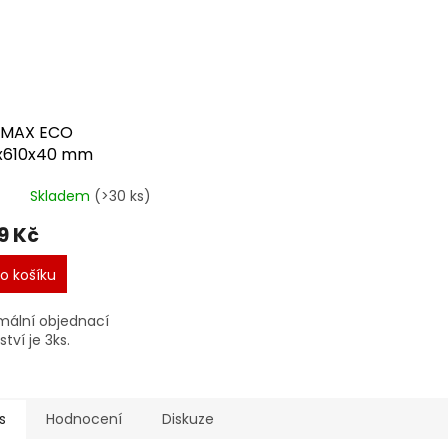
RMAX ECO
x610x40 mm
Skladem
(>30 ks)
9 Kč
o košíku
ální objednací
tví je 3ks.
s
Hodnocení
Diskuze