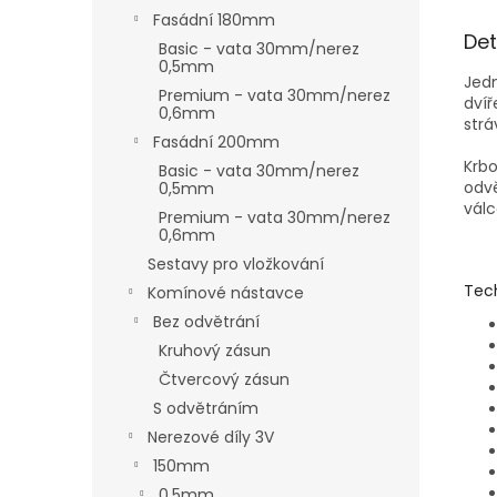
Fasádní 180mm
Det
Basic - vata 30mm/nerez
0,5mm
Jedn
Premium - vata 30mm/nerez
dvíř
0,6mm
strá
Fasádní 200mm
Krbo
Basic - vata 30mm/nerez
odvě
0,5mm
válc
Premium - vata 30mm/nerez
0,6mm
Sestavy pro vložkování
Tec
Komínové nástavce
Bez odvětrání
Kruhový zásun
Čtvercový zásun
S odvětráním
Nerezové díly 3V
150mm
0,5mm