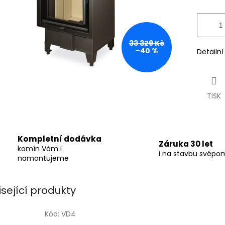
33 329 Kč
–40 %
Detailn
TISK
Kompletní dodávka
Záruka 30 let
komín Vám i
i na stavbu svépo
namontujeme
isející produkty
Kód:
VD4