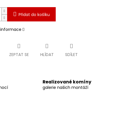
Přidat do košíku
í informace
ZEPTAT SE
HLÍDAT
SDÍLET
Realizované komíny
mocí
galerie našich montáží