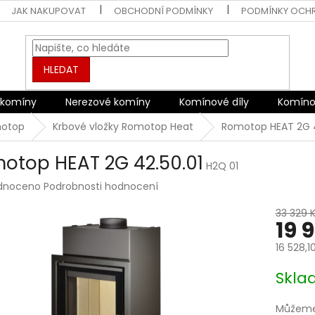
JAK NAKUPOVAT
OBCHODNÍ PODMÍNKY
PODMÍNKY OCH
HLEDAT
 komíny
Nerezové komíny
Komínové díly
Komíno
motop
Krbové vložky Romotop Heat
Romotop HEAT 2G 4
otop HEAT 2G 42.50.01
H2Q 01
rné
dnoceno
Podrobnosti hodnocení
ení
tu
33 329 
19 
16 528,1
Měrná
Skl
ek.
cena:
Můžeme 