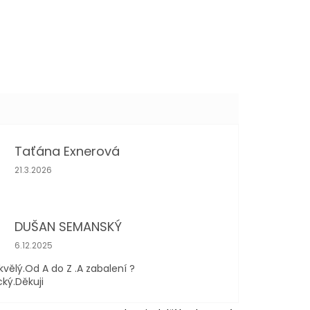
Taťána Exnerová
Hodnocení obchodu je 5 z 5 hvězdiček.
21.3.2026
DUŠAN SEMANSKÝ
Hodnocení obchodu je 5 z 5 hvězdiček.
6.12.2025
kvělý.Od A do Z .A zabalení ?
cký.Děkuji