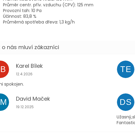
Průměr centr. přív. vzduchu (CPV): 125 mm
Provozní tah: 10 Pa
Účinnost: 83,8 %
Průměrná spotřeba dřeva: 1,3 kg/h
Karel Bílek
KB
TE
Hodnocení obchodu je 5 z 5 hvězdiček.
12.4.2026
i spokojen.
David Maček
DM
DS
Hodnocení obchodu je 5 z 5 hvězdiček.
19.12.2025
Užasný,s
Fantasti