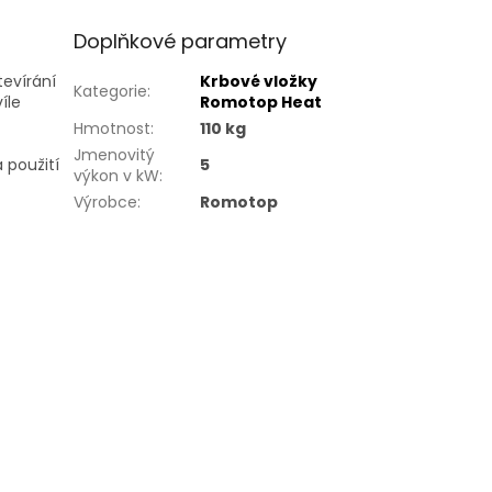
Doplňkové parametry
evírání
Krbové vložky
Kategorie
:
íle
Romotop Heat
Hmotnost
:
110 kg
Jmenovitý
 použití
5
výkon v kW
:
Výrobce
:
Romotop