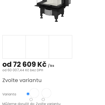
od
72 609 Kč
/ ks
od
60 007,44 Kč
bez DPH
Měrná
Zvolte variantu
cena:
Varianta
Můžeme doručit do:
Zvolte variantu