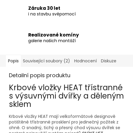
Záruka 30 let
i na stavbu svépomocí
Realizované komíny
galerie našich montáží
Popis
Související soubory (2)
Hodnocení
Diskuze
Detailní popis produktu
Krbové vložky
HEAT
třístranné
s výsuvnými dvířky a děleným
sklem
Krbové vložky HEAT mají velkoformátové designově
potištěné třístranné prosklení pro jedinečný požitek z
ohně. O snadný, tichý a přesný chod výsuvu dvířek se