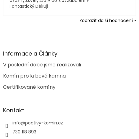
Užasný,skvělý.Od A do Z .A zabalení ?
Fantastický.Děkuji
Zobrazit další hodnocení
Z
á
p
a
Informace a Články
t
V poslední době jsme realizovali
í
Komín pro krbová kamna
Certifikované komíny
Kontakt
info
@
poctivy-komin.cz
730 118 893