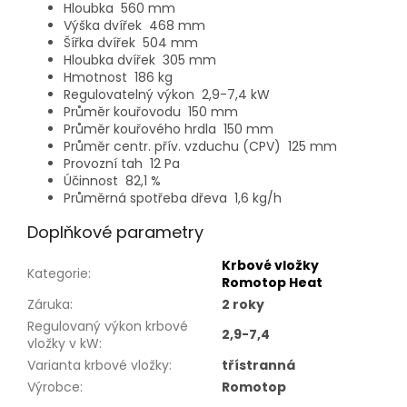
Hloubka
560 mm
Výška dvířek
468 mm
Šířka dvířek
504 mm
Hloubka dvířek
305 mm
Hmotnost
186 kg
Regulovatelný výkon
2,9-7,4 kW
Průměr kouřovodu
150 mm
Průměr kouřového hrdla
150 mm
Průměr centr. přív. vzduchu (CPV)
125 mm
Provozní tah
12 Pa
Účinnost
82,1 %
Průměrná spotřeba dřeva
1,6 kg/h
Doplňkové parametry
Krbové vložky
Kategorie
:
Romotop Heat
Záruka
:
2 roky
Regulovaný výkon krbové
2,9-7,4
vložky v kW
:
Varianta krbové vložky
:
třístranná
Výrobce
:
Romotop