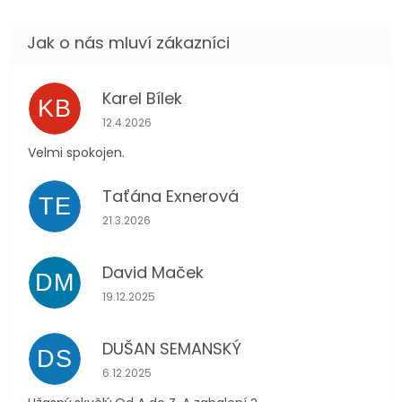
Karel Bílek
KB
Hodnocení obchodu je 5 z 5 hvězdiček.
12.4.2026
Velmi spokojen.
Taťána Exnerová
TE
Hodnocení obchodu je 5 z 5 hvězdiček.
21.3.2026
David Maček
DM
Hodnocení obchodu je 5 z 5 hvězdiček.
19.12.2025
DUŠAN SEMANSKÝ
DS
Hodnocení obchodu je 5 z 5 hvězdiček.
6.12.2025