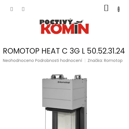
Přejít
NÁKUP
na
obsah
KOŠÍK
ROMOTOP HEAT C 3G L 50.52.31.24
Průměrné
Neohodnoceno
Podrobnosti hodnocení
Značka:
Romotop
hodnocení
produktu
je
0,0
z
5
hvězdiček.