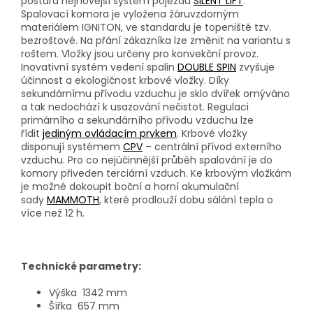
postará nejnovější systém pojezdů
SILENT LIFT
.
Spalovací komora je vyložena žáruvzdorným
materiálem IGNITON, ve standardu je topeniště tzv.
bezroštové. Na přání zákazníka lze změnit na variantu s
roštem. Vložky jsou určeny pro konvekční provoz.
Inovativní systém vedení spalin
DOUBLE SPIN
zvyšuje
účinnost a ekologičnost krbové vložky. Díky
sekundárnímu přívodu vzduchu je sklo dvířek omýváno
a tak nedochází k usazování nečistot. Regulaci
primárního a sekundárního přívodu vzduchu lze
řídit
jediným ovládacím prvkem
. Krbové vložky
disponují systémem
CPV
– centrální přívod externího
vzduchu. Pro co nejúčinnější průběh spalování je do
komory přiveden terciární vzduch. Ke krbovým vložkám
je možné dokoupit boční a horní akumulační
sady
MAMMOTH
, které prodlouží dobu sálání tepla o
více než 12 h.
Technické parametry:
Výška
1342 mm
Šířka
657 mm