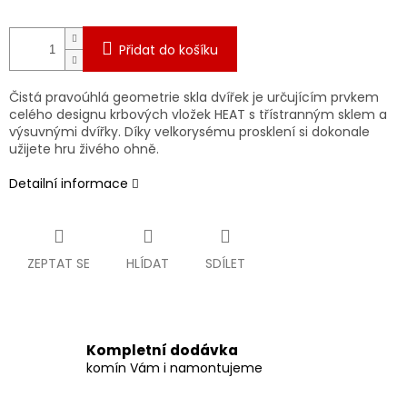
Přidat do košíku
Čistá pravoúhlá geometrie skla dvířek je určujícím prvkem
celého designu krbových vložek HEAT s třístranným sklem a
výsuvnými dvířky. Díky velkorysému prosklení si dokonale
užijete hru živého ohně.
Detailní informace
ZEPTAT SE
HLÍDAT
SDÍLET
Kompletní dodávka
komín Vám i namontujeme