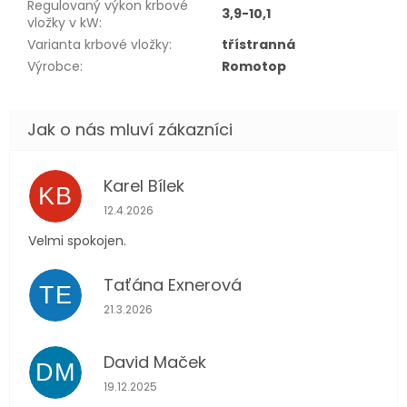
Regulovaný výkon krbové
3,9-10,1
vložky v kW
:
Varianta krbové vložky
:
třístranná
Výrobce
:
Romotop
Karel Bílek
KB
Hodnocení obchodu je 5 z 5 hvězdiček.
12.4.2026
Velmi spokojen.
Taťána Exnerová
TE
Hodnocení obchodu je 5 z 5 hvězdiček.
21.3.2026
David Maček
DM
Hodnocení obchodu je 5 z 5 hvězdiček.
19.12.2025