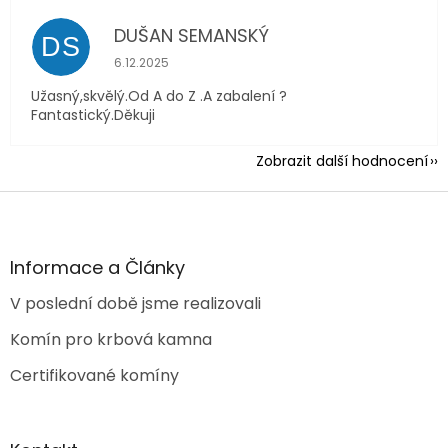
DUŠAN SEMANSKÝ
DS
Hodnocení obchodu je 5 z 5 hvězdiček.
6.12.2025
Užasný,skvělý.Od A do Z .A zabalení ?
Fantastický.Děkuji
Zobrazit další hodnocení
Z
á
p
a
Informace a Články
t
V poslední době jsme realizovali
í
Komín pro krbová kamna
Certifikované komíny