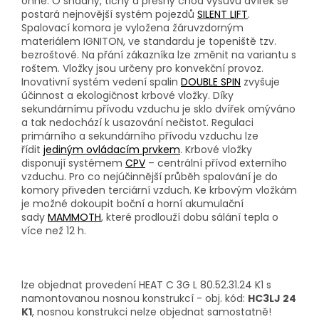
ohně. O snadný, tichý a přesný chod výsuvu dvířek se
postará nejnovější systém pojezdů
SILENT LIFT
.
Spalovací komora je vyložena žáruvzdorným
materiálem IGNITON, ve standardu je topeniště tzv.
bezroštové. Na přání zákazníka lze změnit na variantu s
roštem. Vložky jsou určeny pro konvekční provoz.
Inovativní systém vedení spalin
DOUBLE SPIN
zvyšuje
účinnost a ekologičnost krbové vložky. Díky
sekundárnímu přívodu vzduchu je sklo dvířek omýváno
a tak nedochází k usazování nečistot. Regulaci
primárního a sekundárního přívodu vzduchu lze
řídit
jediným ovládacím prvkem
. Krbové vložky
disponují systémem
CPV
– centrální přívod externího
vzduchu. Pro co nejúčinnější průběh spalování je do
komory přiveden terciární vzduch. Ke krbovým vložkám
je možné dokoupit boční a horní akumulační
sady
MAMMOTH
, které prodlouží dobu sálání tepla o
více než 12 h.
lze objednat provedení HEAT C 3G L 80.52.31.24 K1 s
namontovanou nosnou konstrukcí - obj. kód:
HC3LJ 24
K1
,
nosnou konstrukci nelze objednat samostatně!