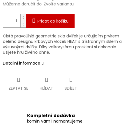
Můžeme doručit do:
Zvolte variantu
Přidat do košíku
Čistá pravoúhlá geometrie skla dvířek je určujícím prvkem
celého designu krbových vložek HEAT s třístranným sklem a
výsuvnými dvířky. Díky velkorysému prosklení si dokonale
užijete hru živého ohně.
Detailní informace
ZEPTAT SE
HLÍDAT
SDÍLET
Kompletní dodávka
komín Vám i namontujeme