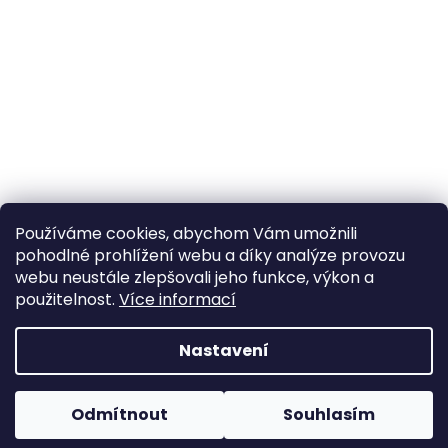
Používáme cookies, abychom Vám umožnili
pohodlné prohlížení webu a díky analýze provozu
Sledovat na Instagramu
webu neustále zlepšovali jeho funkce, výkon a
použitelnost.
Více informací
Vytvořil Shoptet
Nastavení
Copyright 2026
Poctivý komín
. Všechna práva
Odmítnout
Souhlasím
vyhrazena.
Upravit nastavení cookies