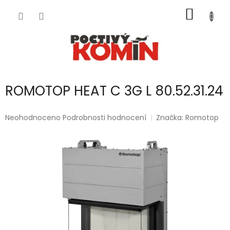
Přejít
NÁKUP
na
obsah
KOŠÍK
ROMOTOP HEAT C 3G L 80.52.31.24
Průměrné
Neohodnoceno
Podrobnosti hodnocení
Značka:
Romotop
hodnocení
produktu
je
0,0
z
5
hvězdiček.