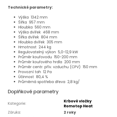
Technické parametry:
Výška
1342 mm
Šířka
957 mm
Hloubka
560 mm
Výška dvířek
468 mm
Šířka dvířek
804 mm
Hloubka dvířek
305 mm
Hmotnost
244 kg
Regulovatelný výkon
5,0-12,9 kW
Průměr kouřovodu
150-200 mm
Průměr kouřového hrdla
200 mm
Průměr centr. přív. vzduchu (CPV)
150 mm
Provozní tah
12 Pa
Účinnost
80,4 %
Průměrná spotřeba dřeva
2,8 kg/
Doplňkové parametry
Krbové vložky
Kategorie
:
Romotop Heat
Záruka
:
2 roky