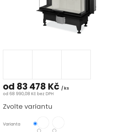
od
83 478 Kč
/ ks
od
68 990,08 Kč
bez DPH
Měrná
Zvolte variantu
cena:
Varianta