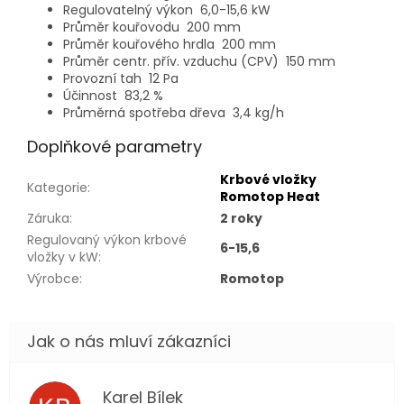
Regulovatelný výkon
6,0-15,6 kW
Průměr kouřovodu
200 mm
Průměr kouřového hrdla
200 mm
Průměr centr. přív. vzduchu (CPV)
150 mm
Provozní tah
12 Pa
Účinnost
83,2 %
Průměrná spotřeba dřeva
3,4 kg/h
Doplňkové parametry
Krbové vložky
Kategorie
:
Romotop Heat
Záruka
:
2 roky
Regulovaný výkon krbové
6-15,6
vložky v kW
:
Výrobce
:
Romotop
Karel Bílek