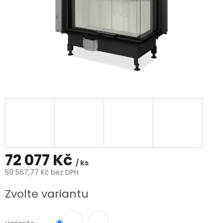
72 077 Kč
/ ks
59 567,77 Kč bez DPH
Měrná
Zvolte variantu
cena: