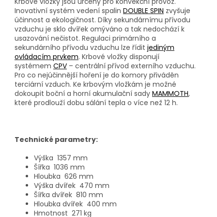
Krbové vložky jsou určeny pro konvekční provoz.
Inovativní systém vedení spalin
DOUBLE SPIN
zvyšuje
účinnost a ekologičnost. Díky sekundárnímu přívodu
vzduchu je sklo dvířek omýváno a tak nedochází k
usazování nečistot. Regulaci primárního a
sekundárního přívodu vzduchu lze řídit
jediným
ovládacím prvkem
. Krbové vložky disponují
systémem
CPV
– centrální přívod externího vzduchu.
Pro co nejúčinnější hoření je do komory přiváděn
terciární vzduch. Ke krbovým vložkám je možné
dokoupit boční a horní akumulační sady
MAMMOTH
,
které prodlouží dobu sálání tepla o více než 12 h.
Technické parametry:
Výška
1357 mm
Šířka
1036 mm
Hloubka
626 mm
Výška dvířek
470 mm
Šířka dvířek
810 mm
Hloubka dvířek
400 mm
Hmotnost
271 kg