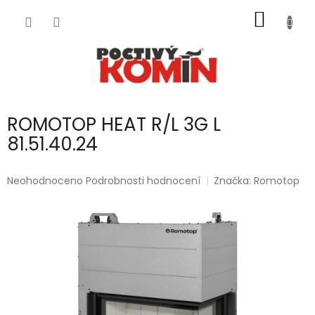
Přejít
NÁKUP
na
obsah
KOŠÍK
ROMOTOP HEAT R/L 3G L
81.51.40.24
Průměrné
Neohodnoceno
Podrobnosti hodnocení
Značka:
Romotop
hodnocení
produktu
je
0,0
z
5
hvězdiček.