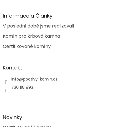
á
p
a
Informace a Články
t
V poslední době jsme realizovali
í
Komín pro krbová kamna
Certifikované komíny
Kontakt
info
@
poctivy-komin.cz
730 118 893
Novinky