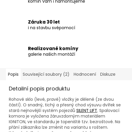
komín Vám i namontujeme
Záruka 30 let
i na stavbu svépomocí
Realizované komíny
galerie našich montáží
Popis
Související soubory (2)
Hodnocení
Diskuze
Detailní popis produktu
Rohové sklo (levé, pravé) vložky je dělené (ze dvou
částí). O snadný, tichý a přesný chod výsuvu dvířek se
stará nejnovější systém pojezdů
SILENT LIFT
. Spalovací
komora je vyložena žáruvzdorným materiálem
IGNITON, ve standardu je topeniště tzv. bezroštové. Na
přání zákazníka lze změnit na variantu s roštem.