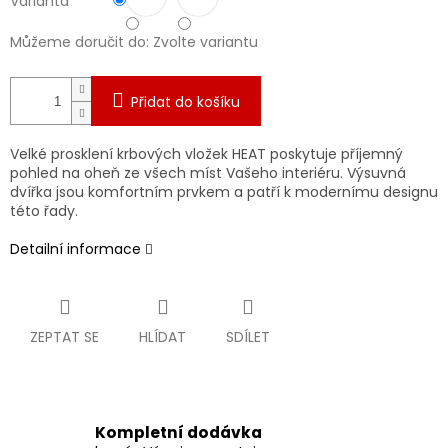
Varianta
Můžeme doručit do:
Zvolte variantu
Přidat do košíku
Velké prosklení krbových vložek HEAT poskytuje příjemný
pohled na oheň ze všech míst Vašeho interiéru. Výsuvná
dvířka jsou komfortním prvkem a patří k modernímu designu
této řady.
Detailní informace
ZEPTAT SE
HLÍDAT
SDÍLET
Kompletní dodávka