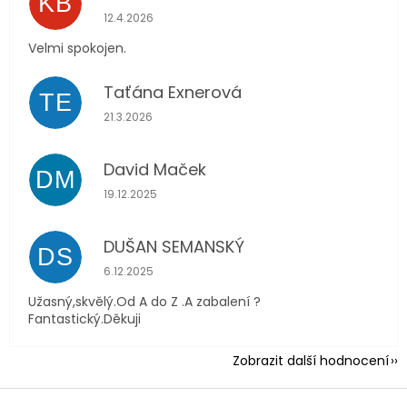
KB
Hodnocení obchodu je 5 z 5 hvězdiček.
12.4.2026
Velmi spokojen.
Taťána Exnerová
TE
Hodnocení obchodu je 5 z 5 hvězdiček.
21.3.2026
David Maček
DM
Hodnocení obchodu je 5 z 5 hvězdiček.
19.12.2025
DUŠAN SEMANSKÝ
DS
Hodnocení obchodu je 5 z 5 hvězdiček.
6.12.2025
Užasný,skvělý.Od A do Z .A zabalení ?
Fantastický.Děkuji
Zobrazit další hodnocení
Z