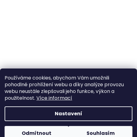
Používáme cookies, abychom Vám umožnili
pohodlné prohlížení webu a díky analýze provozu
Sledovat na Instagramu
webu neustále zlepšovali jeho funkce, výkon a
použitelnost.
Více informací
Vytvořil Shoptet
Nastavení
Copyright 2026
Poctivý komín
. Všechna práva
Odmítnout
Souhlasím
vyhrazena.
Upravit nastavení cookies