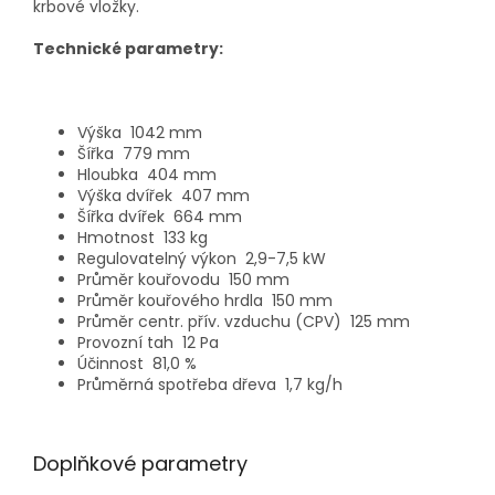
krbové vložky.
Technické parametry:
Výška
1042 mm
Šířka
779 mm
Hloubka
404 mm
Výška dvířek
407 mm
Šířka dvířek
664 mm
Hmotnost
133 kg
Regulovatelný výkon
2,9-7,5 kW
Průměr kouřovodu
150 mm
Průměr kouřového hrdla
150 mm
Průměr centr. přív. vzduchu (CPV)
125 mm
Provozní tah
12 Pa
Účinnost
81,0 %
Průměrná spotřeba dřeva
1,7 kg/h
Doplňkové parametry