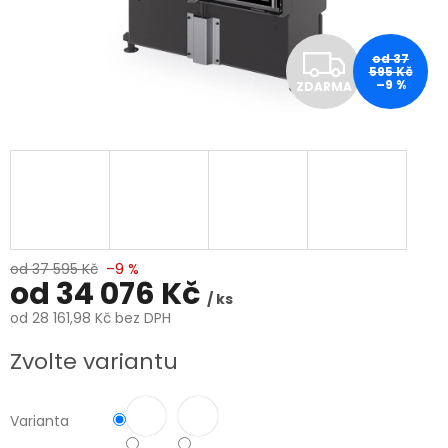
Z
od 37
595 Kč
–9 %
ZDARMA
D
A
R
M
A
od 37 595 Kč
–9 %
od
34 076 Kč
/ ks
od
28 161,98 Kč
bez DPH
Měrná
Zvolte variantu
cena:
Varianta