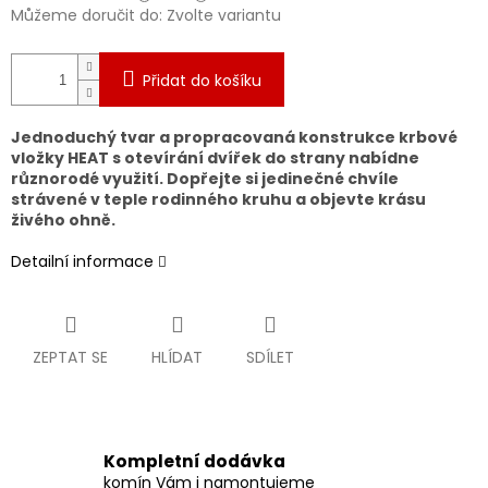
Můžeme doručit do:
Zvolte variantu
Přidat do košíku
Jednoduchý tvar a propracovaná konstrukce krbové
vložky HEAT s otevírání dvířek do strany nabídne
různorodé využití. Dopřejte si jedinečné chvíle
strávené v teple rodinného kruhu a objevte krásu
živého ohně.
Detailní informace
ZEPTAT SE
HLÍDAT
SDÍLET
Kompletní dodávka
komín Vám i namontujeme