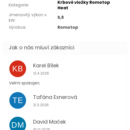
Krbové vložky Romotop
Kategorie
:
Heat
Jmenovitý výkon v
5,8
kW
:
Výrobce
:
Romotop
Karel Bílek
KB
Hodnocení obchodu je 5 z 5 hvězdiček.
12.4.2026
Velmi spokojen.
Taťána Exnerová
TE
Hodnocení obchodu je 5 z 5 hvězdiček.
21.3.2026
David Maček
DM
Hodnocení obchodu je 5 z 5 hvězdiček.
19.12.2025