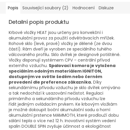
Popis
Související soubory (2)
Hodnocení
Diskuze
Detailní popis produktu
Krbové vložky HEAT jsou určeny pro konvekční i
akumulační provoz za použití odvětrávacích mřížek.
Rohové sklo (levé, pravé) vložky je dělené (ze dvou
částí). Rám dveří je vyroben ze speciálního tuhého
válcovaného profilu. Sklo dvířek je designově potištěné.
Vložky disponují systémem
CPV
– centrální přívod
externího vzduchu.
Spalovací komora je vyložena
speciálním odolným materiálem IGNITON,
dostupným ve světle šedém nebo černém
provedení dle preference zákazníka.
Díky
sekundárnímu přívodu vzduchu je sklo dvířek omýváno
a tak nedochází k usazování nečistot. Regulaci
primárního a sekundárního přívodu vzduchu lze
řídit
jediným ovládacím prvkem. Ke krbovým vložkám
je možné dokoupit boční akumulační sadu a horní
akumulační prstence
MAMMOTH, které prodlouží dobu
sálání tepla o více než 12 h. Inovativní systém vedení
spalin
DOUBLE SPIN
zvyšuje účinnost a ekologičnost