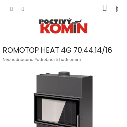
Přejít
NÁKUP
na
obsah
KOŠÍK
ROMOTOP HEAT 4G 70.44.14/16
Průměrné
Neohodnoceno
Podrobnosti hodnocení
hodnocení
produktu
je
0,0
z
5
hvězdiček.