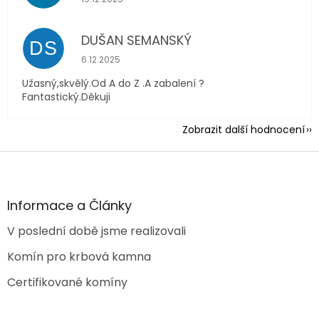
DUŠAN SEMANSKÝ
DS
Hodnocení obchodu je 5 z 5 hvězdiček.
6.12.2025
Užasný,skvělý.Od A do Z .A zabalení ?
Fantastický.Děkuji
Zobrazit další hodnocení
Z
á
p
a
Informace a Články
t
V poslední době jsme realizovali
í
Komín pro krbová kamna
Certifikované komíny